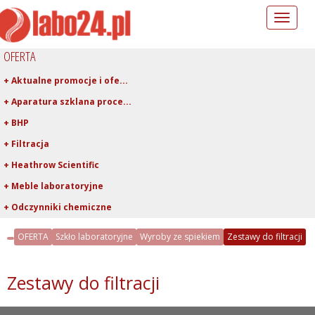
Toggle
navigation
OFERTA
+ Aktualne promocje i ofe...
+ Aparatura szklana proce...
+ BHP
+ Filtracja
+ Heathrow Scientific
+ Meble laboratoryjne
+ Odczynniki chemiczne
+ Pipetowanie i dawkowani...
OFERTA
Szkło laboratoryjne
Wyroby ze spiekiem
Zestawy do filtracji
+ Plastiki laboratoryjne
+ Porcelana laboratoryjna
Zestawy do filtracji
+ Rury, pręty, kapilary ...
+ Szkło kwarcowe