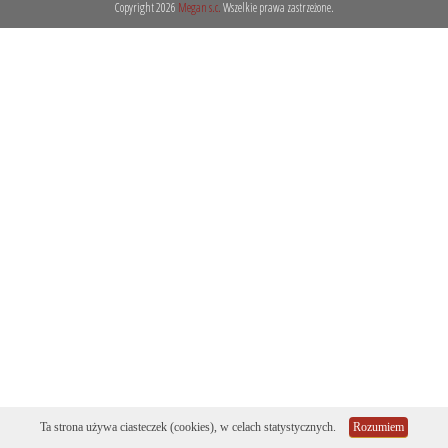
Copyright 2026
Megan s.c.
Wszelkie prawa zastrzeżone.
- Szkło laboratoryjne
+ Aparaty szklane laborat...
+ Butle i butelki szklane
+ Chłodnice i kolumny
+ Detergenty
+ Eksykatory i dzwony szk...
+ Fiolki szklane (wialki)
+ Kolby
+ Krystalizatory, parowni...
+ Lejki szklane
+ Naczynia do mikrobiolog...
+ Naczynka wagowe i pojem...
+ Płuczki bez spiekanego...
+ Pozostałe szkło labor...
Ta strona używa ciasteczek (cookies), w celach statystycznych.
Rozumiem
+ Półfabrykaty szklane