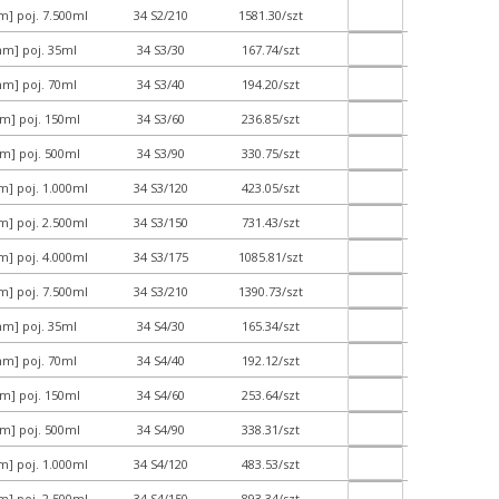
] poj. 7.500ml
34 S2/210
1581.30/szt
m] poj. 35ml
34 S3/30
167.74/szt
m] poj. 70ml
34 S3/40
194.20/szt
m] poj. 150ml
34 S3/60
236.85/szt
m] poj. 500ml
34 S3/90
330.75/szt
] poj. 1.000ml
34 S3/120
423.05/szt
] poj. 2.500ml
34 S3/150
731.43/szt
] poj. 4.000ml
34 S3/175
1085.81/szt
] poj. 7.500ml
34 S3/210
1390.73/szt
m] poj. 35ml
34 S4/30
165.34/szt
m] poj. 70ml
34 S4/40
192.12/szt
m] poj. 150ml
34 S4/60
253.64/szt
m] poj. 500ml
34 S4/90
338.31/szt
] poj. 1.000ml
34 S4/120
483.53/szt
] poj. 2.500ml
34 S4/150
893.34/szt