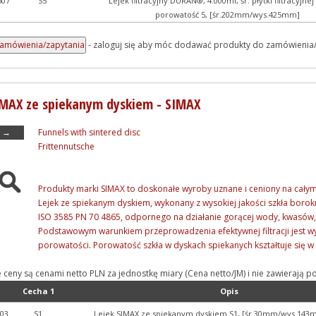
507
S5
Lejek filtracyjny DURAN®, 4.000ml, śr. płytki filtracyjn
porowatość 5, [śr.202mm/wys.425mm]
- zaloguj się aby móc dodawać produkty do zamówienia
IMAX ze spiekanym dyskiem - SIMAX
→
Funnels with sintered disc
Frittennutsche
Produkty marki SIMAX to doskonałe wyroby uznane i ceniony na całym
Lejek ze spiekanym dyskiem, wykonany z wysokiej jakości szkła bor
ISO 3585 PN 70 4865, odpornego na działanie gorącej wody, kwasów
Podstawowym warunkiem przeprowadzenia efektywnej filtracji jest 
porowatości. Porowatość szkła w dyskach spiekanych kształtuje się w z
e ceny są cenami netto PLN za jednostkę miary (Cena netto/JM) i nie zawieraj
Cecha 1
Opis
03
S1
Lejek SIMAX ze spiekanym dyskiem S1, [śr.30mm/wys.143m