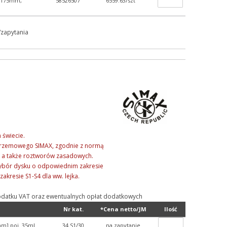
ej 175mm,
58526507
6559.63/szt
/zapytania
 świecie.
okrzemowego SIMAX, zgodnie z normą
, a także roztworów zasadowych.
wybór dysku o odpowiednim zakresie
akresie S1-S4 dla ww. lejka.
ą podatku VAT oraz ewentualnych opłat dodatkowych
Nr kat.
*Cena netto/JM
Ilość
m] poj. 35ml
34 S1/30
na zapytanie