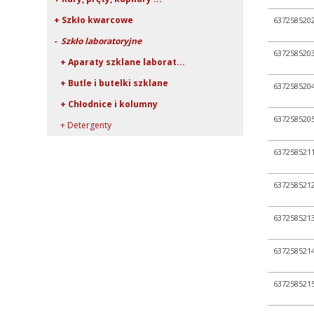
+ Szkło kwarcowe
637258520
- Szkło laboratoryjne
637258520
+ Aparaty szklane laborat...
+ Butle i butelki szklane
637258520
+ Chłodnice i kolumny
637258520
+ Detergenty
+ Eksykatory i dzwony szk...
637258521
+ Fiolki szklane (wialki)
637258521
+ Kolby
+ Krystalizatory, parowni...
637258521
+ Lejki szklane
+ Naczynia do mikrobiolog...
637258521
+ Naczynka wagowe i pojem...
637258521
+ Płuczki bez spiekanego...