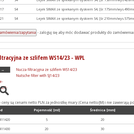
17
S4
Lejek SIMAX ze spiekanym dyskiem S4, [śr.175mm/wys.490mm
21
S4
Lejek SIMAX ze spiekanym dyskiem S4, [śr.210mm/wys.575mm
- zaloguj się aby móc dodawać produkty do zamówienia
iltracyjna ze szlifem WS14/23 - WPL
→
Nucza filtracyjna ze szlifem WS14/23
Nutsche filter with SJ14/23
e ceny są cenami netto PLN za jednostkę miary (Cena netto/JM) i nie zawieraj
od
Pojemność [ml]
Średnica [mm]
411420
5
20
411430
20
30