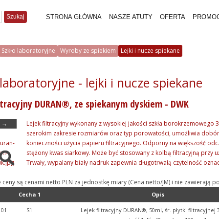
Szukaj
STRONA GŁÓWNA
NASZE ATUTY
OFERTA
PROMO
Szkło laboratoryjne
Wyroby ze spiekiem
Lejki i nucze spiekane
laboratoryjne - lejki i nucze spiekane
iltracyjny DURAN®, ze spiekanym dyskiem - DWK
→
Lejek filtracyjny wykonany z wysokiej jakości szkła borokrzemowego 
szerokim zakresie rozmiarów oraz typ porowatości, umożliwia dobó
konieczności użycia papieru filtracyjnego. Odporny na większość od
stężony kwas siarkowy. Może być stosowany z kolbą filtracyjną przy 
Trwały, wypalany biały nadruk zapewnia długotrwałą czytelność ozna
e ceny są cenami netto PLN za jednostkę miary (Cena netto/JM) i nie zawieraj
Cecha 1
Opis
101
S1
Lejek filtracyjny DURAN®, 50ml, śr. płytki filtracyjne