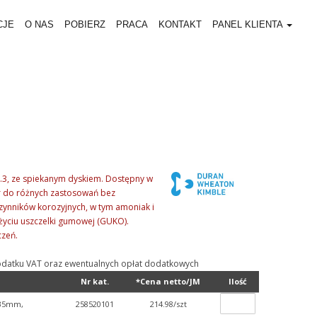
CJE
O NAS
POBIERZ
PRACA
KONTAKT
PANEL KLIENTA
3.3, ze spiekanym dyskiem. Dostępny w
r do różnych zastosowań bez
czynników korozyjnych, w tym amoniak i
użyciu uszczelki gumowej (GUKO).
czeń.
ą podatku VAT oraz ewentualnych opłat dodatkowych
Nr kat.
*Cena netto/JM
Ilość
j 35mm,
258520101
214.98/szt