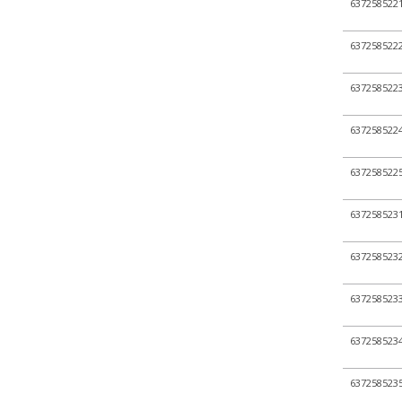
+ Pozostałe szkło labor...
637258522
+ Półfabrykaty szklane
637258522
+ Probówki szklane
+ Rozdzielacze i wkraplac...
637258522
+ Rury, pręty, kapilary ...
637258522
+ Szkiełka mikroskopowe
+ Szkło kwarcowe
637258522
+ Szkło miarowe
637258523
+ WPL
- Wyroby ze spiekiem
637258523
+ Dyski spiekane
+ Kolumny chromatograficz...
637258523
- Lejki i nucze spiekane
637258523
+ Płuczki ze spiekanym d...
+ Pozostałe wyroby ze sp...
637258523