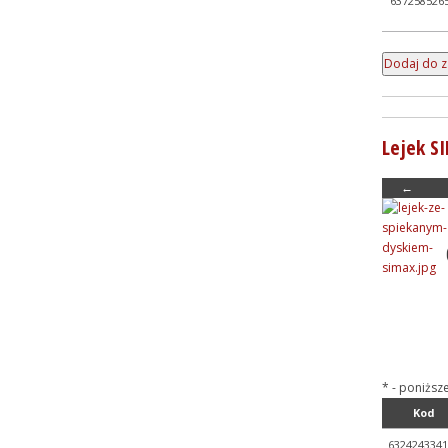
637258526
Lejek S
←
* - poniższ
Kod
6324243341