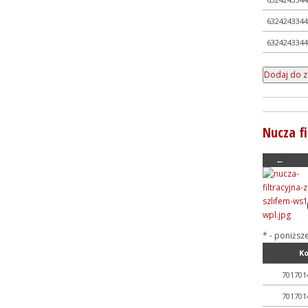
6324243344
6324243344
Nucza f
←
* - poniższ
K
701701
701701