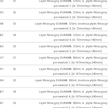
102
S1
Lejek filtracyjny DURAN®, 125ml, śr. płytki filtracyjne
porowatość 1, [śr.72mm/wys.140mm]
205
S2
Lejek filtracyjny DURAN®, 125ml, śr. płytki filtracyjne
porowatość 2, [śr.72mm/wys.140mm]
308
S3
Lejek filtracyjny DURAN®, 125ml, średnica płytki filtracy
porowatość 3, [śr.72mm/wys.140mm]
402
S4
Lejek filtracyjny DURAN®, 125ml, śr. płytki filtracyjne
porowatość 4, [śr.72mm/wys.140mm]
505
S5
Lejek filtracyjny DURAN®, 125ml, śr. płytki filtracyjne
porowatość 5, [śr.72mm/wys.140mm]
107
S1
Lejek filtracyjny DURAN®, 500ml, śr. płytki filtracyjne
porowatość 1, [śr.107mm/wys.240mm]
201
S2
Lejek filtracyjny DURAN®, 500ml, śr. płytki filtracyjne
porowatość 2, [śr.107mm/wys.240mm]
304
S3
Lejek filtracyjny DURAN®, 500ml, średnica płytki filtracy
porowatość 3, [śr.107mm/wys.240mm]
407
S4
Lejek filtracyjny DURAN®, 500ml, śr. płytki filtracyjne
porowatość 4, [śr.107mm/wys.240mm]
501
S5
Lejek filtracyjny DURAN®, 500ml, śr. płytki filtracyjne
porowatość 5, [śr.107mm/wys.240mm]