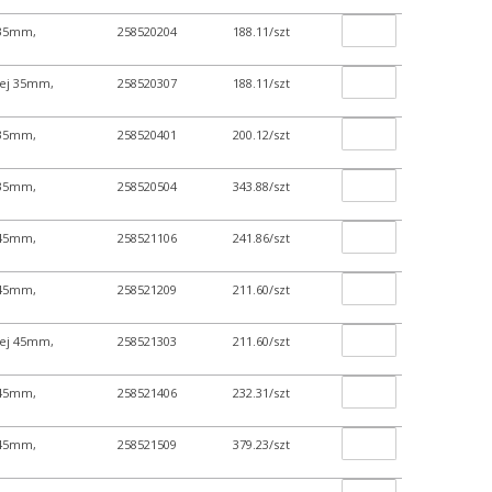
j 35mm,
258520204
188.11/szt
jnej 35mm,
258520307
188.11/szt
j 35mm,
258520401
200.12/szt
j 35mm,
258520504
343.88/szt
j 45mm,
258521106
241.86/szt
j 45mm,
258521209
211.60/szt
jnej 45mm,
258521303
211.60/szt
j 45mm,
258521406
232.31/szt
j 45mm,
258521509
379.23/szt