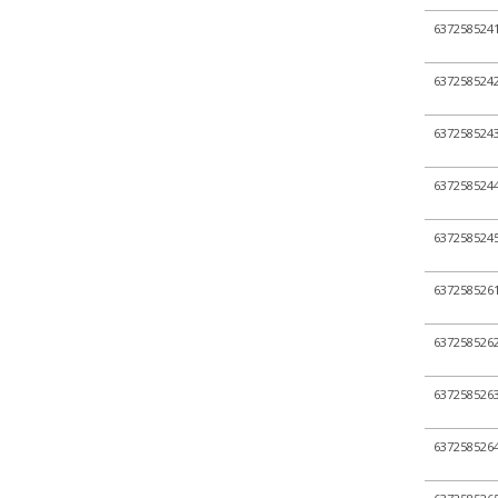
+ Tygle ze spiekiem
637258524
+ Zestawy do filtracji
+ Wyroby ze szlifami
637258524
+ Zlewki
637258524
+ Termometry / Areometry
+ Urządzenia laboratoryj...
637258524
+ WPL - produkcja
+ Wyroby metalowe
637258524
+ Wyroby z gumy, drewna, ...
637258526
+ Z przymrużeniem oka
637258526
637258526
637258526