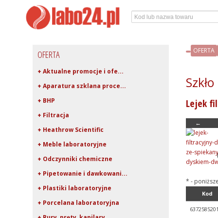
OFERTA
OFERTA
+ Aktualne promocje i ofe...
Szkło 
+ Aparatura szklana proce...
+ BHP
Lejek f
+ Filtracja
←
+ Heathrow Scientific
+ Meble laboratoryjne
+ Odczynniki chemiczne
+ Pipetowanie i dawkowani...
* - poniższ
+ Plastiki laboratoryjne
Kod
+ Porcelana laboratoryjna
637258520
+ Rury, pręty, kapilary ...