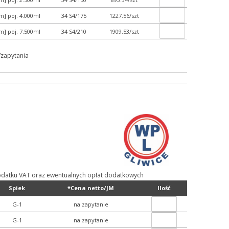
] poj. 4.000ml
34 S4/175
1227.56/szt
] poj. 7.500ml
34 S4/210
1909.53/szt
/zapytania
ą podatku VAT oraz ewentualnych opłat dodatkowych
Spiek
*Cena netto/JM
Ilość
G-1
na zapytanie
G-1
na zapytanie