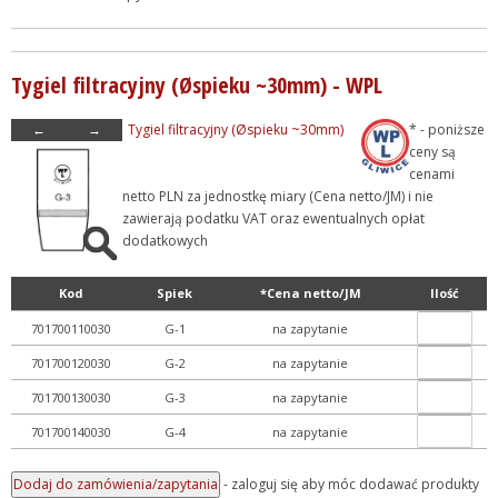
Tygiel filtracyjny (Øspieku ~30mm) - WPL
←
→
Tygiel filtracyjny (Øspieku ~30mm)
* - poniższe
ceny są
cenami
netto PLN za jednostkę miary (Cena netto/JM) i nie
zawierają podatku VAT oraz ewentualnych opłat
dodatkowych
Kod
Spiek
*Cena netto/JM
Ilość
701700110030
G-1
na zapytanie
701700120030
G-2
na zapytanie
701700130030
G-3
na zapytanie
701700140030
G-4
na zapytanie
- zaloguj się aby móc dodawać produkty