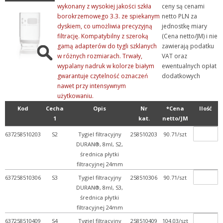
wykonany z wysokiej jakości szkła
ceny są cenami
borokrzemowego 3.3. ze spiekanym
netto PLN za
dyskiem, co umożliwia precyzyjną
jednostkę miary
filtrację. Kompatybilny z szeroką
(Cena netto/JM) i nie
gamą adapterów do tygli szklanych
zawierają podatku
w różnych rozmiarach. Trwały,
VAT oraz
wypalany nadruk w kolorze białym
ewentualnych opłat
gwarantuje czytelność oznaczeń
dodatkowych
nawet przy intensywnym
użytkowaniu.
Kod
Cecha
Opis
Nr
*Cena
Ilość
1
kat.
netto/JM
637258510203
S2
Tygiel filtracyjny
258510203
90.71/szt
DURAN®, 8ml, S2,
średnica płytki
filtracyjnej 24mm
637258510306
S3
Tygiel filtracyjny
258510306
90.71/szt
DURAN®, 8ml, S3,
średnica płytki
filtracyjnej 24mm
637258510409
S4
Tygiel filtracyjny
258510409
104.03/szt