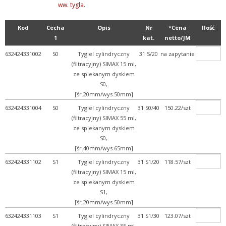
ww. tygla.
+ Probówki szklane
Kod
Cecha
Opis
Nr
*Cena
Ilość
+ Rozdzielacze i wkraplac...
1
kat.
netto/JM
+ Rury, pręty, kapilary ...
632424331002
S0
Tygiel cylindryczny
31 S/20
na zapytanie
+ Szkiełka mikroskopowe
(filtracyjny) SIMAX 15 ml,
ze spiekanym dyskiem
+ Szkło kwarcowe
S0,
+ Szkło miarowe
[śr.20mm/wys.50mm]
+ WPL
632424331004
S0
Tygiel cylindryczny
31 S0/40
150.22/szt
(filtracyjny) SIMAX 55 ml,
- Wyroby ze spiekiem
ze spiekanym dyskiem
+ Dyski spiekane
S0,
[śr.40mm/wys.65mm]
+ Kolumny chromatograficz...
632424331102
S1
Tygiel cylindryczny
31 S1/20
118.57/szt
+ Lejki i nucze spiekane
(filtracyjny) SIMAX 15 ml,
+ Płuczki ze spiekanym d...
ze spiekanym dyskiem
S1,
+ Pozostałe wyroby ze sp...
[śr.20mm/wys.50mm]
- Tygle ze spiekiem
632424331103
S1
Tygiel cylindryczny
31 S1/30
123.07/szt
(filtracyjny) SIMAX 35 ml,