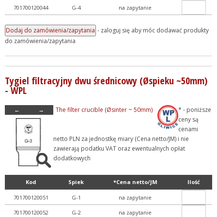
701700120044
G-4
na zapytanie
- zaloguj się aby móc dodawać produkty
do zamówienia/zapytania
Tygiel filtracyjny dwu średnicowy (Øspieku ~50mm)
- WPL
←
→
The filter crucible (Øsinter ~ 50mm)
* - poniższe
ceny są
cenami
netto PLN za jednostkę miary (Cena netto/JM) i nie
zawierają podatku VAT oraz ewentualnych opłat
dodatkowych
Kod
Spiek
*Cena netto/JM
Ilość
701700120051
G-1
na zapytanie
701700120052
G-2
na zapytanie