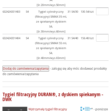
[śr.20mm/wys.50mm]
632424331403
S4
Tygiel cylindryczny
31 S4/30
130.54/szt
(filtracyjny) SIMAX 35 ml,
ze spiekanym dyskiem
S4,
[śr.30mm/wys.60mm]
632424331404
S4
Tygiel cylindryczny
31 S4/40
156.40/szt
(filtracyjny) SIMAX 55 ml,
ze spiekanym dyskiem
S4,
[śr.40mm/wys.65mm]
- zaloguj się aby móc dodawać produkty
do zamówienia/zapytania
Tygiel filtracyjny DURAN®, z dyskiem spiekanym -
DWK
←
→
Wytrzymały tygiel filtracyjny
* - poniższe