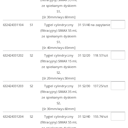
+ Zestawy do filtracji
ze spiekanym dyskiem
+ Wyroby ze szlifami
S1,
+ Zlewki
[śr.30mm/wys.60mm]
632424331104
S1
Tygiel cylindryczny
31 S1/40
na zapytanie
+ Termometry / Areometry
(filtracyjny) SIMAX 55 ml,
+ Urządzenia laboratoryj...
ze spiekanym dyskiem
S1,
+ WPL - produkcja
[śr.40mm/wys.65mm]
+ Wyroby metalowe
632424331202
S2
Tygiel cylindryczny
31 S2/20
118.57/szt
+ Wyroby z gumy, drewna, ...
(filtracyjny) SIMAX 15 ml,
ze spiekanym dyskiem
+ Z przymrużeniem oka
S2,
[śr.20mm/wys.50mm]
632424331203
S2
Tygiel cylindryczny
31 S2/30
137.25/szt
(filtracyjny) SIMAX 35 ml,
ze spiekanym dyskiem
S2,
[śr.30mm/wys.60mm]
632424331204
S2
Tygiel cylindryczny
31 S2/40
155.74/szt
(filtracyjny) SIMAX 55 ml,
ze spiekanym dyskiem