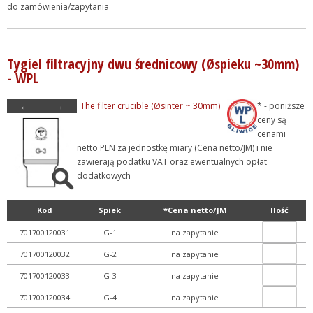
do zamówienia/zapytania
Tygiel filtracyjny dwu średnicowy (Øspieku ~30mm)
- WPL
←
→
The filter crucible (Øsinter ~ 30mm)
* - poniższe
ceny są
cenami
netto PLN za jednostkę miary (Cena netto/JM) i nie
zawierają podatku VAT oraz ewentualnych opłat
dodatkowych
Kod
Spiek
*Cena netto/JM
Ilość
701700120031
G-1
na zapytanie
701700120032
G-2
na zapytanie
701700120033
G-3
na zapytanie
701700120034
G-4
na zapytanie