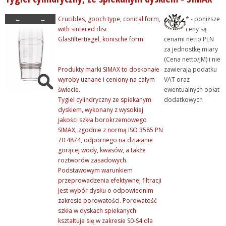
- Szkło laboratoryjne
←
→
Crucibles, gooch type, conical form,
* - poniższe
+ Aparaty szklane laborat...
with sintered disc
ceny są
Glasfiltertiegel, konische form
cenami netto PLN
+ Butle i butelki szklane
za jednostkę miary
+ Chłodnice i kolumny
(Cena netto/JM) i nie
Produkty marki SIMAX to doskonałe
zawierają podatku
+ Detergenty
wyroby uznane i ceniony na całym
VAT oraz
+ Eksykatory i dzwony szk...
świecie.
ewentualnych opłat
Tygiel cylindryczny ze spiekanym
dodatkowych
+ Fiolki szklane (wialki)
dyskiem, wykonany z wysokiej
+ Kolby
jakości szkła borokrzemowego
SIMAX, zgodnie z normą ISO 3585 PN
+ Krystalizatory, parowni...
70 4874, odpornego na działanie
+ Lejki szklane
gorącej wody, kwasów, a także
roztworów zasadowych.
+ Naczynia do mikrobiolog...
Podstawowym warunkiem
+ Naczynka wagowe i pojem...
przeprowadzenia efektywnej filtracji
jest wybór dysku o odpowiednim
+ Płuczki bez spiekanego...
zakresie porowatości. Porowatość
+ Pozostałe szkło labor...
szkła w dyskach spiekanych
kształtuje się w zakresie S0-S4 dla
+ Półfabrykaty szklane