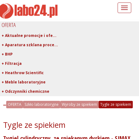
Toggle
navigation
OFERTA
+ Aktualne promocje i ofe...
+ Aparatura szklana proce...
+ BHP
+ Filtracja
+ Heathrow Scientific
+ Meble laboratoryjne
+ Odczynniki chemiczne
+ Pipetowanie i dawkowani...
OFERTA
Szkło laboratoryjne
Wyroby ze spiekiem
Tygle ze spiekiem
+ Plastiki laboratoryjne
+ Porcelana laboratoryjna
Tygle ze spiekiem
+ Rury, pręty, kapilary ...
Tygiel cylindryczny, ze spiekanym dyskiem - SIMAX
+ Szkło kwarcowe