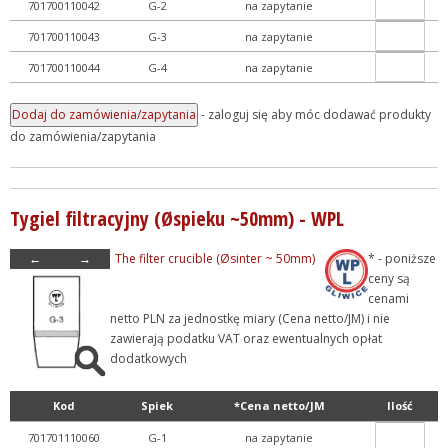
701700110042
G-2
na zapytanie
701700110043
G-3
na zapytanie
701700110044
G-4
na zapytanie
- zaloguj się aby móc dodawać produkty
do zamówienia/zapytania
Tygiel filtracyjny (Øspieku ~50mm) - WPL
←
→
The filter crucible (Øsinter ~ 50mm)
* - poniższe
ceny są
cenami
netto PLN za jednostkę miary (Cena netto/JM) i nie
zawierają podatku VAT oraz ewentualnych opłat
dodatkowych
Kod
Spiek
*Cena netto/JM
Ilość
701701110060
G-1
na zapytanie