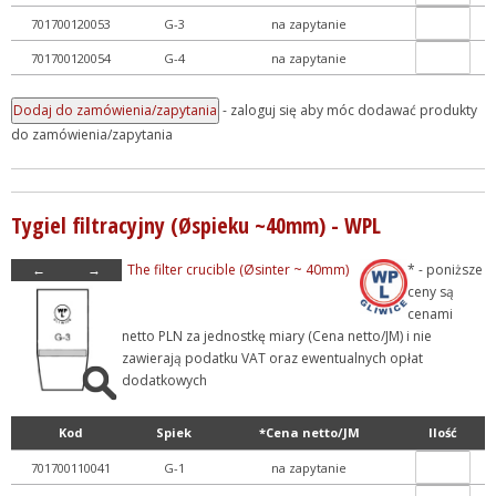
701700120053
G-3
na zapytanie
701700120054
G-4
na zapytanie
- zaloguj się aby móc dodawać produkty
do zamówienia/zapytania
Tygiel filtracyjny (Øspieku ~40mm) - WPL
←
→
The filter crucible (Øsinter ~ 40mm)
* - poniższe
ceny są
cenami
netto PLN za jednostkę miary (Cena netto/JM) i nie
zawierają podatku VAT oraz ewentualnych opłat
dodatkowych
Kod
Spiek
*Cena netto/JM
Ilość
701700110041
G-1
na zapytanie