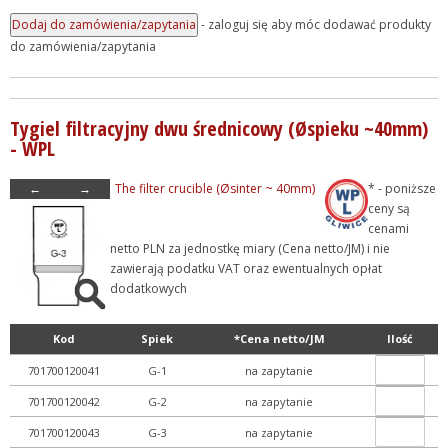
- zaloguj się aby móc dodawać produkty
do zamówienia/zapytania
Tygiel filtracyjny dwu średnicowy (Øspieku ~40mm)
- WPL
←
→
The filter crucible (Øsinter ~ 40mm)
* - poniższe
ceny są
cenami
netto PLN za jednostkę miary (Cena netto/JM) i nie
zawierają podatku VAT oraz ewentualnych opłat
dodatkowych
Kod
Spiek
*Cena netto/JM
Ilość
701700120041
G-1
na zapytanie
701700120042
G-2
na zapytanie
701700120043
G-3
na zapytanie