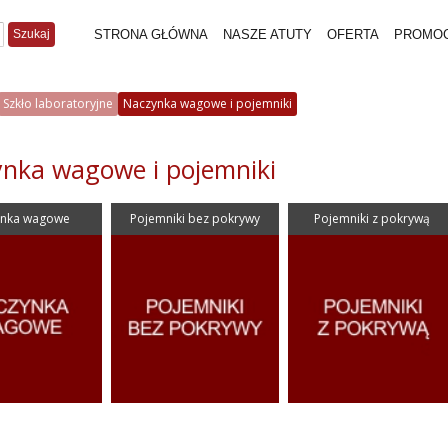
Szukaj
STRONA GŁÓWNA
NASZE ATUTY
OFERTA
PROMO
Szkło laboratoryjne
Naczynka wagowe i pojemniki
nka wagowe i pojemniki
ynka wagowe
Pojemniki bez pokrywy
Pojemniki z pokrywą