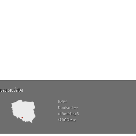
sza siedziba
LABO24
Biuro Handlowe
ul. Sowińskiego 5
44-100 Gliwice