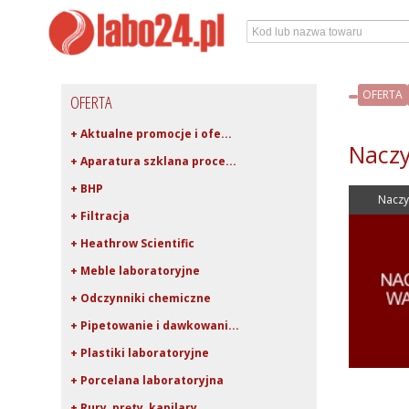
OFERTA
OFERTA
+ Aktualne promocje i ofe...
Naczy
+ Aparatura szklana proce...
+ BHP
Nacz
+ Filtracja
+ Heathrow Scientific
+ Meble laboratoryjne
+ Odczynniki chemiczne
+ Pipetowanie i dawkowani...
+ Plastiki laboratoryjne
+ Porcelana laboratoryjna
+ Rury, pręty, kapilary ...