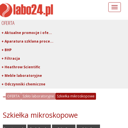
Toggle
navigation
OFERTA
+ Aktualne promocje i ofe...
+ Aparatura szklana proce...
+ BHP
+ Filtracja
+ Heathrow Scientific
+ Meble laboratoryjne
+ Odczynniki chemiczne
+ Pipetowanie i dawkowani...
OFERTA
Szkło laboratoryjne
Szkiełka mikroskopowe
+ Plastiki laboratoryjne
+ Porcelana laboratoryjna
Szkiełka mikroskopowe
+ Rury, pręty, kapilary ...
+ Szkło kwarcowe