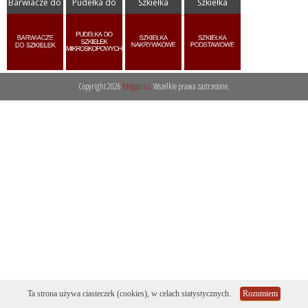
Barwiacze do
Pudełka do
Szkiełka
Szkiełka
- Szkło laboratoryjne
szkiełek
szkiełek
nakrywkowe
podstawowe
+ Aparaty szklane laborat...
mikroskopowych
+ Butle i butelki szklane
+ Chłodnice i kolumny
Copyright 2026
Megan s.c.
Wszelkie prawa zastrzeżone.
+ Detergenty
+ Eksykatory i dzwony szk...
+ Fiolki szklane (wialki)
+ Kolby
+ Krystalizatory, parowni...
+ Lejki szklane
+ Naczynia do mikrobiolog...
+ Naczynka wagowe i pojem...
+ Płuczki bez spiekanego...
+ Pozostałe szkło labor...
Ta strona używa ciasteczek (cookies), w celach statystycznych.
Rozumiem
+ Półfabrykaty szklane