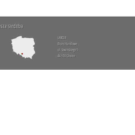
sza siedziba
LABO24
Biuro Handlowe
ul. Sowińskiego 5
44-100 Gliwice