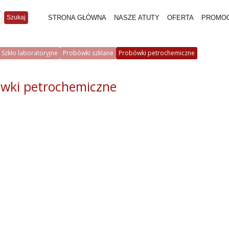
Szukaj
STRONA GŁÓWNA
NASZE ATUTY
OFERTA
PROMO
Szkło laboratoryjne
Probówki szklane
Probówki petrochemiczne
wki petrochemiczne