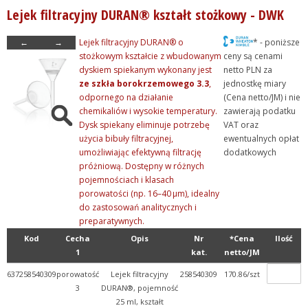
Lejek filtracyjny DURAN® kształt stożkowy - DWK
- Szkło laboratoryjne
+ Aparaty szklane laborat...
←
→
Lejek filtracyjny DURAN® o
* - poniższe
stożkowym kształcie z wbudowanym
ceny są cenami
+ Butle i butelki szklane
dyskiem spiekanym wykonany jest
netto PLN za
+ Chłodnice i kolumny
ze szkła borokrzemowego 3.3
,
jednostkę miary
odpornego na działanie
(Cena netto/JM) i nie
+ Detergenty
chemikaliów i wysokie temperatury.
zawierają podatku
+ Eksykatory i dzwony szk...
Dysk spiekany eliminuje potrzebę
VAT oraz
użycia bibuły filtracyjnej,
ewentualnych opłat
+ Fiolki szklane (wialki)
umożliwiając efektywną filtrację
dodatkowych
+ Kolby
próżniową. Dostępny w różnych
pojemnościach i klasach
+ Krystalizatory, parowni...
porowatości (np. 16–40 μm), idealny
- Lejki szklane
do zastosowań analitycznych i
preparatywnych.
+ Lejki Buchnera
Kod
Cecha
Opis
Nr
*Cena
Ilość
+ Lejki karbowane
1
kat.
netto/JM
+ Lejki szybkosączące
637258540309
porowatość
Lejek filtracyjny
258540309
170.86/szt
+ Lejki z krótka stopką
3
DURAN®, pojemność
25 ml, kształt
- Lejki ze spiekanym dysk...