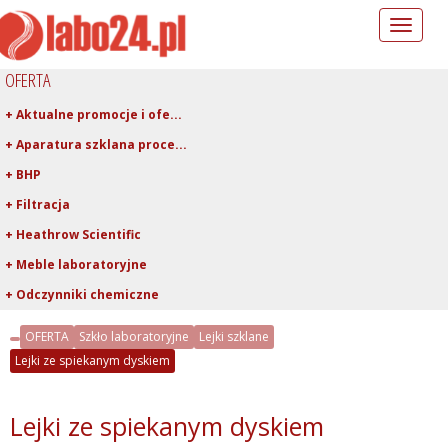
Toggle
navigation
OFERTA
+ Aktualne promocje i ofe...
+ Aparatura szklana proce...
+ BHP
+ Filtracja
+ Heathrow Scientific
+ Meble laboratoryjne
+ Odczynniki chemiczne
+ Pipetowanie i dawkowani...
OFERTA
Szkło laboratoryjne
Lejki szklane
+ Plastiki laboratoryjne
Lejki ze spiekanym dyskiem
+ Porcelana laboratoryjna
+ Rury, pręty, kapilary ...
Lejki ze spiekanym dyskiem
+ Szkło kwarcowe