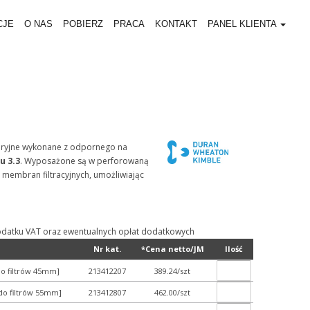
CJE
O NAS
POBIERZ
PRACA
KONTAKT
PANEL KLIENTA
toryjne wykonane z odpornego na
u 3.3
. Wyposażone są w perforowaną
b membran filtracyjnych, umożliwiając
ą podatku VAT oraz ewentualnych opłat dodatkowych
Nr kat.
*Cena netto/JM
Ilość
do filtrów 45mm]
213412207
389.24/szt
 do filtrów 55mm]
213412807
462.00/szt