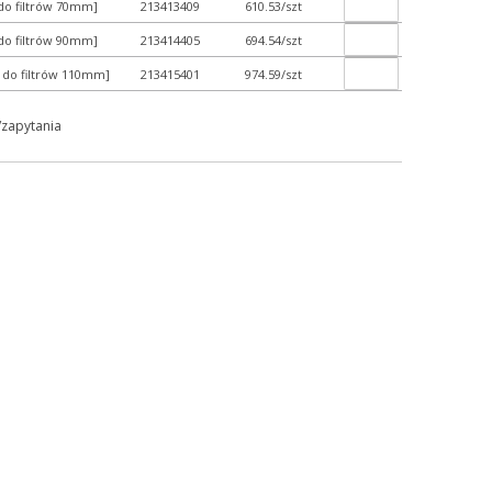
 do filtrów 70mm]
213413409
610.53/szt
 do filtrów 90mm]
213414405
694.54/szt
, do filtrów 110mm]
213415401
974.59/szt
/zapytania