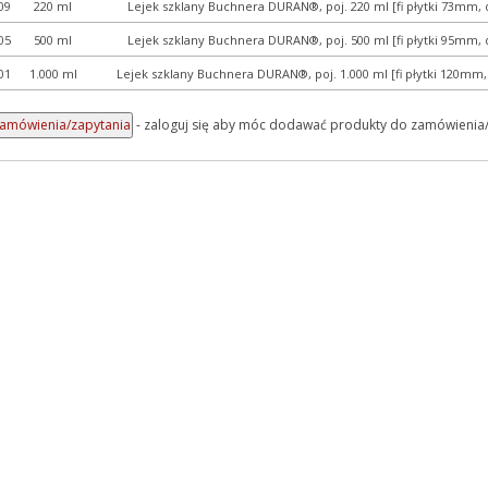
09
220 ml
Lejek szklany Buchnera DURAN®, poj. 220 ml [fi płytki 73mm,
05
500 ml
Lejek szklany Buchnera DURAN®, poj. 500 ml [fi płytki 95mm,
01
1.000 ml
Lejek szklany Buchnera DURAN®, poj. 1.000 ml [fi płytki 120mm
- zaloguj się aby móc dodawać produkty do zamówienia