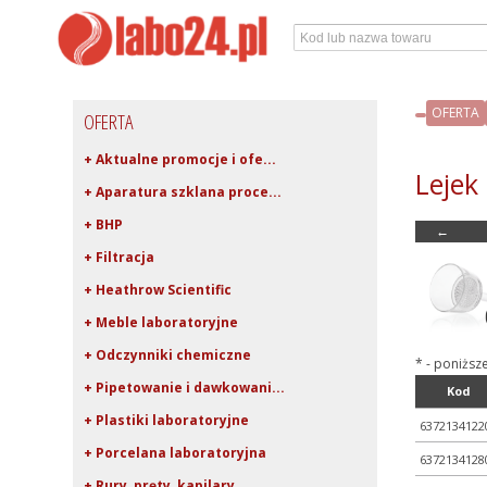
OFERTA
OFERTA
+ Aktualne promocje i ofe...
Lejek
+ Aparatura szklana proce...
+ BHP
←
+ Filtracja
+ Heathrow Scientific
+ Meble laboratoryjne
+ Odczynniki chemiczne
* - poniższ
+ Pipetowanie i dawkowani...
Kod
+ Plastiki laboratoryjne
6372134122
+ Porcelana laboratoryjna
6372134128
+ Rury, pręty, kapilary ...