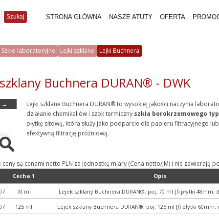
Szukaj
STRONA GŁÓWNA
NASZE ATUTY
OFERTA
PROMO
Szkło laboratoryjne
Lejki szklane
Lejki Buchnera
 szklany Buchnera DURAN® - DWK
→
Lejki szklane Büchnera DURAN® to wysokiej jakości naczynia labora
działanie chemikaliów i szok termiczny
szkła borokrzemowego typ
płytkę sitową, która służy jako podparcie dla papieru filtracyjnego lu
efektywną filtrację próżniową.
e ceny są cenami netto PLN za jednostkę miary (Cena netto/JM) i nie zawieraj
Cecha 1
Opis
07
70 ml
Lejek szklany Buchnera DURAN®, poj. 70 ml [fi płytki 48mm, 
07
125 ml
Lejek szklany Buchnera DURAN®, poj. 125 ml [fi płytki 60mm,