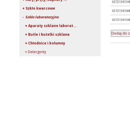
6372134134
+ Szkło kwarcowe
6372134144
- Szkło laboratoryjne
6372134154
+ Aparaty szklane laborat...
+ Butle i butelki szklane
+ Chłodnice i kolumny
+ Detergenty
+ Eksykatory i dzwony szk...
+ Fiolki szklane (wialki)
+ Kolby
+ Krystalizatory, parowni...
- Lejki szklane
- Lejki Buchnera
+ Lejki karbowane
+ Lejki szybkosączące