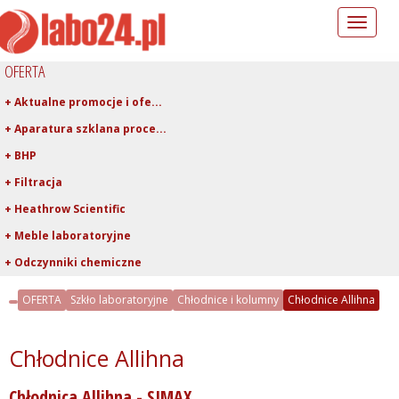
Toggle
navigation
OFERTA
+ Aktualne promocje i ofe...
+ Aparatura szklana proce...
+ BHP
+ Filtracja
+ Heathrow Scientific
+ Meble laboratoryjne
+ Odczynniki chemiczne
+ Pipetowanie i dawkowani...
OFERTA
Szkło laboratoryjne
Chłodnice i kolumny
Chłodnice Allihna
+ Plastiki laboratoryjne
+ Porcelana laboratoryjna
Chłodnice Allihna
+ Rury, pręty, kapilary ...
Chłodnica Allihna - SIMAX
+ Szkło kwarcowe