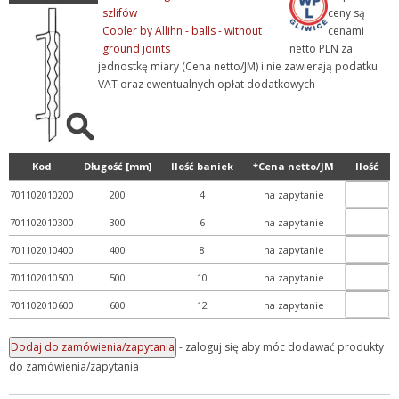
szlifów
ceny są
Cooler by Allihn - balls - without
cenami
ground joints
netto PLN za
jednostkę miary (Cena netto/JM) i nie zawierają podatku
VAT oraz ewentualnych opłat dodatkowych
Kod
Długość [mm]
Ilość baniek
*Cena netto/JM
Ilość
701102010200
200
4
na zapytanie
701102010300
300
6
na zapytanie
701102010400
400
8
na zapytanie
701102010500
500
10
na zapytanie
701102010600
600
12
na zapytanie
- zaloguj się aby móc dodawać produkty
do zamówienia/zapytania