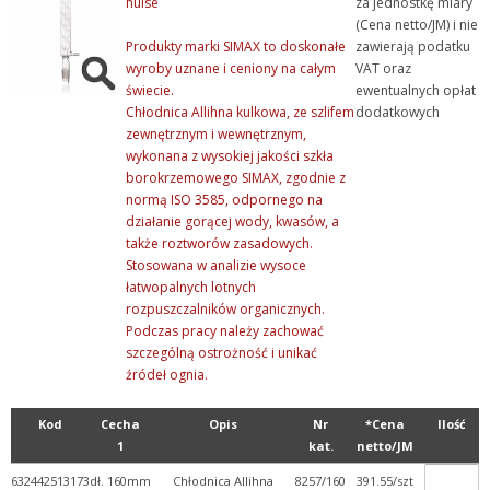
hülse
za jednostkę miary
(Cena netto/JM) i nie
Produkty marki SIMAX to doskonałe
zawierają podatku
wyroby uznane i ceniony na całym
VAT oraz
świecie.
ewentualnych opłat
Chłodnica Allihna kulkowa, ze szlifem
dodatkowych
zewnętrznym i wewnętrznym,
wykonana z wysokiej jakości szkła
borokrzemowego SIMAX, zgodnie z
normą ISO 3585, odpornego na
działanie gorącej wody, kwasów, a
także roztworów zasadowych.
Stosowana w analizie wysoce
łatwopalnych lotnych
rozpuszczalników organicznych.
Podczas pracy należy zachować
szczególną ostrożność i unikać
źródeł ognia.
Kod
Cecha
Opis
Nr
*Cena
Ilość
1
kat.
netto/JM
632442513173
dł. 160mm
Chłodnica Allihna
8257/160
391.55/szt