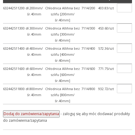
632442511200
dł.200mm/
Chłodnica Allihna bez
7114/200
403.83/szt
+ Eksykatory i dzwony szk...
śr.40mm
szlifu [200mm/
+ Fiolki szklane (wialki)
śr.40mm]
+ Kolby
632442511300
dł.300mm/
Chłodnica Allihna bez
7114/300
453.60/szt
śr.40mm
szlifu [300mm/
+ Krystalizatory, parowni...
śr.40mm]
+ Lejki szklane
632442511400
dł.400mm/
Chłodnica Allihna bez
7114/400
572.36/szt
+ Naczynia do mikrobiolog...
śr.40mm
szlifu [400mm/
śr.40mm]
+ Naczynka wagowe i pojem...
632442511600
dł.600mm/
Chłodnica Allihna bez
7114/600
771.75/szt
+ Płuczki bez spiekanego...
śr.40mm
szlifu [600mm/
+ Pozostałe szkło labor...
śr.40mm]
632442511800
dł.800mm/
Chłodnica Allihna bez
7114/800
932.72/szt
+ Półfabrykaty szklane
śr.40mm
szlifu [800mm/
+ Probówki szklane
śr.40mm]
+ Rozdzielacze i wkraplac...
- zaloguj się aby móc dodawać produkty
+ Rury, pręty, kapilary ...
do zamówienia/zapytania
+ Szkiełka mikroskopowe