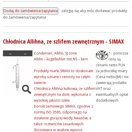
- zaloguj się aby móc dodawać produkty
do zamówienia/zapytania
Chłodnica Allihna, ze szlifem zewnętrznym - SIMAX
←
→
Condenser, Allihn, SJ cone
* - poniższe
Allihn – kugelkühler mit NS – kern
ceny są
cenami netto PLN
Produkty marki SIMAX to doskonałe
za jednostkę miary
wyroby uznane i ceniony na całym
(Cena netto/JM) i nie
świecie.
zawierają podatku
Chłodnica Allihna kulkowa, ze szlifem
VAT oraz
zewnętrznym na dole, wykonana z
ewentualnych opłat
wysokiej jakości szkła
dodatkowych
borokrzemowego SIMAX, zgodnie z
normą ISO 3585, odpornego na
działanie gorącej wody, kwasów, a
także roztworów zasadowych.
Stosowana w analizie wysoce