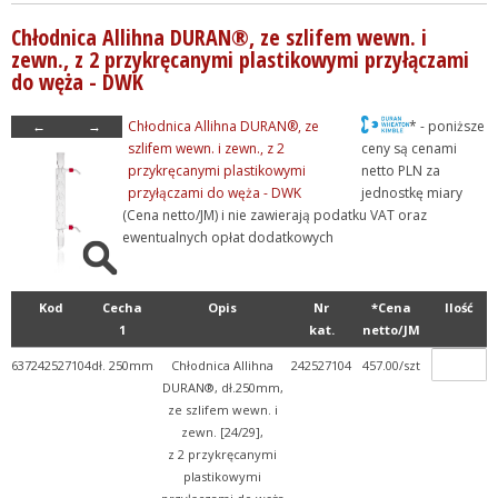
+ Szkło kwarcowe
Chłodnica Allihna DURAN®, ze szlifem wewn. i
+ Szkło miarowe
zewn., z 2 przykręcanymi plastikowymi przyłączami
+ WPL
do węża - DWK
+ Wyroby ze spiekiem
←
→
Chłodnica Allihna DURAN®, ze
* - poniższe
+ Wyroby ze szlifami
szlifem wewn. i zewn., z 2
ceny są cenami
+ Zlewki
przykręcanymi plastikowymi
netto PLN za
przyłączami do węża - DWK
jednostkę miary
+ Termometry / Areometry
(Cena netto/JM) i nie zawierają podatku VAT oraz
+ Urządzenia laboratoryj...
ewentualnych opłat dodatkowych
+ WPL - produkcja
+ Wyroby metalowe
Kod
Cecha
Opis
Nr
*Cena
Ilość
1
kat.
netto/JM
+ Wyroby z gumy, drewna, ...
637242527104
dł. 250mm
Chłodnica Allihna
242527104
457.00/szt
+ Z przymrużeniem oka
DURAN®, dł.250mm,
ze szlifem wewn. i
zewn. [24/29],
z 2 przykręcanymi
plastikowymi