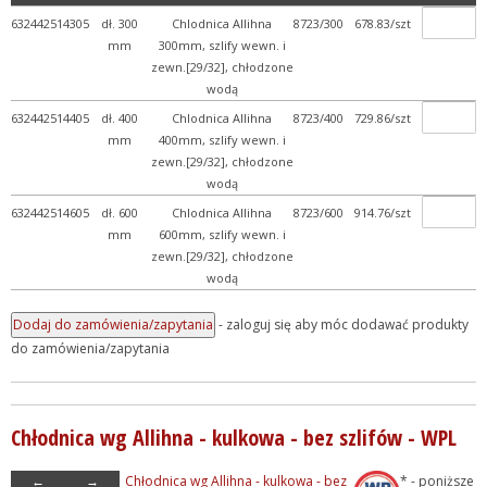
632442514305
dł. 300
Chlodnica Allihna
8723/300
678.83/szt
mm
300mm, szlify wewn. i
zewn.[29/32], chłodzone
wodą
632442514405
dł. 400
Chlodnica Allihna
8723/400
729.86/szt
mm
400mm, szlify wewn. i
zewn.[29/32], chłodzone
wodą
632442514605
dł. 600
Chlodnica Allihna
8723/600
914.76/szt
mm
600mm, szlify wewn. i
zewn.[29/32], chłodzone
wodą
- zaloguj się aby móc dodawać produkty
do zamówienia/zapytania
Chłodnica wg Allihna - kulkowa - bez szlifów - WPL
←
→
Chłodnica wg Allihna - kulkowa - bez
* - poniższe