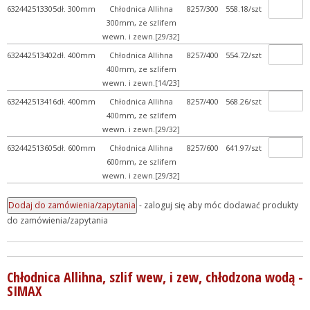
632442513305
dł. 300mm
Chłodnica Allihna
8257/300
558.18/szt
300mm, ze szlifem
wewn. i zewn.[29/32]
632442513402
dł. 400mm
Chłodnica Allihna
8257/400
554.72/szt
400mm, ze szlifem
wewn. i zewn.[14/23]
632442513416
dł. 400mm
Chłodnica Allihna
8257/400
568.26/szt
400mm, ze szlifem
wewn. i zewn.[29/32]
632442513605
dł. 600mm
Chłodnica Allihna
8257/600
641.97/szt
600mm, ze szlifem
wewn. i zewn.[29/32]
- zaloguj się aby móc dodawać produkty
do zamówienia/zapytania
Chłodnica Allihna, szlif wew, i zew, chłodzona wodą -
SIMAX