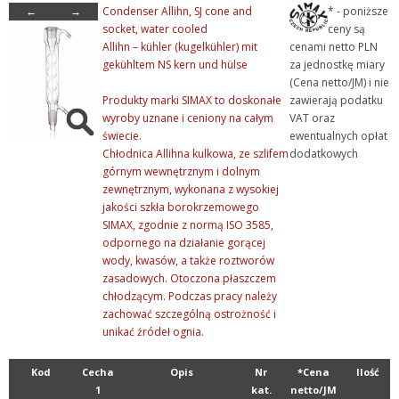
←
→
Condenser Allihn, SJ cone and
* - poniższe
socket, water cooled
ceny są
Allihn – kühler (kugelkühler) mit
cenami netto PLN
gekühltem NS kern und hülse
za jednostkę miary
(Cena netto/JM) i nie
Produkty marki SIMAX to doskonałe
zawierają podatku
wyroby uznane i ceniony na całym
VAT oraz
świecie.
ewentualnych opłat
Chłodnica Allihna kulkowa, ze szlifem
dodatkowych
górnym wewnętrznym i dolnym
zewnętrznym, wykonana z wysokiej
jakości szkła borokrzemowego
SIMAX, zgodnie z normą ISO 3585,
odpornego na działanie gorącej
wody, kwasów, a także roztworów
zasadowych. Otoczona płaszczem
chłodzącym. Podczas pracy należy
zachować szczególną ostrożność i
unikać źródeł ognia.
Kod
Cecha
Opis
Nr
*Cena
Ilość
1
kat.
netto/JM