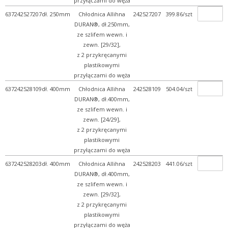
przyłączami do węża
637242527207
dł. 250mm
Chłodnica Allihna
242527207
399.86/szt
DURAN®, dł.250mm,
ze szlifem wewn. i
zewn. [29/32],
z 2 przykręcanymi
plastikowymi
przyłączami do węża
637242528109
dł. 400mm
Chłodnica Allihna
242528109
504.04/szt
DURAN®, dł.400mm,
ze szlifem wewn. i
zewn. [24/29],
z 2 przykręcanymi
plastikowymi
przyłączami do węża
637242528203
dł. 400mm
Chłodnica Allihna
242528203
441.06/szt
DURAN®, dł.400mm,
ze szlifem wewn. i
zewn. [29/32],
z 2 przykręcanymi
plastikowymi
przyłączami do węża