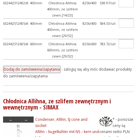
632442512402
dł. 400mm
Chłodnica Allihna
8256/400
538.97/szt
400mm, ze szlifem
zewn.[14/23]
632442512405
dł. 400mm
Chłodnica Allihna
8256/400
584.33/szt
400mm, ze szlifem
zewn.[29/32]
632442512605
dł. 600mm
Chłodnica Allihna
8256/600
783.72/szt
600mm, ze szlifem
zewn.[29/32]
- zaloguj się aby móc dodawać produkty
do zamówienia/zapytania
Chłodnica Allihna, ze szlifem zewnętrznym i
wewnętrznym - SIMAX
←
→
Condenser, Allihn, SJ cone and
* - poniższe
socket
ceny są
Allihn – kugelkühler mit NS – kern und
cenami netto PLN