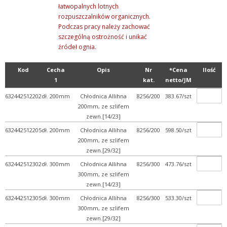
łatwopalnych lotnych
rozpuszczalników organicznych.
Podczas pracy należy zachować
szczególną ostrożność i unikać
źródeł ognia.
Kod
Cecha
Opis
Nr
*Cena
Ilość
1
kat.
netto/JM
632442512202
dł. 200mm
Chłodnica Allihna
8256/200
383.67/szt
200mm, ze szlifem
zewn.[14/23]
632442512205
dł. 200mm
Chłodnica Allihna
8256/200
598.50/szt
200mm, ze szlifem
zewn.[29/32]
632442512302
dł. 300mm
Chłodnica Allihna
8256/300
473.76/szt
300mm, ze szlifem
zewn.[14/23]
632442512305
dł. 300mm
Chłodnica Allihna
8256/300
533.30/szt
300mm, ze szlifem
zewn.[29/32]