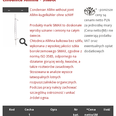
- Szkło laboratoryjne
←
→
Condenser Allihn without joint
* - poniższe
+ Aparaty szklane laborat...
Allihn-kugelkühler ohne schliff
ceny są
cenami netto PLN
+ Butle i butelki szklane
Produkty marki SIMAX to doskonałe
za jednostkę miary
- Chłodnice i kolumny
wyroby uznane i ceniony na całym
(Cena netto/JM) i nie
świecie.
zawierają podatku
- Chłodnice Allihna
Chłodnica Allihna kulkowa bez szlifu,
VAT oraz
+ Chłodnice Davisa
wykonana z wysokiej jakości szkła
ewentualnych opłat
borokrzemowego SIMAX, zgodnie z
dodatkowych
+ Chłodnice Dimrotha
normą ISO 3585, odpornego na
+ Chłodnice inne
działanie gorącej wody, kwasów, a
także roztworów zasadowych.
+ Chłodnice Liebiga
Stosowana w analizie wysoce
+ Chłodnice powietrzne
łatwopalnych lotnych
rozpuszczalników organicznych.
+ Chłodnice spiralne
Podczas pracy należy zachować
+ Kolumny chromatograficz...
szczególną ostrożność i unikać
źródeł ognia.
+ Kolumny Hempla
+ Kolumny Vigreux
Kod
Cecha
Opis
Nr
*Cena
Ilość
1
kat.
netto/JM
+ Detergenty