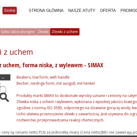
Szukaj
STRONA GŁÓWNA
NASZE ATUTY
OFERTA
PROMO
Szkło laboratoryjne
Zlewki
Zlewki z uchem
i z uchem
z uchem, forma niska, z wylewem - SIMAX
→
Beakers, low form, with handle
Becher, niedrige form, mit ausguß, mit henkel
Produkty marki SIMAX to doskonałe wyroby uznane i ceniony na całym
Zlewka niska z uchem i wylewem, wykonana z wysokiej jakości białe
zgodnie z normą ISO 3585, odpornego na działanie gorącej wody, k
Ucho ułatwia przenoszenie zlewki z zawartością. Jest używana do ogr
roztworów, przeprowadzania reakcji chemicznych.
e ceny są cenami netto PLN za jednostkę miary (Cena netto/JM) i nie zawieraj