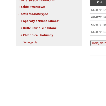
Kod
+ Szkło kwarcowe
6324170112
- Szkło laboratoryjne
6324170114
+ Aparaty szklane laborat...
6324170116
+ Butle i butelki szklane
6324170119
+ Chłodnice i kolumny
+ Detergenty
+ Eksykatory i dzwony szk...
+ Fiolki szklane (wialki)
+ Kolby
+ Krystalizatory, parowni...
+ Lejki szklane
+ Naczynia do mikrobiolog...
+ Naczynka wagowe i pojem...
+ Płuczki bez spiekanego...