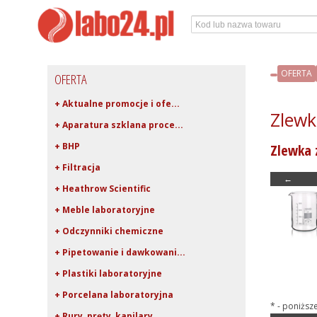
OFERTA
OFERTA
+ Aktualne promocje i ofe...
Zlewk
+ Aparatura szklana proce...
+ BHP
Zlewka 
+ Filtracja
←
+ Heathrow Scientific
+ Meble laboratoryjne
+ Odczynniki chemiczne
+ Pipetowanie i dawkowani...
+ Plastiki laboratoryjne
+ Porcelana laboratoryjna
* - poniższ
+ Rury, pręty, kapilary ...