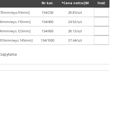
Nr kat.
*Cena netto/JM
Ilość
śr.70mm/wys.95mm]
154/250
28.85/szt
śr.80mm/wys.110mm]
154/400
24.92/szt
śr.90mm/wys.125mm]
154/600
28.13/szt
śr.105mm/wys.145mm]
154/1000
37.64/szt
/zapytania