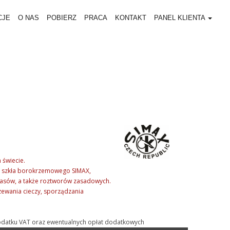
CJE
O NAS
POBIERZ
PRACA
KONTAKT
PANEL KLIENTA
 świecie.
go szkła borokrzemowego SIMAX,
wasów, a także roztworów zasadowych.
zewania cieczy, sporządzania
ą podatku VAT oraz ewentualnych opłat dodatkowych