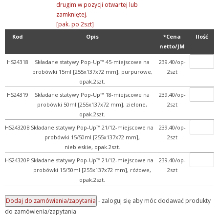
+ Z przymrużeniem oka
drugim w pozycji otwartej lub
zamkniętej.
[pak. po 2szt]
Kod
Opis
*Cena
Ilość
netto/JM
HS24318
Składane statywy Pop-Up™ 45-miejscowe na
239.40/op-
probówki 15ml [255x137x72 mm], purpurowe,
2szt
opak.2szt.
HS24319
Składane statywy Pop-Up™ 18-miejscowe na
239.40/op-
probówki 50ml [255x137x72 mm], zielone,
2szt
opak.2szt.
HS24320B
Składane statywy Pop-Up™ 21/12-miejscowe na
239.40/op-
probówki 15/50ml [255x137x72 mm],
2szt
niebieskie, opak.2szt.
HS24320P
Składane statywy Pop-Up™ 21/12-miejscowe na
239.40/op-
probówki 15/50ml [255x137x72 mm], różowe,
2szt
opak.2szt.
- zaloguj się aby móc dodawać produkty
do zamówienia/zapytania