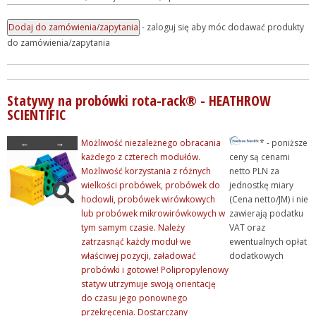
- zaloguj się aby móc dodawać produkty
do zamówienia/zapytania
Statywy na probówki rota-rack® - HEATHROW
SCIENTIFIC
←
→
Możliwość niezależnego obracania
* - poniższe
każdego z czterech modułów.
ceny są cenami
Możliwość korzystania z różnych
netto PLN za
wielkości probówek, probówek do
jednostkę miary
hodowli, probówek wirówkowych
(Cena netto/JM) i nie
lub probówek mikrowirówkowych w
zawierają podatku
tym samym czasie. Należy
VAT oraz
zatrzasnąć każdy moduł we
ewentualnych opłat
właściwej pozycji, załadować
dodatkowych
probówki i gotowe! Polipropylenowy
statyw utrzymuje swoją orientację
do czasu jego ponownego
przekręcenia. Dostarczany