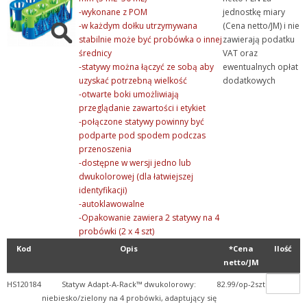
-wykonane z POM
jednostkę miary
-w każdym dołku utrzymywana
(Cena netto/JM) i nie
stabilnie może być probówka o innej
zawierają podatku
średnicy
VAT oraz
-statywy można łączyć ze sobą aby
ewentualnych opłat
uzyskać potrzebną wielkość
dodatkowych
-otwarte boki umożliwiają
przeglądanie zawartości i etykiet
-połączone statywy powinny być
podparte pod spodem podczas
przenoszenia
-dostępne w wersji jedno lub
dwukolorowej (dla łatwiejszej
identyfikacji)
-autoklawowalne
-Opakowanie zawiera 2 statywy na 4
probówki (2 x 4 szt)
Kod
Opis
*Cena
Ilość
netto/JM
HS120184
Statyw Adapt-A-Rack™ dwukolorowy:
82.99/op-2szt
niebiesko/zielony na 4 probówki, adaptujący się