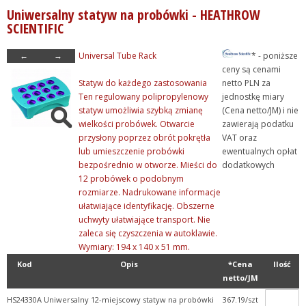
Uniwersalny statyw na probówki - HEATHROW
+ Life Science
SCIENTIFIC
+ Mikroskopia
←
→
Universal Tube Rack
* - poniższe
+ Naczynia miarowe
ceny są cenami
+ Pobieranie próbek
Statyw do każdego zastosowania
netto PLN za
Ten regulowany polipropylenowy
jednostkę miary
+ Pojemniki, naczynia, ku...
statyw umożliwia szybką zmianę
(Cena netto/JM) i nie
+ Pozostałe produkty
wielkości probówek. Otwarcie
zawierają podatku
przysłony poprzez obrót pokrętła
VAT oraz
+ Probówki
lub umieszczenie probówki
ewentualnych opłat
- Statywy, pudełka i sto...
bezpośrednio w otworze. Mieści do
dodatkowych
12 probówek o podobnym
+ Przechowywanie kriogeni...
rozmiarze. Nadrukowane informacje
+ Pudełka na probówki i...
ułatwiające identyfikację. Obszerne
uchwyty ułatwiające transport. Nie
+ Statywy do kuwet
zaleca się czyszczenia w autoklawie.
+ Statywy do pipet
Wymiary: 194 x 140 x 51 mm.
- Statywy na probówki
Kod
Opis
*Cena
Ilość
netto/JM
+ Statywy na prob. typ Ep...
HS24330A
Uniwersalny 12-miejscowy statyw na probówki
367.19/szt
+ Statywy na probówki PC...