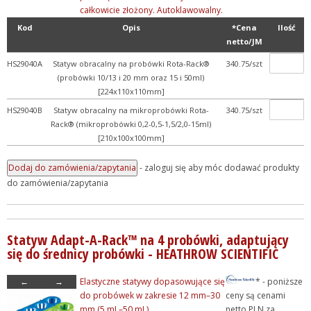
całkowicie złożony. Autoklawowalny.
Kod
Opis
*Cena
Ilość
netto/JM
HS29040A
Statyw obracalny na probówki Rota-Rack®
340.75/szt
(probówki 10/13 i 20 mm oraz 15 i 50ml)
[224x110x110mm]
HS29040B
Statyw obracalny na mikroprobówki Rota-
340.75/szt
Rack® (mikroprobówki 0,2-0,5-1,5/2,0-15ml)
[210x100x100mm]
- zaloguj się aby móc dodawać produkty
do zamówienia/zapytania
Statyw Adapt-A-Rack™ na 4 probówki, adaptujący
się do średnicy probówki - HEATHROW SCIENTIFIC
←
→
Elastyczne statywy dopasowujące się
* - poniższe
do probówek w zakresie 12 mm–30
ceny są cenami
mm (5 mL–50 mL)
netto PLN za