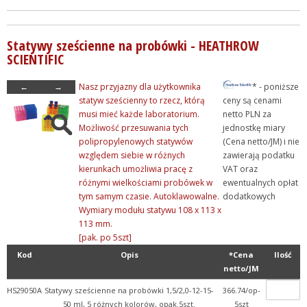
Statywy sześcienne na probówki - HEATHROW
SCIENTIFIC
←
→
Nasz przyjazny dla użytkownika
* - poniższe
statyw sześcienny to rzecz, którą
ceny są cenami
musi mieć każde laboratorium.
netto PLN za
Możliwość przesuwania tych
jednostkę miary
polipropylenowych statywów
(Cena netto/JM) i nie
względem siebie w różnych
zawierają podatku
kierunkach umożliwia pracę z
VAT oraz
różnymi wielkościami probówek w
ewentualnych opłat
tym samym czasie. Autoklawowalne.
dodatkowych
Wymiary modułu statywu 108 x 113 x
113 mm.
[pak. po 5szt]
Kod
Opis
*Cena
Ilość
netto/JM
HS29050A
Statywy sześcienne na probówki 1,5/2,0-12-15-
366.74/op-
50 ml, 5 różnych kolorów, opak.5szt.
5szt