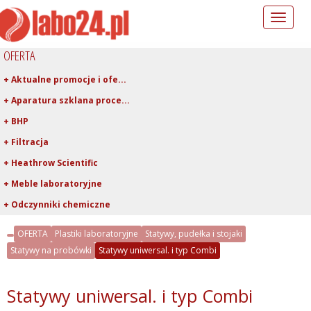
Toggle
navigation
OFERTA
+ Aktualne promocje i ofe...
+ Aparatura szklana proce...
+ BHP
+ Filtracja
+ Heathrow Scientific
+ Meble laboratoryjne
+ Odczynniki chemiczne
+ Pipetowanie i dawkowani...
OFERTA
Plastiki laboratoryjne
Statywy, pudełka i stojaki
- Plastiki laboratoryjne
Statywy na probówki
Statywy uniwersal. i typ Combi
+ Asortyment z PTFE, FEP,...
+ Butle, butelki, tryskaw...
Statywy uniwersal. i typ Combi
+ Lejki