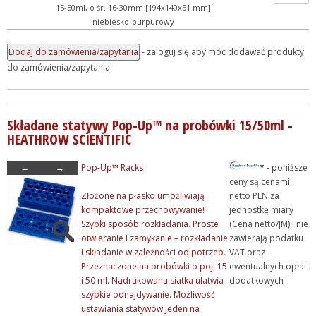
15-50ml, o śr. 16-30mm [194x140x51 mm]
+ Statywy na probówki ty...
niebiesko-purpurowy
+ Statywy pozostałe
- zaloguj się aby móc dodawać produkty
- Statywy uniwersal. i typ Combi...
do zamówienia/zapytania
+ Stojaki do pipet automa...
+ Uchwyty i zasobniki
Składane statywy Pop-Up™ na probówki 15/50ml -
+ Porcelana laboratoryjna
HEATHROW SCIENTIFIC
+ Rury, pręty, kapilary ...
←
→
Pop-Up™ Racks
* - poniższe
+ Szkło kwarcowe
ceny są cenami
+ Szkło laboratoryjne
Złożone na płasko umożliwiają
netto PLN za
kompaktowe przechowywanie!
jednostkę miary
+ Termometry / Areometry
Szybki sposób rozkładania. Proste
(Cena netto/JM) i nie
+ Urządzenia laboratoryj...
otwieranie i zamykanie – rozkładanie
zawierają podatku
i składanie w zależności od potrzeb.
VAT oraz
+ WPL - produkcja
Przeznaczone na probówki o poj. 15
ewentualnych opłat
+ Wyroby metalowe
i 50 ml. Nadrukowana siatka ułatwia
dodatkowych
szybkie odnajdywanie. Możliwość
+ Wyroby z gumy, drewna, ...
ustawiania statywów jeden na