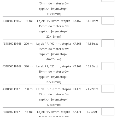
43mm do materiałów
sypkich, [wym.stopki
49x43mm]
431850019167
94 ml
Lejek PP, 80mm, stopka
KA167
13.11/szt
15mm do materiałów
sypkich, [wym.stopki
22x15mm]
431850019168
200 ml
Lejek PP, 100mm, stopka
KA168
14.55/szt
25mm do materiałów
sypkich, [wym.stopki
46x25mm]
431850019169
360 ml
Lejek PP, 120mm, stopka
KA169
16.96/szt
30mm do materiałów
sypkich, [wym.stopki
27x30mm]
431850019170
730 ml
Lejek PP, 150mm, stopka
KA170
21.22/szt
35mm do materiałów
sypkich, [wym.stopki
40x35mm]
431850019171
45 ml
Lejek PP, 60mm, stopka
KA171
6.07/szt
15mm do materiałów