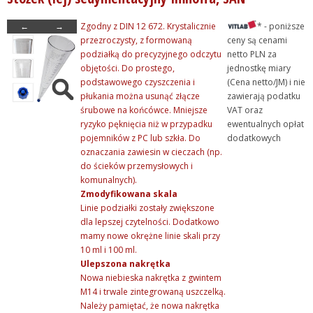
+ Life Science
←
→
Zgodny z DIN 12 672. Krystalicznie
* - poniższe
+ Mikroskopia
przezroczysty, z formowaną
ceny są cenami
podziałką do precyzyjnego odczytu
netto PLN za
+ Naczynia miarowe
objętości. Do prostego,
jednostkę miary
+ Pobieranie próbek
podstawowego czyszczenia i
(Cena netto/JM) i nie
płukania można usunąć złącze
zawierają podatku
+ Pojemniki, naczynia, ku...
śrubowe na końcówce. Mniejsze
VAT oraz
+ Pozostałe produkty
ryzyko pęknięcia niż w przypadku
ewentualnych opłat
pojemników z PC lub szkła. Do
dodatkowych
+ Probówki
oznaczania zawiesin w cieczach (np.
+ Statywy, pudełka i sto...
do ścieków przemysłowych i
komunalnych).
+ Porcelana laboratoryjna
Zmodyfikowana skala
+ Rury, pręty, kapilary ...
Linie podziałki zostały zwiększone
dla lepszej czytelności. Dodatkowo
+ Szkło kwarcowe
mamy nowe okrężne linie skali przy
+ Szkło laboratoryjne
10 ml i 100 ml.
Ulepszona nakrętka
+ Termometry / Areometry
Nowa niebieska nakrętka z gwintem
+ Urządzenia laboratoryj...
M14 i trwale zintegrowaną uszczelką.
Należy pamiętać, że nowa nakrętka
+ WPL - produkcja