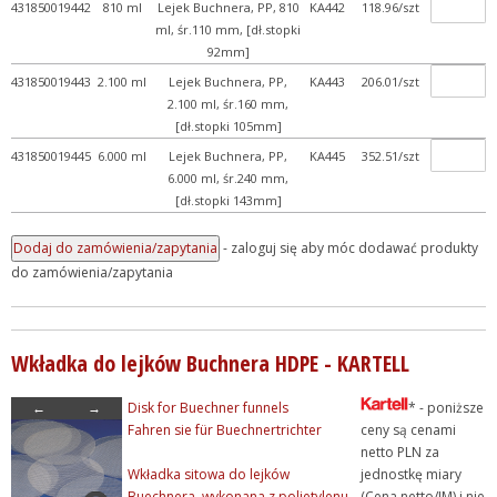
431850019442
810 ml
Lejek Buchnera, PP, 810
KA442
118.96/szt
ml, śr.110 mm, [dł.stopki
92mm]
431850019443
2.100 ml
Lejek Buchnera, PP,
KA443
206.01/szt
2.100 ml, śr.160 mm,
[dł.stopki 105mm]
431850019445
6.000 ml
Lejek Buchnera, PP,
KA445
352.51/szt
6.000 ml, śr.240 mm,
[dł.stopki 143mm]
- zaloguj się aby móc dodawać produkty
do zamówienia/zapytania
Wkładka do lejków Buchnera HDPE - KARTELL
←
→
Disk for Buechner funnels
* - poniższe
Fahren sie für Buechnertrichter
ceny są cenami
netto PLN za
Wkładka sitowa do lejków
jednostkę miary
Buechnera, wykonana z polietylenu.
(Cena netto/JM) i nie