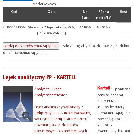
dodatkowych
Kod
Opis
Nr
*Cena
Ilość
kat.
netto/JM
431850191056
Statyw na 2 leje Imhoffa, PCV,
KA1056
382.91/szt
[150x300x294mm]
- zaloguj się aby móc dodawać produkty
do zamówienia/zapytania
Lejek analityczny PP - KARTELL
←
→
Analytical Funnel
* - poniższe
Analytische trichter
ceny są cenami
netto PLN za
Lejek analityczny wykonany z
jednostkę miary
polipropylenu. Autokalawowalny,
(Cena netto/JM) i nie
wytrzymuje temperature 120°C.
zawierają podatku
Rozmiar pasuje do filtrów
VAT oraz
papierowych o standardowych
ewentualnych opłat