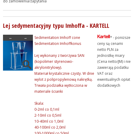
do zamówienia/zapytania
Lej sedymentacyjny typu Imhoffa - KARTELL
←
→
Sedimentation Imhoff cone
* - poniższe
Sedimentation Imhoffkonus
ceny są cenami
netto PLN za
Lej wykonany z tworzywa SAN
jednostkę miary
(kopolimer styrenowo-
(Cena netto/JM) i nie
akrylonitrylowy).
zawierają podatku
Materiał krystalicznie czysty. W dnie
VAT oraz
wylot z polipropylenową nakrętką.
ewentualnych opłat
Trwała podziałka wytłoczona w
dodatkowych
materiale ścianki
Skala:
0-2ml co 0,1ml
2-10ml co 0,5ml
10-40ml co 1,0ml
40-100ml co 2,0ml
100-1000ml co 50ml