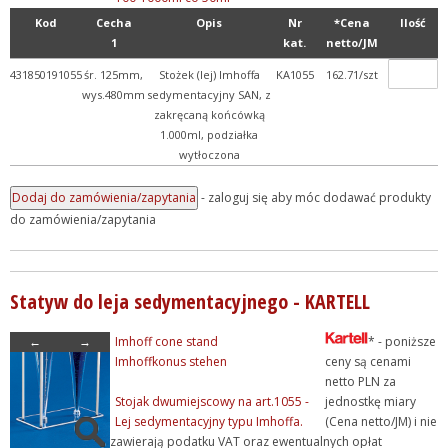
Kod
Cecha
Opis
Nr
*Cena
Ilość
1
kat.
netto/JM
431850191055
śr. 125mm,
Stożek (lej) Imhoffa
KA1055
162.71/szt
wys.480mm
sedymentacyjny SAN, z
zakręcaną końcówką
1.000ml, podziałka
wytłoczona
- zaloguj się aby móc dodawać produkty
do zamówienia/zapytania
Statyw do leja sedymentacyjnego - KARTELL
←
→
Imhoff cone stand
* - poniższe
Imhoffkonus stehen
ceny są cenami
netto PLN za
Stojak dwumiejscowy na art.1055 -
jednostkę miary
Lej sedymentacyjny typu Imhoffa.
(Cena netto/JM) i nie
zawierają podatku VAT oraz ewentualnych opłat