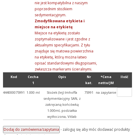
nie jest kompatybilna z naszym
+ Wyroby metalowe
poprzednim stożkiem
sedymentacyjnym.
+ Wyroby z gumy, drewna, ...
Zmodyfikowana etykieta i
+ Z przymrużeniem oka
miejsce na etykietę
Miejsce na etykietę zostało
zoptymalizowane i jest zgodne z
aktualnymi specyfikacjami. Z tyłu
znajduje się matowa powierzchnia
na etykietę, którą można łatwo
opisać standardowymi długopisami,
zwłaszcza markerami ścieralnymi.
Kod
Cecha
Opis
Nr
*Cena
Ilość
1
kat.
netto/JM
444000075991
1.000 ml
Stożek (lej) Imhoffa
75991
na zapytanie
sedymentacyjny SAN, z
zakręcaną końcówką
1.000ml, podziałka
wytłoczona, Vitlab
- zaloguj się aby móc dodawać produkty