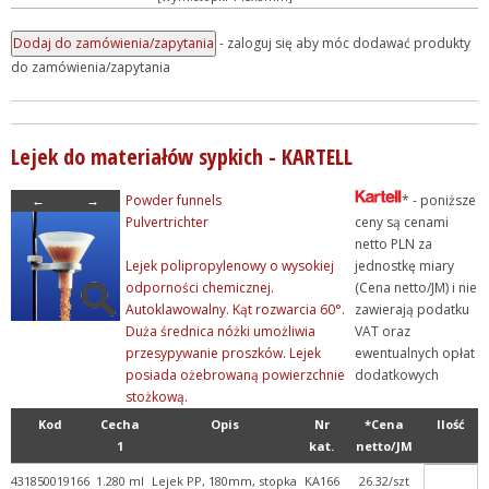
- zaloguj się aby móc dodawać produkty
do zamówienia/zapytania
Lejek do materiałów sypkich - KARTELL
←
→
Powder funnels
* - poniższe
Pulvertrichter
ceny są cenami
netto PLN za
Lejek polipropylenowy o wysokiej
jednostkę miary
odporności chemicznej.
(Cena netto/JM) i nie
Autoklawowalny. Kąt rozwarcia 60°.
zawierają podatku
Duża średnica nóżki umożliwia
VAT oraz
przesypywanie proszków. Lejek
ewentualnych opłat
posiada ożebrowaną powierzchnie
dodatkowych
stożkową.
Kod
Cecha
Opis
Nr
*Cena
Ilość
1
kat.
netto/JM
431850019166
1.280 ml
Lejek PP, 180mm, stopka
KA166
26.32/szt