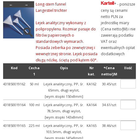
←
→
Long-stem funnel
* - poniższe
Langestiel trichter
ceny są cenami
netto PLN za
Lejek analityczny wykonany z
jednostkę miary
polipropylenu. Rozmiar pasuje do
(Cena netto/JM) i nie
filtrów papierowych o
zawierają podatku
standardowych wymiarach.
VAT oraz
Posiada żeberka po zewnętrznej i
ewentualnych opłat
wewnętrznej stronie. Lejek posiada
dodatkowych
długą nóżkę, ściętą pod kątem 60°.
Kod
Cecha
Opis
Nr
*Cena
Ilość
1
kat.
netto/JM
431850019162
50 ml
Lejek analityczny, PP, śr.
KA162
30.45/szt
65mm, długi wylot,
[wym.stopki 150x8mm]
431850019164
100 ml
Lejek analityczny, PP, śr.
KA164
34.61/szt
78,5mm, długi wylot,
[wym.stopki 143x8mm]
431850019165
225 ml
Lejek analityczny, PP, śr.
KA165
38.46/szt
103,5mm, długi wylot,
[wym.stopki 145x8mm]