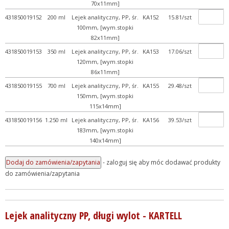
70x11mm]
431850019152
200 ml
Lejek analityczny, PP, śr.
KA152
15.81/szt
100mm, [wym.stopki
82x11mm]
431850019153
350 ml
Lejek analityczny, PP, śr.
KA153
17.06/szt
120mm, [wym.stopki
86x11mm]
431850019155
700 ml
Lejek analityczny, PP, śr.
KA155
29.48/szt
150mm, [wym.stopki
115x14mm]
431850019156
1.250 ml
Lejek analityczny, PP, śr.
KA156
39.53/szt
183mm, [wym.stopki
140x14mm]
- zaloguj się aby móc dodawać produkty
do zamówienia/zapytania
Lejek analityczny PP, długi wylot - KARTELL