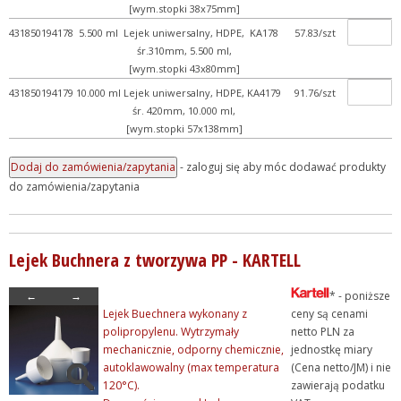
[wym.stopki 38x75mm]
431850194178
5.500 ml
Lejek uniwersalny, HDPE,
KA178
57.83/szt
śr.310mm, 5.500 ml,
[wym.stopki 43x80mm]
431850194179
10.000 ml
Lejek uniwersalny, HDPE,
KA4179
91.76/szt
śr. 420mm, 10.000 ml,
[wym.stopki 57x138mm]
- zaloguj się aby móc dodawać produkty
do zamówienia/zapytania
Lejek Buchnera z tworzywa PP - KARTELL
←
→
* - poniższe
Lejek Buechnera wykonany z
ceny są cenami
polipropylenu. Wytrzymały
netto PLN za
mechanicznie, odporny chemicznie,
jednostkę miary
autoklawowalny (max temperatura
(Cena netto/JM) i nie
120°C).
zawierają podatku