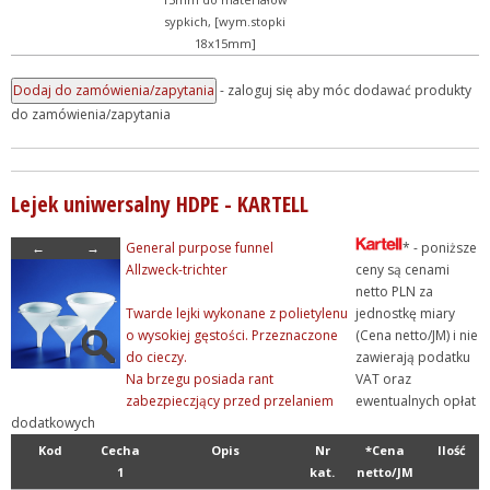
sypkich, [wym.stopki
18x15mm]
- zaloguj się aby móc dodawać produkty
do zamówienia/zapytania
Lejek uniwersalny HDPE - KARTELL
←
→
General purpose funnel
* - poniższe
Allzweck-trichter
ceny są cenami
netto PLN za
Twarde lejki wykonane z polietylenu
jednostkę miary
o wysokiej gęstości. Przeznaczone
(Cena netto/JM) i nie
do cieczy.
zawierają podatku
Na brzegu posiada rant
VAT oraz
zabezpieczjący przed przelaniem
ewentualnych opłat
dodatkowych
Kod
Cecha
Opis
Nr
*Cena
Ilość
1
kat.
netto/JM