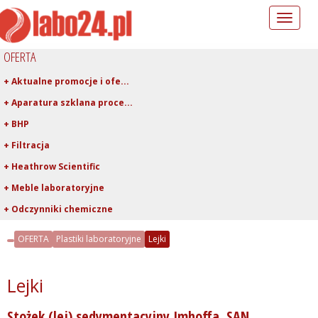
Toggle
navigation
OFERTA
+ Aktualne promocje i ofe...
+ Aparatura szklana proce...
+ BHP
+ Filtracja
+ Heathrow Scientific
+ Meble laboratoryjne
+ Odczynniki chemiczne
+ Pipetowanie i dawkowani...
OFERTA
Plastiki laboratoryjne
Lejki
- Plastiki laboratoryjne
+ Asortyment z PTFE, FEP,...
Lejki
+ Butle, butelki, tryskaw...
Stożek (lej) sedymentacyjny Imhoffa, SAN
- Lejki