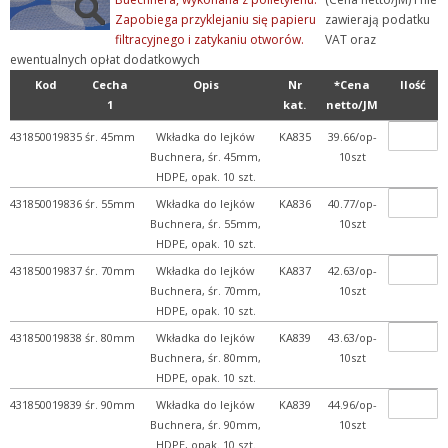
Zapobiega przyklejaniu się papieru
zawierają podatku
filtracyjnego i zatykaniu otworów.
VAT oraz
ewentualnych opłat dodatkowych
Kod
Cecha
Opis
Nr
*Cena
Ilość
1
kat.
netto/JM
431850019835
śr. 45mm
Wkładka do lejków
KA835
39.66/op-
Buchnera, śr. 45mm,
10szt
HDPE, opak. 10 szt.
431850019836
śr. 55mm
Wkładka do lejków
KA836
40.77/op-
Buchnera, śr. 55mm,
10szt
HDPE, opak. 10 szt.
431850019837
śr. 70mm
Wkładka do lejków
KA837
42.63/op-
Buchnera, śr. 70mm,
10szt
HDPE, opak. 10 szt.
431850019838
śr. 80mm
Wkładka do lejków
KA839
43.63/op-
Buchnera, śr. 80mm,
10szt
HDPE, opak. 10 szt.
431850019839
śr. 90mm
Wkładka do lejków
KA839
44.96/op-
Buchnera, śr. 90mm,
10szt
HDPE, opak. 10 szt.