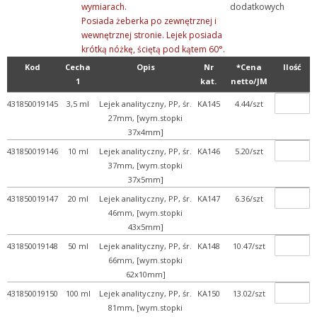
wymiarach.
dodatkowych
Posiada żeberka po zewnętrznej i
wewnętrznej stronie. Lejek posiada
krótką nóżkę, ściętą pod kątem 60°.
Kod
Cecha
Opis
Nr
*Cena
Ilość
1
kat.
netto/JM
431850019145
3,5 ml
Lejek analityczny, PP, śr.
KA145
4.44/szt
27mm, [wym.stopki
37x4mm]
431850019146
10 ml
Lejek analityczny, PP, śr.
KA146
5.20/szt
37mm, [wym.stopki
37x5mm]
431850019147
20 ml
Lejek analityczny, PP, śr.
KA147
6.36/szt
46mm, [wym.stopki
43x5mm]
431850019148
50 ml
Lejek analityczny, PP, śr.
KA148
10.47/szt
66mm, [wym.stopki
62x10mm]
431850019150
100 ml
Lejek analityczny, PP, śr.
KA150
13.02/szt
81mm, [wym.stopki