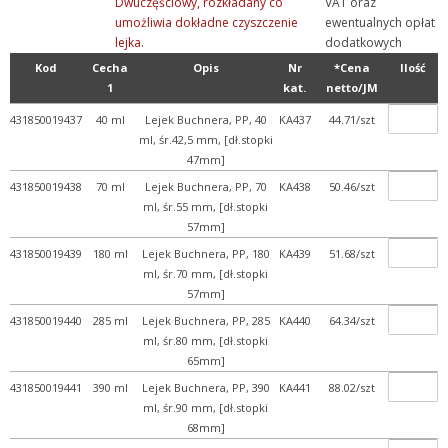
Dwuczęściowy, rozkładany co
VAT oraz
umożliwia dokładne czyszczenie
ewentualnych opłat
lejka.
dodatkowych
Kod
Cecha
Opis
Nr
*Cena
Ilość
1
kat.
netto/JM
431850019437
40 ml
Lejek Buchnera, PP, 40
KA437
44.71/szt
ml, śr.42,5 mm, [dł.stopki
47mm]
431850019438
70 ml
Lejek Buchnera, PP, 70
KA438
50.46/szt
ml, śr.55 mm, [dł.stopki
57mm]
431850019439
180 ml
Lejek Buchnera, PP, 180
KA439
51.68/szt
ml, śr.70 mm, [dł.stopki
57mm]
431850019440
285 ml
Lejek Buchnera, PP, 285
KA440
64.34/szt
ml, śr.80 mm, [dł.stopki
65mm]
431850019441
390 ml
Lejek Buchnera, PP, 390
KA441
88.02/szt
ml, śr.90 mm, [dł.stopki
68mm]