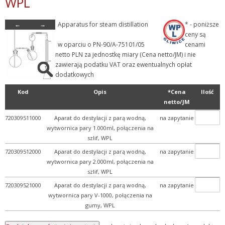
WPL
- Szkło laboratoryjne
←
→
Apparatus for steam distillation
* - poniższe
- Aparaty szklane laborat...
ceny są
+ Ap. do ozn. alkoholu
w oparciu o PN-90/A-75101/05
cenami
netto PLN za jednostkę miary (Cena netto/JM) i nie
+ Ap. do ozn. formaldehyd...
zawierają podatku VAT oraz ewentualnych opłat
+ Ap. do ozn. kwasowości...
dodatkowych
+ Ap. do ozn. kwasu sorbo...
Kod
Opis
*Cena
Ilość
netto/JM
+ Ap. do ozn. powłok cyn...
720309511000
Aparat do destylacji z parą wodną,
na zapytanie
+ Ap. do ozn. zawartości...
wytwornica pary 1.000ml, połączenia na
+ Ap. do oznaczania arsen...
szlif, WPL
+ Ap. do oznaczania azotu
720309512000
Aparat do destylacji z parą wodną,
na zapytanie
wytwornica pary 2.000ml, połączenia na
+ Ap. do oznaczania CO2
szlif, WPL
+ Ap. do oznaczania cyjan...
720309521000
Aparat do destylacji z parą wodną,
na zapytanie
+ Ap. do oznaczania fenol...
wytwornica pary V-1000, połączenia na
gumy, WPL
+ Ap. do oznaczania olejk...
+ Ap. do oznaczania siark...