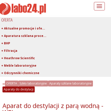
Toggle
navigation
OFERTA
+ Aktualne promocje i ofe...
+ Aparatura szklana proce...
+ BHP
+ Filtracja
+ Heathrow Scientific
+ Meble laboratoryjne
+ Odczynniki chemiczne
+ Pipetowanie i dawkowani...
OFERTA
Szkło laboratoryjne
Aparaty szklane laboratoryjne
+ Plastiki laboratoryjne
Aparaty do destylacji
+ Porcelana laboratoryjna
+ Rury, pręty, kapilary ...
Aparat do destylacji z parą wodną -
+ Szkło kwarcowe