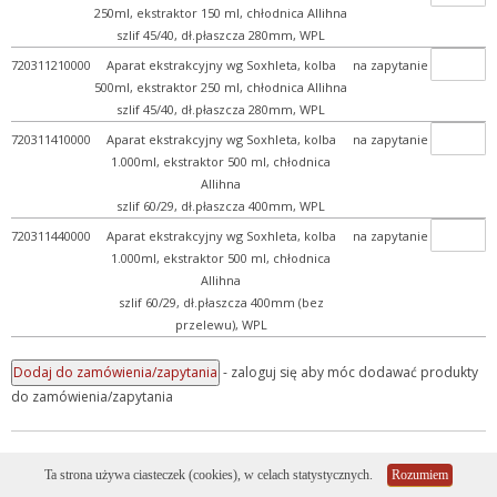
250ml, ekstraktor 150 ml, chłodnica Allihna
+ Ap. do oznaczania tlenu
szlif 45/40, dł.płaszcza 280mm, WPL
+ Aparaty do destylacji
720311210000
Aparat ekstrakcyjny wg Soxhleta, kolba
na zapytanie
500ml, ekstraktor 250 ml, chłodnica Allihna
- Aparaty ekstrakcyjne
szlif 45/40, dł.płaszcza 280mm, WPL
+ Aparaty Orsata
720311410000
Aparat ekstrakcyjny wg Soxhleta, kolba
na zapytanie
1.000ml, ekstraktor 500 ml, chłodnica
+ Aparaty różne
Allihna
+ Mineralizatory
szlif 60/29, dł.płaszcza 400mm, WPL
+ Separatory
720311440000
Aparat ekstrakcyjny wg Soxhleta, kolba
na zapytanie
1.000ml, ekstraktor 500 ml, chłodnica
+ Butle i butelki szklane
Allihna
+ Chłodnice i kolumny
szlif 60/29, dł.płaszcza 400mm (bez
przelewu), WPL
+ Detergenty
+ Eksykatory i dzwony szk...
- zaloguj się aby móc dodawać produkty
do zamówienia/zapytania
+ Fiolki szklane (wialki)
+ Kolby
+ Krystalizatory, parowni...
Copyright 2026
Megan s.c.
Wszelkie prawa zastrzeżone.
Ta strona używa ciasteczek (cookies), w celach statystycznych.
Rozumiem