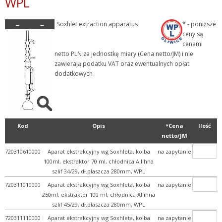
WPL
- Szkło laboratoryjne
←
→
Soxhlet extraction apparatus
* - poniższe
- Aparaty szklane laborat...
ceny są
+ Ap. do ozn. alkoholu
cenami
netto PLN za jednostkę miary (Cena netto/JM) i nie
+ Ap. do ozn. formaldehyd...
zawierają podatku VAT oraz ewentualnych opłat
+ Ap. do ozn. kwasowości...
dodatkowych
+ Ap. do ozn. kwasu sorbo...
+ Ap. do ozn. powłok cyn...
+ Ap. do ozn. zawartości...
Kod
Opis
*Cena
Ilość
+ Ap. do oznaczania arsen...
netto/JM
+ Ap. do oznaczania azotu
720310610000
Aparat ekstrakcyjny wg Soxhleta, kolba
na zapytanie
100ml, ekstraktor 70 ml, chłodnica Allihna
+ Ap. do oznaczania CO2
szlif 34/29, dł.płaszcza 280mm, WPL
+ Ap. do oznaczania cyjan...
720311010000
Aparat ekstrakcyjny wg Soxhleta, kolba
na zapytanie
+ Ap. do oznaczania fenol...
250ml, ekstraktor 100 ml, chłodnica Allihna
szlif 45/29, dł.płaszcza 280mm, WPL
+ Ap. do oznaczania olejk...
720311110000
Aparat ekstrakcyjny wg Soxhleta, kolba
na zapytanie
+ Ap. do oznaczania siark...