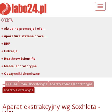
Toggle
navigation
OFERTA
+ Aktualne promocje i ofe...
+ Aparatura szklana proce...
+ BHP
+ Filtracja
+ Heathrow Scientific
+ Meble laboratoryjne
+ Odczynniki chemiczne
+ Pipetowanie i dawkowani...
OFERTA
Szkło laboratoryjne
Aparaty szklane laboratoryjne
+ Plastiki laboratoryjne
Aparaty ekstrakcyjne
+ Porcelana laboratoryjna
+ Rury, pręty, kapilary ...
Aparat ekstrakcyjny wg Soxhleta -
+ Szkło kwarcowe