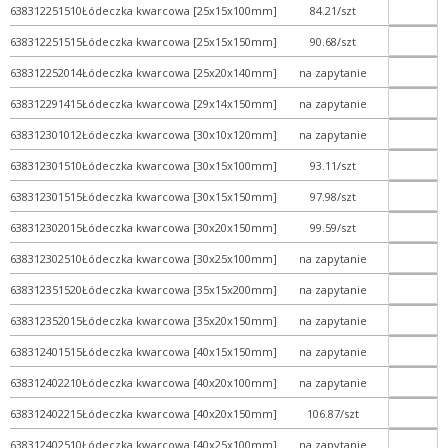
+ Zlewki kwarcowe
638312251510
Łódeczka kwarcowa [25x15x100mm]
84.21/szt
+ Szkło miarowe
638312251515
Łódeczka kwarcowa [25x15x150mm]
90.68/szt
+ WPL
638312252014
Łódeczka kwarcowa [25x20x140mm]
na zapytanie
+ Wyroby ze spiekiem
638312291415
Łódeczka kwarcowa [29x14x150mm]
na zapytanie
+ Wyroby ze szlifami
638312301012
Łódeczka kwarcowa [30x10x120mm]
na zapytanie
+ Zlewki
638312301510
Łódeczka kwarcowa [30x15x100mm]
93.11/szt
+ Termometry / Areometry
638312301515
Łódeczka kwarcowa [30x15x150mm]
97.98/szt
+ Urządzenia laboratoryj...
638312302015
Łódeczka kwarcowa [30x20x150mm]
99.59/szt
+ WPL - produkcja
638312302510
Łódeczka kwarcowa [30x25x100mm]
na zapytanie
+ Wyroby metalowe
638312351520
Łódeczka kwarcowa [35x15x200mm]
na zapytanie
+ Wyroby z gumy, drewna, ...
638312352015
Łódeczka kwarcowa [35x20x150mm]
na zapytanie
+ Z przymrużeniem oka
638312401515
Łódeczka kwarcowa [40x15x150mm]
na zapytanie
638312402210
Łódeczka kwarcowa [40x20x100mm]
na zapytanie
638312402215
Łódeczka kwarcowa [40x20x150mm]
106.87/szt
638312402510
Łódeczka kwarcowa [40x25x100mm]
na zapytanie