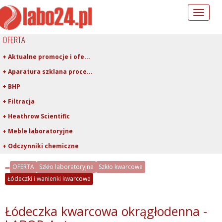
Toggle
navigation
OFERTA
+ Aktualne promocje i ofe...
+ Aparatura szklana proce...
+ BHP
+ Filtracja
+ Heathrow Scientific
+ Meble laboratoryjne
+ Odczynniki chemiczne
+ Pipetowanie i dawkowani...
OFERTA
Szkło laboratoryjne
Szkło kwarcowe
+ Plastiki laboratoryjne
Łódeczki i wanienki kwarcowe
+ Porcelana laboratoryjna
+ Rury, pręty, kapilary ...
Łódeczka kwarcowa okrągłodenna -
+ Szkło kwarcowe