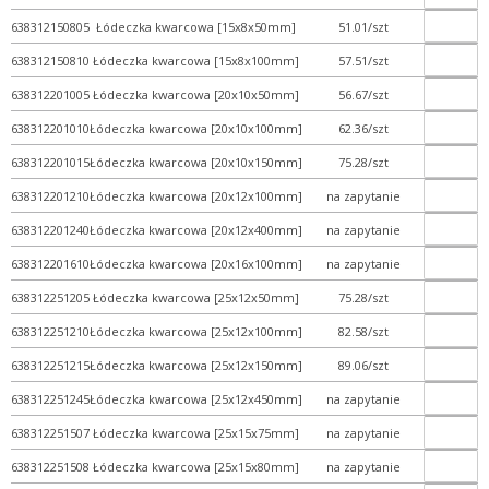
638312150805
Łódeczka kwarcowa [15x8x50mm]
51.01/szt
+ Probówki szklane
638312150810
Łódeczka kwarcowa [15x8x100mm]
57.51/szt
+ Rozdzielacze i wkraplac...
638312201005
Łódeczka kwarcowa [20x10x50mm]
56.67/szt
+ Rury, pręty, kapilary ...
638312201010
Łódeczka kwarcowa [20x10x100mm]
62.36/szt
+ Szkiełka mikroskopowe
- Szkło kwarcowe
638312201015
Łódeczka kwarcowa [20x10x150mm]
75.28/szt
+ Kolby kwarcowe
638312201210
Łódeczka kwarcowa [20x12x100mm]
na zapytanie
+ Krystalizatory kwarcowe
638312201240
Łódeczka kwarcowa [20x12x400mm]
na zapytanie
+ Lejki kwarcowe i szalki
638312201610
Łódeczka kwarcowa [20x16x100mm]
na zapytanie
- Łódeczki i wanienki k...
638312251205
Łódeczka kwarcowa [25x12x50mm]
75.28/szt
+ Parownice kwarcowe
638312251210
Łódeczka kwarcowa [25x12x100mm]
82.58/szt
+ Probówki kwarcowe
638312251215
Łódeczka kwarcowa [25x12x150mm]
89.06/szt
+ Rury kwarcowe
638312251245
Łódeczka kwarcowa [25x12x450mm]
na zapytanie
+ Szkiełka zegarkowe kwa...
638312251507
Łódeczka kwarcowa [25x15x75mm]
na zapytanie
+ Tygle i pokrywy kwarcow...
638312251508
Łódeczka kwarcowa [25x15x80mm]
na zapytanie