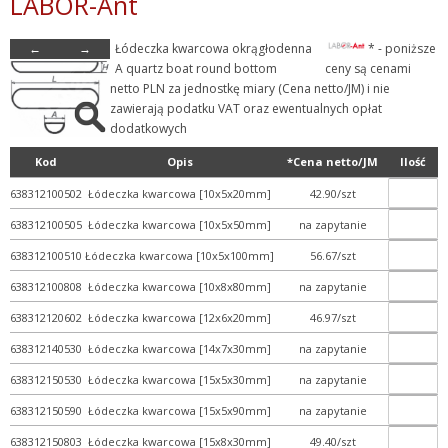
LABOR-Ant
- Szkło laboratoryjne
←
→
Łódeczka kwarcowa okrągłodenna
* - poniższe
+ Aparaty szklane laborat...
A quartz boat round bottom
ceny są cenami
+ Butle i butelki szklane
netto PLN za jednostkę miary (Cena netto/JM) i nie
zawierają podatku VAT oraz ewentualnych opłat
+ Chłodnice i kolumny
dodatkowych
+ Detergenty
Kod
Opis
*Cena netto/JM
Ilość
+ Eksykatory i dzwony szk...
638312100502
Łódeczka kwarcowa [10x5x20mm]
42.90/szt
+ Fiolki szklane (wialki)
638312100505
Łódeczka kwarcowa [10x5x50mm]
na zapytanie
+ Kolby
638312100510
Łódeczka kwarcowa [10x5x100mm]
56.67/szt
+ Krystalizatory, parowni...
638312100808
Łódeczka kwarcowa [10x8x80mm]
na zapytanie
+ Lejki szklane
638312120602
Łódeczka kwarcowa [12x6x20mm]
46.97/szt
+ Naczynia do mikrobiolog...
638312140530
Łódeczka kwarcowa [14x7x30mm]
na zapytanie
+ Naczynka wagowe i pojem...
638312150530
Łódeczka kwarcowa [15x5x30mm]
na zapytanie
+ Płuczki bez spiekanego...
638312150590
Łódeczka kwarcowa [15x5x90mm]
na zapytanie
+ Pozostałe szkło labor...
638312150803
Łódeczka kwarcowa [15x8x30mm]
49.40/szt
+ Półfabrykaty szklane