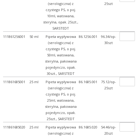
(serologiczna) z
25szt
czystego PS, o poj.
10ml, watowana,
sterylna, opak. 25szt.,
SARSTEDT
111861256001
50 ml
Pipeta wypływowa
86.1256.001
96.34/op-
(serologiczna) z
30szt
czystego PS, o poj.
50ml, watowana,
sterylna, pakowana
pojedynczo, opak.
30szt., SARSTEDT
111861685001
25 ml
Pipeta wypływowa
86.1685.001
75.12/op-
(serologiczna) z
25szt
czystego PS, o poj.
25ml, watowana,
sterylna, pakowana
pojedynczo, opak.
25szt., SARSTEDT
111861685020
25 ml
Pipeta wypływowa
86.1685.020
54.46/op-
(serologiczna) z
20szt