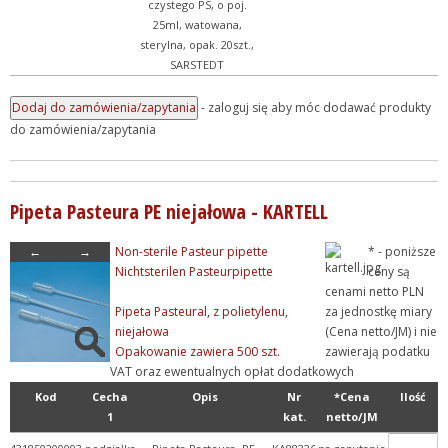
czystego PS, o poj.
25ml, watowana,
sterylna, opak. 20szt.,
SARSTEDT
- zaloguj się aby móc dodawać produkty
do zamówienia/zapytania
Pipeta Pasteura PE niejałowa - KARTELL
←
→
Non-sterile Pasteur pipette
* - poniższe
Nichtsterilen Pasteurpipette
ceny są
cenami netto PLN
Pipeta Pasteural, z polietylenu,
za jednostkę miary
niejałowa
(Cena netto/JM) i nie
Opakowanie zawiera 500 szt.
zawierają podatku
VAT oraz ewentualnych opłat dodatkowych
Kod
Cecha
Opis
Nr
*Cena
Ilość
1
kat.
netto/JM