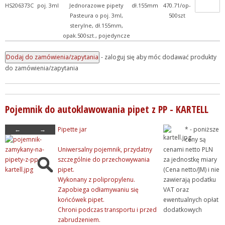
HS206373C
poj. 3ml
Jednorazowe pipety
dł.155mm
470.71/op-
Pasteura o poj. 3ml,
500szt
sterylne, dł.155mm,
opak.500szt., pojedyncze
- zaloguj się aby móc dodawać produkty
do zamówienia/zapytania
Pojemnik do autoklawowania pipet z PP - KARTELL
←
→
Pipette jar
* - poniższe
ceny są
Uniwersalny pojemnik, przydatny
cenami netto PLN
szczególnie do przechowywania
za jednostkę miary
pipet.
(Cena netto/JM) i nie
Wykonany z polipropylenu.
zawierają podatku
Zapobiega odłamywaniu się
VAT oraz
końcówek pipet.
ewentualnych opłat
Chroni podczas transportu i przed
dodatkowych
zabrudzeniem.