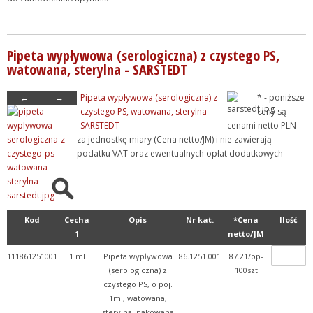
Pipeta wypływowa (serologiczna) z czystego PS,
watowana, sterylna - SARSTEDT
←
→
Pipeta wypływowa (serologiczna) z
* - poniższe
czystego PS, watowana, sterylna -
ceny są
SARSTEDT
cenami netto PLN
za jednostkę miary (Cena netto/JM) i nie zawierają
podatku VAT oraz ewentualnych opłat dodatkowych
Kod
Cecha
Opis
Nr kat.
*Cena
Ilość
1
netto/JM
111861251001
1 ml
Pipeta wypływowa
86.1251.001
87.21/op-
(serologiczna) z
100szt
czystego PS, o poj.
1ml, watowana,
sterylna, pakowana