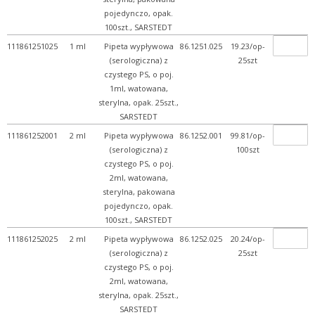
pojedynczo, opak.
100szt., SARSTEDT
111861251025
1 ml
Pipeta wypływowa
86.1251.025
19.23/op-
(serologiczna) z
25szt
czystego PS, o poj.
1ml, watowana,
sterylna, opak. 25szt.,
SARSTEDT
111861252001
2 ml
Pipeta wypływowa
86.1252.001
99.81/op-
(serologiczna) z
100szt
czystego PS, o poj.
2ml, watowana,
sterylna, pakowana
pojedynczo, opak.
100szt., SARSTEDT
111861252025
2 ml
Pipeta wypływowa
86.1252.025
20.24/op-
(serologiczna) z
25szt
czystego PS, o poj.
2ml, watowana,
sterylna, opak. 25szt.,
SARSTEDT