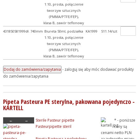
1:10, prosta, połączenie
+ Szkło laboratoryjne
tworzyw sztucznych
(PMMA/PTFE/FEP),
+ Termometry / Areometry
klasa B, zawór teflonowy
+ Urządzenia laboratoryj...
431850581999
dł. 740mm
Biureta 50ml, podziałka
KA1999
511.14/szt
+ WPL - produkcja
1:10, prosta, połączenie
tworzyw sztucznych
+ Wyroby metalowe
(PMMA/PTFE/FEP),
+ Wyroby z gumy, drewna, ...
klasa B, zawór teflonowy
+ Z przymrużeniem oka
- zaloguj się aby móc dodawać produkty
do zamówienia/zapytania
Pipeta Pasteura PE sterylna, pakowana pojedynczo -
KARTELL
←
→
Sterile Pasteur pipette
* - poniższe
Pasteurpipette steril
ceny są
cenami netto PLN
Pipeta Pasteura z polietylenu,
za jednostkę miary