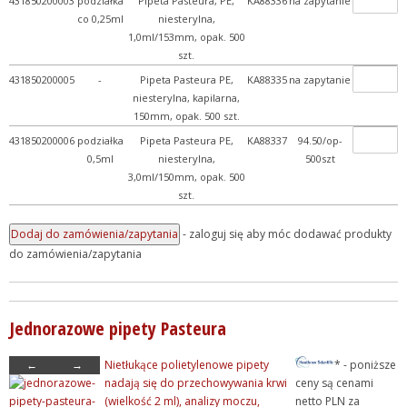
431850200003
podziałka
Pipeta Pasteura, PE,
KA88336
na zapytanie
co 0,25ml
niesterylna,
1,0ml/153mm, opak. 500
szt.
431850200005
-
Pipeta Pasteura PE,
KA88335
na zapytanie
niesterylna, kapilarna,
150mm, opak. 500 szt.
431850200006
podziałka
Pipeta Pasteura PE,
KA88337
94.50/op-
0,5ml
niesterylna,
500szt
3,0ml/150mm, opak. 500
szt.
- zaloguj się aby móc dodawać produkty
do zamówienia/zapytania
Jednorazowe pipety Pasteura
←
→
Nietłukące polietylenowe pipety
* - poniższe
nadają się do przechowywania krwi
ceny są cenami
(wielkość 2 ml), analizy moczu,
netto PLN za