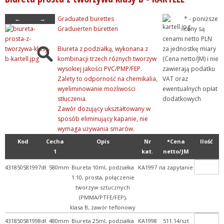
+ Life Science
←
→
Graduated burettes
* - poniższe
+ Mikroskopia
Graduierten büretten
ceny są
cenami netto PLN
- Naczynia miarowe
Biureta z podziałką, wykonana z
za jednostkę miary
+ Cylindry miarowe
kombinacji trzech różnych tworzyw
(Cena netto/JM) i nie
wysokiej jakości PVC/PMP/FEP.
zawierają podatku
+ Kolby miarowe
Zalety to odporność na chemikalia,
VAT oraz
- Pipety i biurety
wyeliminowanie możliwości
ewentualnych opłat
stłuczenia.
dodatkowych
+ Zlewki i naczynia ze sk...
Zawór dozujący ukształtowany w
+ Pobieranie próbek
sposób eliminujący kapanie, nie
wymaga używania smarów.
+ Pojemniki, naczynia, ku...
Kod
Cecha
Opis
Nr
*Cena
Ilość
+ Pozostałe produkty
1
kat.
netto/JM
+ Probówki
431850581997
dł. 580mm
Biureta 10ml, podziałka
KA1997
na zapytanie
1:10, prosta, połączenie
+ Statywy, pudełka i sto...
tworzyw sztucznych
+ Porcelana laboratoryjna
(PMMA/PTFE/FEP),
klasa B, zawór teflonowy
+ Rury, pręty, kapilary ...
431850581998
dł. 480mm
Biureta 25ml, podziałka
KA1998
511.14/szt
+ Szkło kwarcowe