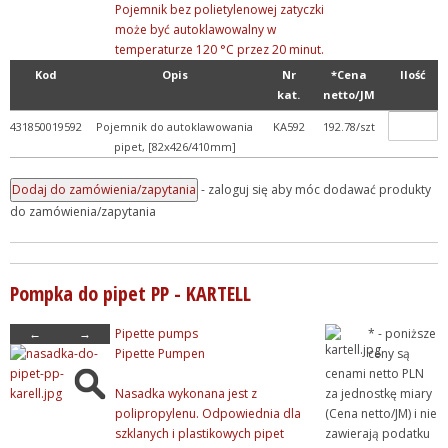
Pojemnik bez polietylenowej zatyczki
może być autoklawowalny w
temperaturze 120 °C przez 20 minut.
Kod
Opis
Nr
*Cena
Ilość
kat.
netto/JM
431850019592
Pojemnik do autoklawowania
KA592
192.78/szt
pipet, [82x426/410mm]
- zaloguj się aby móc dodawać produkty
do zamówienia/zapytania
Pompka do pipet PP - KARTELL
←
→
Pipette pumps
* - poniższe
Pipette Pumpen
ceny są
cenami netto PLN
Nasadka wykonana jest z
za jednostkę miary
polipropylenu. Odpowiednia dla
(Cena netto/JM) i nie
szklanych i plastikowych pipet
zawierają podatku