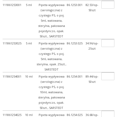
111861253001
5 ml
Pipeta wypływowa
86.1253.001
82.53/op-
(serologiczna) z
50szt
czystego PS, o poj.
5ml, watowana,
sterylna, pakowana
pojedynczo, opak.
50szt., SARSTEDT
111861253025
5 ml
Pipeta wypływowa
86.1253.025
34.96/op-
(serologiczna) z
25szt
czystego PS, o poj.
5ml, watowana,
sterylna, opak. 25szt.,
SARSTEDT
111861254001
10 ml
Pipeta wypływowa
86.1254.001
89.44/op-
(serologiczna) z
50szt
czystego PS, o poj.
10ml, watowana,
sterylna, pakowana
pojedynczo, opak.
50szt., SARSTEDT
111861254025
10 ml
Pipeta wypływowa
86.1254.025
36.68/op-