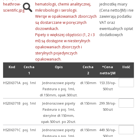
hematologii, chemii analitycznej,
jednostkę miary
mikrobiologii i serologii.
(Cena netto/JM) i nie
Wersje w opakowaniach zbiorczych
zawierają podatku
są dostarczane w poręcznych
VAT oraz
dozownikach.
ewentualnych opłat
Pipety o większej objętości (1, 2 i 3
dodatkowych
ml) są dostępne w niesterylnych
opakowaniach zbiorczych i
sterylnych pojedynczych
opakowaniach.
Kod
Cecha
Opis
Cecha
*Cena
Ilość
1
2
netto/JM
HS206371A
poj. 1ml
Jednorazowe pipety
dł.150mm
153.33/op-
Pasteura o poj. 1ml,
500szt
dł.150mm, opak.500szt.
HS206371B
poj. 1ml
Jednorazowe pipety
dł.150mm
299.59/op-
Pasteura o poj. 1ml,
500szt
sterylne dł.150mm,
opak.500szt. po 20szt.
HS206371C
poj. 1ml
Jednorazowe pipety
dł.150mm
449.50/op-
Pasteura o poj. 1ml,
500szt