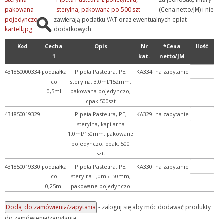
sterylna, pakowana po 500 szt
(Cena netto/JM) i nie
zawierają podatku VAT oraz ewentualnych opłat
dodatkowych
Kod
Cecha
Opis
Nr
*Cena
Ilość
1
kat.
netto/JM
431850000334
podziałka
Pipeta Pasteura, PE,
KA334
na zapytanie
co
sterylna, 3,0ml/152mm,
0,5ml
pakowana pojedynczo,
opak.500szt
431850019329
-
Pipeta Pasteura, PE,
KA329
na zapytanie
sterylna, kapilarna
1,0ml/150mm, pakowane
pojedynczo, opak. 500
szt.
431850019330
podziałka
Pipeta Pasteura, PE,
KA330
na zapytanie
co
sterylna 1,0ml/150mm,
0,25ml
pakowane pojedynczo
- zaloguj się aby móc dodawać produkty
do zamówienia/zapytania