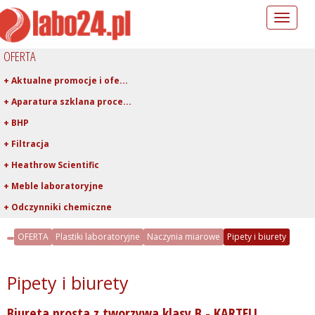
Toggle
navigation
OFERTA
+ Aktualne promocje i ofe...
+ Aparatura szklana proce...
+ BHP
+ Filtracja
+ Heathrow Scientific
+ Meble laboratoryjne
+ Odczynniki chemiczne
+ Pipetowanie i dawkowani...
OFERTA
Plastiki laboratoryjne
Naczynia miarowe
Pipety i biurety
- Plastiki laboratoryjne
+ Asortyment z PTFE, FEP,...
Pipety i biurety
+ Butle, butelki, tryskaw...
Biureta prosta z tworzywa klasy B - KARTELL
+ Lejki