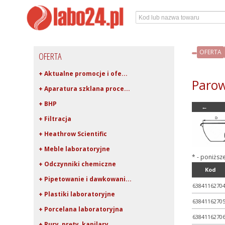
OFERTA
OFERTA
+ Aktualne promocje i ofe...
Parow
+ Aparatura szklana proce...
+ BHP
←
+ Filtracja
+ Heathrow Scientific
+ Meble laboratoryjne
* - poniższ
+ Odczynniki chemiczne
Kod
+ Pipetowanie i dawkowani...
6384116270
+ Plastiki laboratoryjne
6384116270
+ Porcelana laboratoryjna
6384116270
+ Rury, pręty, kapilary ...