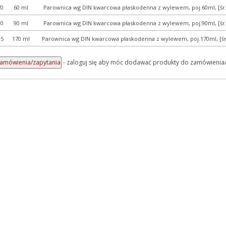
70
60 ml
Parownica wg DIN kwarcowa płaskodenna z wylewem, poj.60ml, [
80
90 ml
Parownica wg DIN kwarcowa płaskodenna z wylewem, poj.90ml, [
95
170 ml
Parownica wg DIN kwarcowa płaskodenna z wylewem, poj.170ml, [
- zaloguj się aby móc dodawać produkty do zamówienia