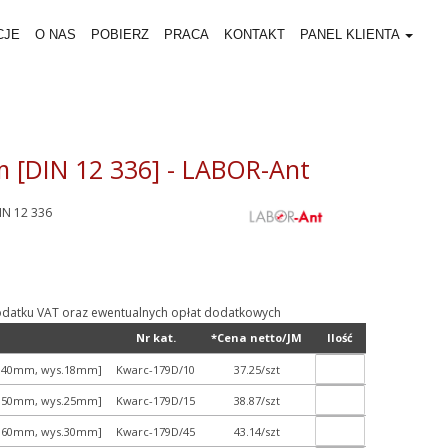
CJE
O NAS
POBIERZ
PRACA
KONTAKT
PANEL KLIENTA
 [DIN 12 336] - LABOR-Ant
DIN 12 336
ą podatku VAT oraz ewentualnych opłat dodatkowych
Nr kat.
*Cena netto/JM
Ilość
śr.40mm, wys.18mm]
Kwarc-179D/10
37.25/szt
śr.50mm, wys.25mm]
Kwarc-179D/15
38.87/szt
śr.60mm, wys.30mm]
Kwarc-179D/45
43.14/szt