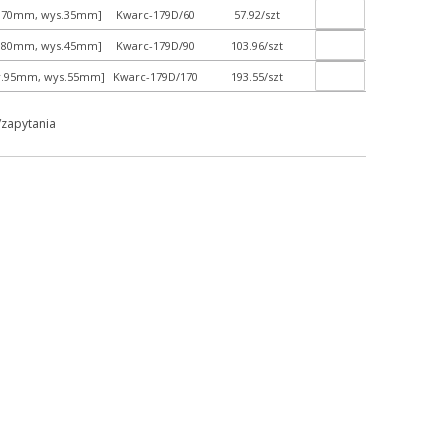
śr.70mm, wys.35mm]
Kwarc-179D/60
57.92/szt
śr.80mm, wys.45mm]
Kwarc-179D/90
103.96/szt
śr.95mm, wys.55mm]
Kwarc-179D/170
193.55/szt
/zapytania