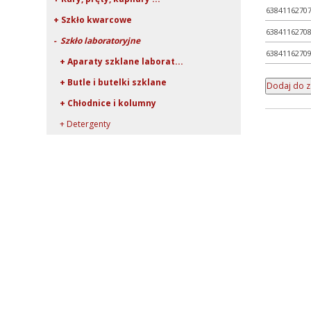
6384116270
+ Szkło kwarcowe
6384116270
- Szkło laboratoryjne
6384116270
+ Aparaty szklane laborat...
+ Butle i butelki szklane
+ Chłodnice i kolumny
+ Detergenty
+ Eksykatory i dzwony szk...
+ Fiolki szklane (wialki)
+ Kolby
+ Krystalizatory, parowni...
+ Lejki szklane
+ Naczynia do mikrobiolog...
+ Naczynka wagowe i pojem...
+ Płuczki bez spiekanego...