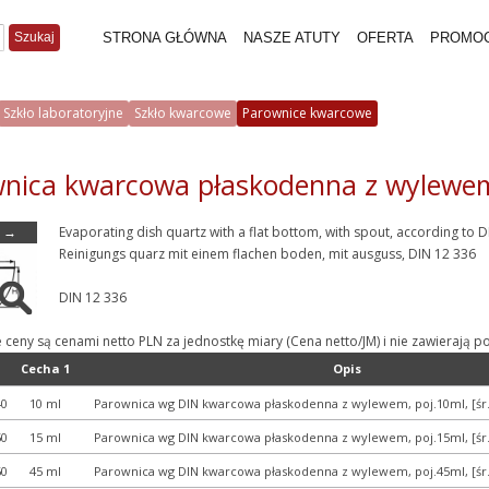
Szukaj
STRONA GŁÓWNA
NASZE ATUTY
OFERTA
PROMO
Szkło laboratoryjne
Szkło kwarcowe
Parownice kwarcowe
nica kwarcowa płaskodenna z wylewem
→
Evaporating dish quartz with a flat bottom, with spout, according to 
Reinigungs quarz mit einem flachen boden, mit ausguss, DIN 12 336
DIN 12 336
e ceny są cenami netto PLN za jednostkę miary (Cena netto/JM) i nie zawieraj
Cecha 1
Opis
40
10 ml
Parownica wg DIN kwarcowa płaskodenna z wylewem, poj.10ml, [
50
15 ml
Parownica wg DIN kwarcowa płaskodenna z wylewem, poj.15ml, [
60
45 ml
Parownica wg DIN kwarcowa płaskodenna z wylewem, poj.45ml, [