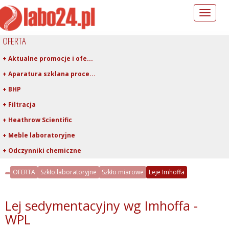
Toggle
navigation
OFERTA
+ Aktualne promocje i ofe...
+ Aparatura szklana proce...
+ BHP
+ Filtracja
+ Heathrow Scientific
+ Meble laboratoryjne
+ Odczynniki chemiczne
+ Pipetowanie i dawkowani...
OFERTA
Szkło laboratoryjne
Szkło miarowe
Leje Imhoffa
+ Plastiki laboratoryjne
+ Porcelana laboratoryjna
Lej sedymentacyjny wg Imhoffa -
+ Rury, pręty, kapilary ...
WPL
+ Szkło kwarcowe