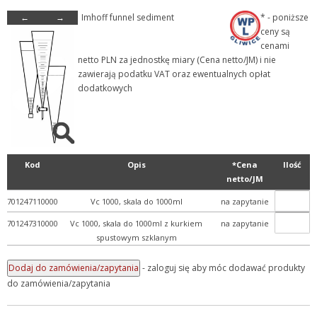
←
→
Imhoff funnel sediment
* - poniższe
- Szkło laboratoryjne
ceny są
+ Aparaty szklane laborat...
cenami
netto PLN za jednostkę miary (Cena netto/JM) i nie
+ Butle i butelki szklane
zawierają podatku VAT oraz ewentualnych opłat
+ Chłodnice i kolumny
dodatkowych
+ Detergenty
+ Eksykatory i dzwony szk...
+ Fiolki szklane (wialki)
Kod
Opis
*Cena
Ilość
+ Kolby
netto/JM
+ Krystalizatory, parowni...
701247110000
Vc 1000, skala do 1000ml
na zapytanie
+ Lejki szklane
701247310000
Vc 1000, skala do 1000ml z kurkiem
na zapytanie
+ Naczynia do mikrobiolog...
spustowym szklanym
+ Naczynka wagowe i pojem...
- zaloguj się aby móc dodawać produkty
+ Płuczki bez spiekanego...
do zamówienia/zapytania
+ Pozostałe szkło labor...
+ Półfabrykaty szklane