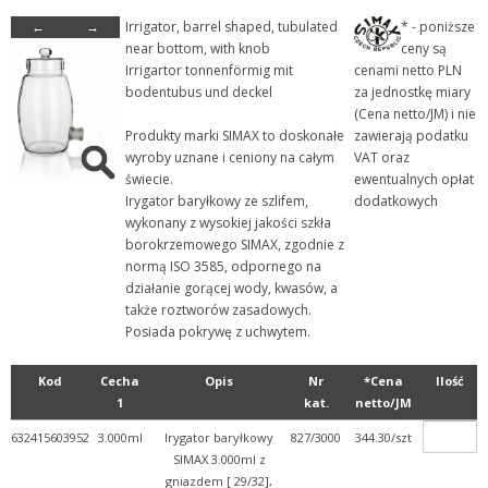
←
→
Irrigator, barrel shaped, tubulated
* - poniższe
- Szkło laboratoryjne
near bottom, with knob
ceny są
+ Aparaty szklane laborat...
Irrigartor tonnenförmig mit
cenami netto PLN
bodentubus und deckel
za jednostkę miary
- Butle i butelki szklane
(Cena netto/JM) i nie
+ Butelki BZT i Winklera
Produkty marki SIMAX to doskonałe
zawierają podatku
wyroby uznane i ceniony na całym
VAT oraz
+ Butelki z gwintem
świecie.
ewentualnych opłat
+ Butelki ze szlifem
Irygator baryłkowy ze szlifem,
dodatkowych
wykonany z wysokiej jakości szkła
+ Butle i butelki pozosta...
borokrzemowego SIMAX, zgodnie z
+ Butle Woulffa
normą ISO 3585, odpornego na
działanie gorącej wody, kwasów, a
- Butle z kranem
także roztworów zasadowych.
+ Kroplomierze
Posiada pokrywę z uchwytem.
+ Chłodnice i kolumny
Kod
Cecha
Opis
Nr
*Cena
Ilość
+ Detergenty
1
kat.
netto/JM
+ Eksykatory i dzwony szk...
632415603952
3.000ml
Irygator baryłkowy
827/3000
344.30/szt
+ Fiolki szklane (wialki)
SIMAX 3.000ml z
gniazdem [ 29/32],
+ Kolby