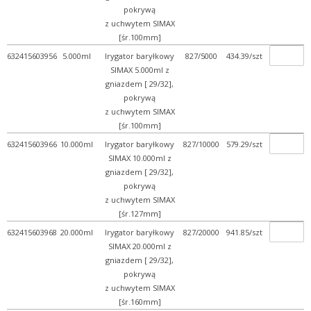
pokrywą
+ Krystalizatory, parowni...
z uchwytem SIMAX
[śr.100mm]
+ Lejki szklane
632415603956
5.000ml
Irygator baryłkowy
827/5000
434.39/szt
+ Naczynia do mikrobiolog...
SIMAX 5.000ml z
+ Naczynka wagowe i pojem...
gniazdem [ 29/32],
pokrywą
+ Płuczki bez spiekanego...
z uchwytem SIMAX
+ Pozostałe szkło labor...
[śr.100mm]
+ Półfabrykaty szklane
632415603966
10.000ml
Irygator baryłkowy
827/10000
579.29/szt
SIMAX 10.000ml z
+ Probówki szklane
gniazdem [ 29/32],
+ Rozdzielacze i wkraplac...
pokrywą
z uchwytem SIMAX
+ Rury, pręty, kapilary ...
[śr.127mm]
+ Szkiełka mikroskopowe
632415603968
20.000ml
Irygator baryłkowy
827/20000
941.85/szt
SIMAX 20.000ml z
+ Szkło kwarcowe
gniazdem [ 29/32],
+ Szkło miarowe
pokrywą
z uchwytem SIMAX
+ WPL
[śr.160mm]