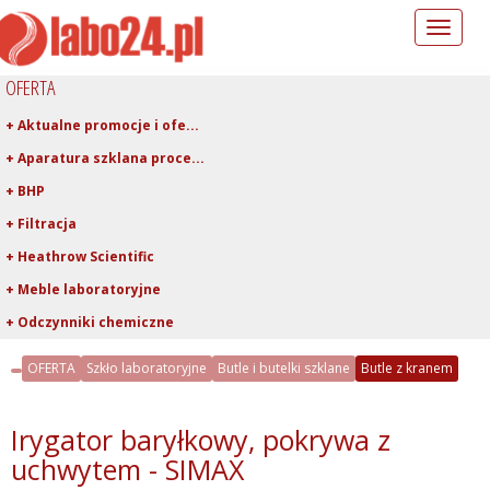
Toggle
navigation
OFERTA
+ Aktualne promocje i ofe...
+ Aparatura szklana proce...
+ BHP
+ Filtracja
+ Heathrow Scientific
+ Meble laboratoryjne
+ Odczynniki chemiczne
+ Pipetowanie i dawkowani...
OFERTA
Szkło laboratoryjne
Butle i butelki szklane
Butle z kranem
+ Plastiki laboratoryjne
+ Porcelana laboratoryjna
Irygator baryłkowy, pokrywa z
+ Rury, pręty, kapilary ...
uchwytem - SIMAX
+ Szkło kwarcowe