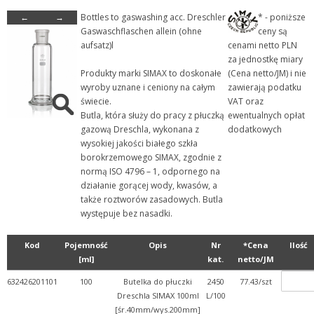
←
→
Bottles to gaswashing acc. Dreschler
* - poniższe
- Szkło laboratoryjne
Gaswaschflaschen allein (ohne
ceny są
+ Aparaty szklane laborat...
aufsatz)l
cenami netto PLN
za jednostkę miary
+ Butle i butelki szklane
Produkty marki SIMAX to doskonałe
(Cena netto/JM) i nie
+ Chłodnice i kolumny
wyroby uznane i ceniony na całym
zawierają podatku
świecie.
VAT oraz
+ Detergenty
Butla, która służy do pracy z płuczką
ewentualnych opłat
+ Eksykatory i dzwony szk...
gazową Dreschla, wykonana z
dodatkowych
wysokiej jakości białego szkła
+ Fiolki szklane (wialki)
borokrzemowego SIMAX, zgodnie z
+ Kolby
normą ISO 4796 – 1, odpornego na
działanie gorącej wody, kwasów, a
+ Krystalizatory, parowni...
także roztworów zasadowych. Butla
+ Lejki szklane
występuje bez nasadki.
+ Naczynia do mikrobiolog...
Kod
Pojemność
Opis
Nr
*Cena
Ilość
+ Naczynka wagowe i pojem...
[ml]
kat.
netto/JM
- Płuczki bez spiekanego...
632426201101
100
Butelka do płuczki
2450
77.43/szt
+ Pozostałe szkło labor...
Dreschla SIMAX 100ml
L/100
[śr.40mm/wys.200mm]
+ Półfabrykaty szklane