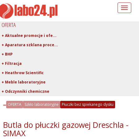
Toggle
navigation
OFERTA
+ Aktualne promocje i ofe...
+ Aparatura szklana proce...
+ BHP
+ Filtracja
+ Heathrow Scientific
+ Meble laboratoryjne
+ Odczynniki chemiczne
+ Pipetowanie i dawkowani...
OFERTA
Szkło laboratoryjne
Płuczki bez spiekanego dysku
+ Plastiki laboratoryjne
+ Porcelana laboratoryjna
Butla do płuczki gazowej Dreschla -
+ Rury, pręty, kapilary ...
SIMAX
+ Szkło kwarcowe