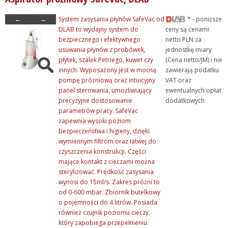
+ Szkło laboratoryjne
←
→
System zasysania płynów SafeVac od
* - poniższe
+ Termometry / Areometry
DLAB to wydajny system do
ceny są cenami
bezpiecznego i efektywnego
netto PLN za
- Urządzenia laboratoryj...
usuwania płynów z probówek,
jednostkę miary
+ Chłodzenie
płytek, szalek Petriego, kuwet czy
(Cena netto/JM) i nie
innych. Wyposażony jest w mocną
zawierają podatku
+ Destylacja
pompę próżniową oraz intuicyjny
VAT oraz
+ Eksykatory szafkowe
panel sterowania, umożliwiający
ewentualnych opłat
precyzyjne dostosowanie
dodatkowych
+ Grzanie
parametrów pracy. SafeVac
+ Mieszanie i wytrząsani...
zapewnia wysoki poziom
bezpieczeństwa i higieny, dzięki
+ Mikrobiologia i Life Sc...
wymiennym filtrom oraz łatwej do
+ Mikroskopy
czyszczenia konstrukcji. Części
mające kontakt z cieczami można
+ Myjki ultradźwiękowe
sterylizować. Prędkość zasysania
- Pompy
wynosi do 15ml/s. Zakres próżni to
od 0-600 mbar. Zbiornik butelkowy
- Aspiratory próżniowe
o pojemności do 4 litrów. Posiada
+ Pompy dozujące
również czujnik poziomu cieczy,
który zapobiega przepełnieniu
+ Pompy perystaltyczne