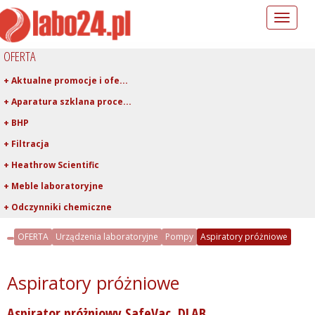
Toggle
navigation
OFERTA
+ Aktualne promocje i ofe...
+ Aparatura szklana proce...
+ BHP
+ Filtracja
+ Heathrow Scientific
+ Meble laboratoryjne
+ Odczynniki chemiczne
+ Pipetowanie i dawkowani...
OFERTA
Urządzenia laboratoryjne
Pompy
Aspiratory próżniowe
+ Plastiki laboratoryjne
+ Porcelana laboratoryjna
Aspiratory próżniowe
+ Rury, pręty, kapilary ...
Aspirator próżniowy SafeVac, DLAB
+ Szkło kwarcowe