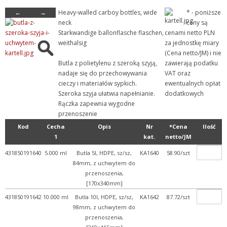
←
→
Heavy-walled carboy bottles, wide
* - poniższe
- Kanistry, butle
neck
ceny są
+ Kroplomierze, dozowniki
Starkwandige ballonflasche flaschen,
cenami netto PLN
weithalsig
za jednostkę miary
+ Spryskiwacze
(Cena netto/JM) i nie
+ Tryskawki
Butla z polietylenu z szeroką szyją,
zawierają podatku
nadaje się do przechowywania
VAT oraz
+ Lejki
cieczy i materiałów sypkich.
ewentualnych opłat
+ Life Science
Szeroka szyja ułatwia napełnianie.
dodatkowych
Rączka zapewnia wygodne
+ Mikroskopia
przenoszenie
+ Naczynia miarowe
Kod
Cecha
Opis
Nr
*Cena
Ilość
+ Pobieranie próbek
1
kat.
netto/JM
+ Pojemniki, naczynia, ku...
431850191640
5.000 ml
Butla 5l, HDPE, sz/sz,
KA1640
58.90/szt
84mm, z uchwytem do
+ Pozostałe produkty
przenoszenia,
+ Probówki
[170x340mm]
+ Statywy, pudełka i sto...
431850191642
10.000 ml
Butla 10l, HDPE, sz/sz,
KA1642
87.72/szt
98mm, z uchwytem do
+ Porcelana laboratoryjna
przenoszenia,
+ Rury, pręty, kapilary ...