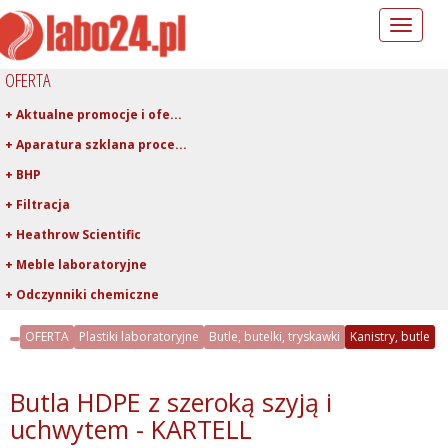
Toggle
navigation
OFERTA
+ Aktualne promocje i ofe...
+ Aparatura szklana proce...
+ BHP
+ Filtracja
+ Heathrow Scientific
+ Meble laboratoryjne
+ Odczynniki chemiczne
+ Pipetowanie i dawkowani...
OFERTA
Plastiki laboratoryjne
Butle, butelki, tryskawki
Kanistry, butle
- Plastiki laboratoryjne
+ Asortyment z PTFE, FEP,...
Butla HDPE z szeroką szyją i
- Butle, butelki, tryskaw...
uchwytem - KARTELL
+ Butelki