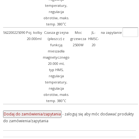
temperatury,
regulacja
obrotów, maks.
temp. 380˚C
562200225090
Poj. kolby
Czasza grzejna
Moc
JL-
na zapytanie
20.000ml
(płaszcz) z
grzewcza
HMSC-
funkcją
2500W
20
mieszadła
magnetycznego
20.000 ml,
typ HMS,
regulacja
temperatury,
regulacja
obrotów, maks.
temp. 380˚C
- zaloguj się aby móc dodawać produkty
do zamówienia/zapytania