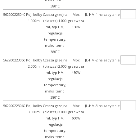
380˚C
562200223040
Poj. kolby
Czasza grzejna
Moc
JL-HM-1
na zapytanie
1.000ml
(płaszcz) 1.000
grzewcza
ml, typ HM,
350W
regulacja
temperatury,
maks. temp.
380˚C
562200223050
Poj. kolby
Czasza grzejna
Moc
JL-HM-2
na zapytanie
2.000ml
(płaszcz) 2.000
grzewcza
ml, typ HM,
450W
regulacja
temperatury,
maks. temp.
380˚C
562200223060
Poj. kolby
Czasza grzejna
Moc
JL-HM-3
na zapytanie
3.000ml
(płaszcz) 3.000
grzewcza
ml, typ HM,
600W
regulacja
temperatury,
maks. temp.