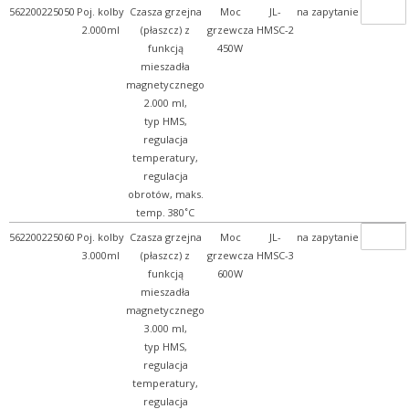
562200225050
Poj. kolby
Czasza grzejna
Moc
JL-
na zapytanie
2.000ml
(płaszcz) z
grzewcza
HMSC-2
funkcją
450W
mieszadła
magnetycznego
2.000 ml,
typ HMS,
regulacja
temperatury,
regulacja
obrotów, maks.
temp. 380˚C
562200225060
Poj. kolby
Czasza grzejna
Moc
JL-
na zapytanie
3.000ml
(płaszcz) z
grzewcza
HMSC-3
funkcją
600W
mieszadła
magnetycznego
3.000 ml,
typ HMS,
regulacja
temperatury,
regulacja