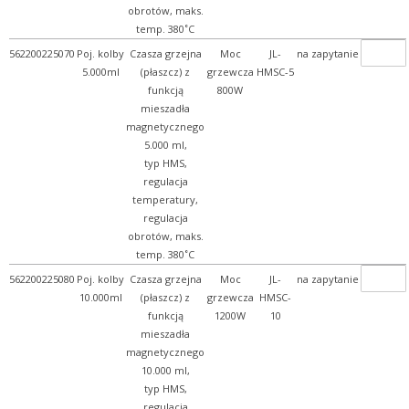
obrotów, maks.
temp. 380˚C
562200225070
Poj. kolby
Czasza grzejna
Moc
JL-
na zapytanie
5.000ml
(płaszcz) z
grzewcza
HMSC-5
funkcją
800W
mieszadła
magnetycznego
5.000 ml,
typ HMS,
regulacja
temperatury,
regulacja
obrotów, maks.
temp. 380˚C
562200225080
Poj. kolby
Czasza grzejna
Moc
JL-
na zapytanie
10.000ml
(płaszcz) z
grzewcza
HMSC-
funkcją
1200W
10
mieszadła
magnetycznego
10.000 ml,
typ HMS,
regulacja