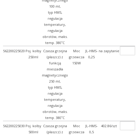
magnetycznego
100 ml,
typ HMS,
regulacja
temperatury,
regulacja
obrotów, maks.
temp. 380˚C
562200225020
Poj. kolby
Czasza grzejna
Moc
JL-HMS-
na zapytanie
250ml
(płaszcz) z
grzewcza
0,25
funkcją
150W
mieszadła
magnetycznego
250 ml,
typ HMS,
regulacja
temperatury,
regulacja
obrotów, maks.
temp. 380˚C
562200225030
Poj. kolby
Czasza grzejna
Moc
JL-HMS-
402.86/szt
500ml
(płaszcz) z
grzewcza
0,5