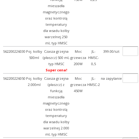
mieszadła
magnetycznego
oraz kontrolą
temperatury
dla wsadu kolby
warzelnej 250
ml, typ HMSC
562200226030
Poj. kolby
Czasza grzejna
Moc
JL-
399.00/szt
500ml
(płaszcz) 500 ml,
grzewcza
HMSC-
typ HMSC
200W
0,5
Super cena!
562200226050
Poj. kolby
Czasza grzejna
Moc
JL-
na zapytanie
2.000ml
(płaszcz) z
grzewcza
HMSC-2
funkcją
450W
mieszadła
magnetycznego
oraz kontrolą
temperatury
dla wsadu kolby
warzelnej 2.000
ml, typ HMSC