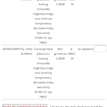
funkcją
1.200W
10
mieszadła
magnetycznego
oraz kontrolą
temperatury
dla wsadu kolby
warzelnej
10.000 ml, typ
HMSC
562200226090
Poj. kolby
Czasza grzejna
Moc
JL-
na zapytanie
20.000ml
(płaszcz) z
grzewcza
HMSC-
funkcją
2.500W
20
mieszadła
magnetycznego
oraz kontrolą
temperatury
dla wsadu kolby
warzelnej
20.000 ml, typ
HMSC
- zaloguj się aby móc dodawać produkty