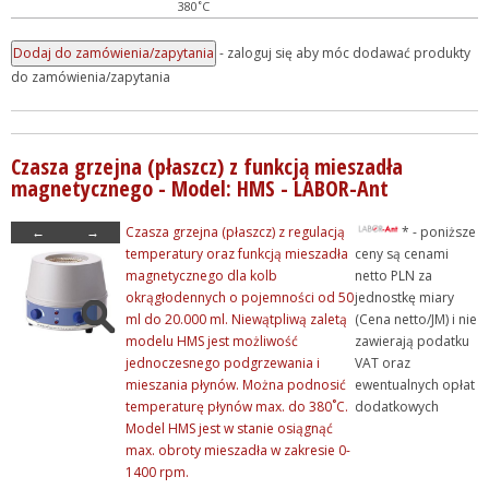
380˚C
- zaloguj się aby móc dodawać produkty
do zamówienia/zapytania
Czasza grzejna (płaszcz) z funkcją mieszadła
magnetycznego - Model: HMS - LABOR-Ant
←
→
Czasza grzejna (płaszcz) z regulacją
* - poniższe
temperatury oraz funkcją mieszadła
ceny są cenami
magnetycznego dla kolb
netto PLN za
okrągłodennych o pojemności od 50
jednostkę miary
ml do 20.000 ml. Niewątpliwą zaletą
(Cena netto/JM) i nie
modelu HMS jest możliwość
zawierają podatku
jednoczesnego podgrzewania i
VAT oraz
mieszania płynów. Można podnosić
ewentualnych opłat
temperaturę płynów max. do 380˚C.
dodatkowych
Model HMS jest w stanie osiągnąć
max. obroty mieszadła w zakresie 0-
1400 rpm.