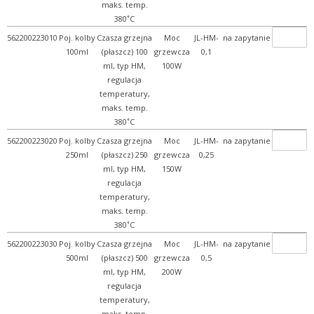
maks. temp.
380˚C
+ Mikrobiologia i Life Sc...
562200223010
Poj. kolby
Czasza grzejna
Moc
JL-HM-
na zapytanie
+ Mikroskopy
100ml
(płaszcz) 100
grzewcza
0,1
+ Myjki ultradźwiękowe
ml, typ HM,
100W
regulacja
+ Pompy
temperatury,
+ Rozdrabnianie i homogen...
maks. temp.
380˚C
+ Rozdzielanie
562200223020
Poj. kolby
Czasza grzejna
Moc
JL-HM-
na zapytanie
+ Systemy oczyszczania wo...
250ml
(płaszcz) 250
grzewcza
0,25
+ Urządzenia do pomiaru
ml, typ HM,
150W
regulacja
+ Ważenie
temperatury,
+ WPL - produkcja
maks. temp.
380˚C
+ Wyroby metalowe
562200223030
Poj. kolby
Czasza grzejna
Moc
JL-HM-
na zapytanie
+ Wyroby z gumy, drewna, ...
500ml
(płaszcz) 500
grzewcza
0,5
+ Z przymrużeniem oka
ml, typ HM,
200W
regulacja
temperatury,
maks. temp.