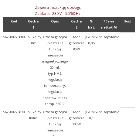
Zawiera instrukcję obsługi.
Zasilanie: 230 V – 50/60 Hz
Kod
Cecha
Opis
Cecha
Nr
*Cena
Ilość
1
2
kat.
netto/JM
562200225000
Poj. kolby
Czasza grzejna
Moc
JL-HMS-
na zapytanie
50ml
(płaszcz) z
grzewcza
0,05
funkcją
80W
mieszadła
magnetycznego
50 ml,
typ HMS,
regulacja
temperatury,
regulacja
obrotów, maks.
temp. 380˚C
562200225010
Poj. kolby
Czasza grzejna
Moc
JL-HMS-
na zapytanie
100ml
(płaszcz) z
grzewcza
0,1
funkcją
100W
mieszadła