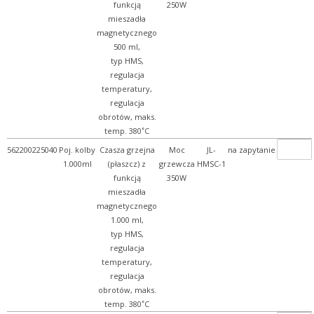
funkcją
250W
mieszadła
magnetycznego
500 ml,
typ HMS,
regulacja
temperatury,
regulacja
obrotów, maks.
temp. 380˚C
562200225040
Poj. kolby
Czasza grzejna
Moc
JL-
na zapytanie
1.000ml
(płaszcz) z
grzewcza
HMSC-1
funkcją
350W
mieszadła
magnetycznego
1.000 ml,
typ HMS,
regulacja
temperatury,
regulacja
obrotów, maks.
temp. 380˚C