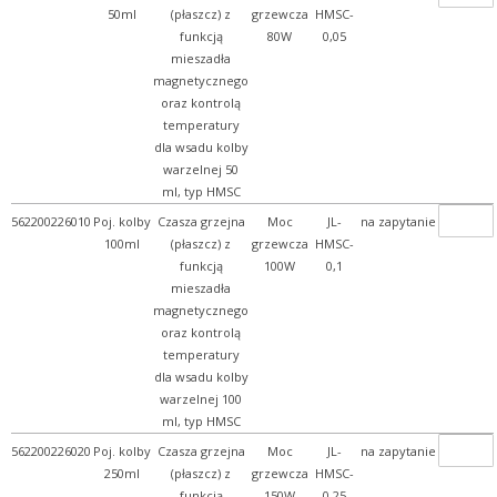
50ml
(płaszcz) z
grzewcza
HMSC-
funkcją
80W
0,05
mieszadła
magnetycznego
oraz kontrolą
temperatury
dla wsadu kolby
warzelnej 50
ml, typ HMSC
562200226010
Poj. kolby
Czasza grzejna
Moc
JL-
na zapytanie
100ml
(płaszcz) z
grzewcza
HMSC-
funkcją
100W
0,1
mieszadła
magnetycznego
oraz kontrolą
temperatury
dla wsadu kolby
warzelnej 100
ml, typ HMSC
562200226020
Poj. kolby
Czasza grzejna
Moc
JL-
na zapytanie
250ml
(płaszcz) z
grzewcza
HMSC-
funkcją
150W
0,25