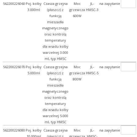
562200226060
Poj. kolby
Czasza grzejna
Moc
JL-
na zapytanie
3.000ml
(płaszcz) z
grzewcza
HMSC-3
funkcją
600W
mieszadła
magnetycznego
oraz kontrolą
temperatury
dla wsadu kolby
warzelnej 3.000
ml, typ HMSC
562200226070
Poj. kolby
Czasza grzejna
Moc
JL-
na zapytanie
5.000ml
(płaszcz) z
grzewcza
HMSC-5
funkcją
800W
mieszadła
magnetycznego
oraz kontrolą
temperatury
dla wsadu kolby
warzelnej 5.000
ml, typ HMSC
562200226080
Poj. kolby
Czasza grzejna
Moc
JL-
na zapytanie
10.000ml
(płaszcz) z
grzewcza
HMSC-