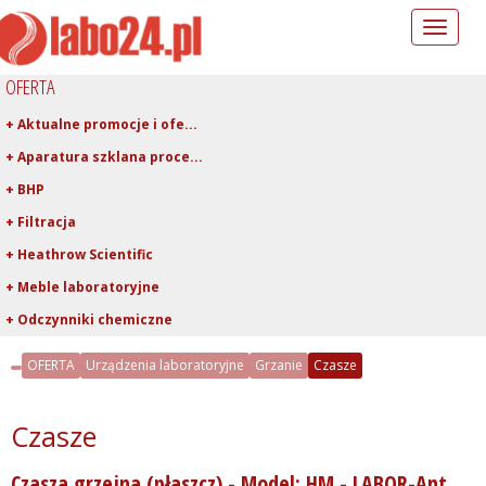
Toggle
navigation
OFERTA
+ Aktualne promocje i ofe...
+ Aparatura szklana proce...
+ BHP
+ Filtracja
+ Heathrow Scientific
+ Meble laboratoryjne
+ Odczynniki chemiczne
+ Pipetowanie i dawkowani...
OFERTA
Urządzenia laboratoryjne
Grzanie
Czasze
+ Plastiki laboratoryjne
+ Porcelana laboratoryjna
Czasze
+ Rury, pręty, kapilary ...
Czasza grzejna (płaszcz) - Model: HM - LABOR-Ant
+ Szkło kwarcowe