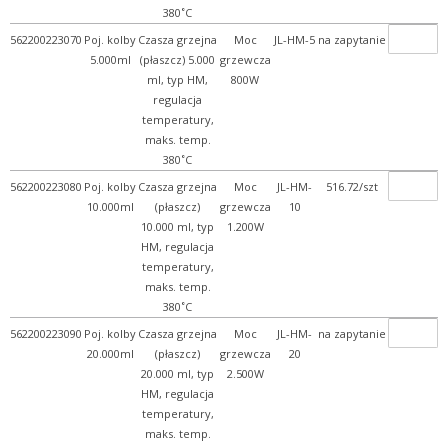
380˚C
562200223070
Poj. kolby
Czasza grzejna
Moc
JL-HM-5
na zapytanie
5.000ml
(płaszcz) 5.000
grzewcza
ml, typ HM,
800W
regulacja
temperatury,
maks. temp.
380˚C
562200223080
Poj. kolby
Czasza grzejna
Moc
JL-HM-
516.72/szt
10.000ml
(płaszcz)
grzewcza
10
10.000 ml, typ
1.200W
HM, regulacja
temperatury,
maks. temp.
380˚C
562200223090
Poj. kolby
Czasza grzejna
Moc
JL-HM-
na zapytanie
20.000ml
(płaszcz)
grzewcza
20
20.000 ml, typ
2.500W
HM, regulacja
temperatury,
maks. temp.