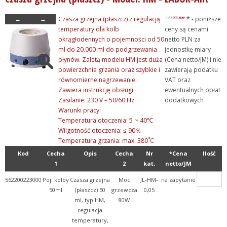
+ Szkło laboratoryjne
←
→
Czasza grzejna (płaszcz) z regulacją
* - poniższe
+ Termometry / Areometry
temperatury dla kolb
ceny są cenami
okrągłodennych o pojemności od 50
netto PLN za
- Urządzenia laboratoryj...
ml do 20.000 ml do podgrzewania
jednostkę miary
+ Chłodzenie
płynów. Zaletą modelu HM jest duża
(Cena netto/JM) i nie
powierzchnia grzania oraz szybkie i
zawierają podatku
+ Destylacja
równomierne nagrzewanie.
VAT oraz
+ Eksykatory szafkowe
Zawiera instrukcję obsługi.
ewentualnych opłat
Zasilanie: 230 V – 50/60 Hz
dodatkowych
- Grzanie
Warunki pracy:
- Czasze
Temperatura otoczenia: 5 ~ 40℃
Wilgotność otoczenia: ≤ 90％
+ Inkubatory i cieplarki
Temperatura grzania: max. 380˚C
+ Łaźnie i termobloki
Kod
Cecha
Opis
Cecha
Nr
*Cena
Ilość
1
2
kat.
netto/JM
+ Płyty grzejne
562200223000
Poj. kolby
Czasza grzejna
Moc
JL-HM-
na zapytanie
+ Suszarki próżniowe
50ml
(płaszcz) 50
grzewcza
0,05
+ Termomiksery
ml, typ HM,
80W
regulacja
+ Termostaty
temperatury,
+ Mieszanie i wytrząsani...