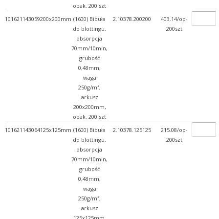
opak. 200 szt
101621143059
200x200mm
(1600) Bibuła
2.10378.200200
403.14/op-
do blottingu,
200szt
absorpcja
70mm/10min,
grubość
0,48mm,
waga
250g/m²,
arkusz
200x200mm,
opak. 200 szt
101621143064
125x125mm
(1600) Bibuła
2.10378.125125
215.08/op-
do blottingu,
200szt
absorpcja
70mm/10min,
grubość
0,48mm,
waga
250g/m²,
arkusz
125x125mm,