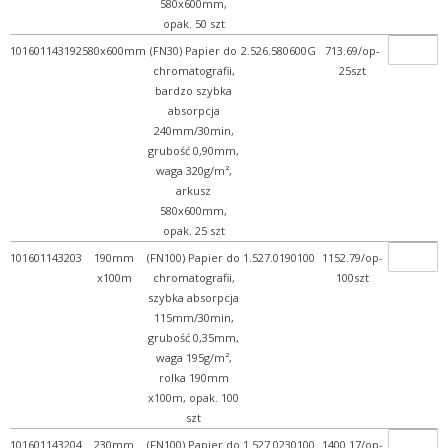
580x600mm,
opak. 50 szt
101601143192
580x600mm
(FN30) Papier do
2.526.580600G
713.69/op-
chromatografii,
25szt
bardzo szybka
absorpcja
240mm/30min,
grubość 0,90mm,
waga 320g/m²,
arkusz
580x600mm,
opak. 25 szt
101601143203
190mm
(FN100) Papier do
1.527.0190100
1152.79/op-
x100m
chromatografii,
100szt
szybka absorpcja
115mm/30min,
grubość 0,35mm,
waga 195g/m²,
rolka 190mm
x100m, opak. 100
szt
101601143204
230mm
(FN100) Papier do
1.527.0230100
1400.17/op-