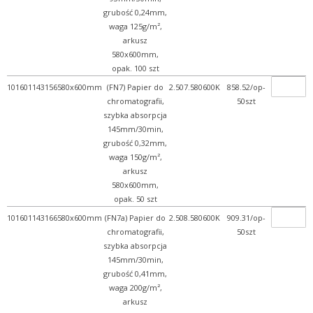
grubość 0,24mm,
waga 125g/m²,
arkusz
580x600mm,
opak. 100 szt
101601143156
580x600mm
(FN7) Papier do
2.507.580600K
858.52/op-
chromatografii,
50szt
szybka absorpcja
145mm/30min,
grubość 0,32mm,
waga 150g/m²,
arkusz
580x600mm,
opak. 50 szt
101601143166
580x600mm
(FN7a) Papier do
2.508.580600K
909.31/op-
chromatografii,
50szt
szybka absorpcja
145mm/30min,
grubość 0,41mm,
waga 200g/m²,
arkusz