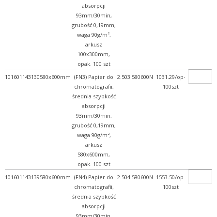
absorpcji
93mm/30min,
grubość 0,19mm,
waga 90g/m²,
arkusz
100x300mm,
opak. 100 szt
101601143130
580x600mm
(FN3) Papier do
2.503.580600N
1031.29/op-
chromatografii,
100szt
średnia szybkość
absorpcji
93mm/30min,
grubość 0,19mm,
waga 90g/m²,
arkusz
580x600mm,
opak. 100 szt
101601143139
580x600mm
(FN4) Papier do
2.504.580600N
1553.50/op-
chromatografii,
100szt
średnia szybkość
absorpcji
93mm/30min,