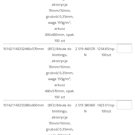
absorpcja
70mm/10min,
grubość 0,35mm,
waga 195g/m²,
arkusz
300x600mm, opak.
100 szt
101621143252
460x570mm
(BF2) Bibuła do
2.519.460570
1254.85/op-
blottingu,
N
100szt
absorpcja
70mm/10min,
grubość 0,35mm,
waga 195g/m²,
arkusz
460x570mm, opak.
100 szt
101621143255
580x600mm
(BF2) Bibuła do
2.519.580600
1423.01/op-
blottingu,
N
100szt
absorpcja
70mm/10min,
grubość 0,35mm,