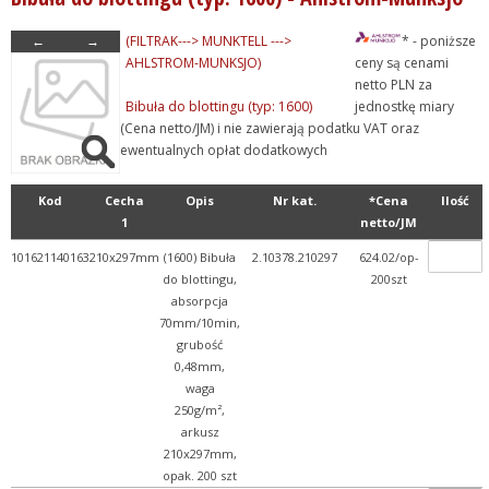
+ Filtry z mikrowłókien...
←
→
(FILTRAK---> MUNKTELL --->
* - poniższe
+ Gilzy ekstrakcyjne
AHLSTROM-MUNKSJO)
ceny są cenami
netto PLN za
+ Inne bibuły i papiery
Bibuła do blottingu (typ: 1600)
jednostkę miary
+ Zestawy do filtracji
(Cena netto/JM) i nie zawierają podatku VAT oraz
ewentualnych opłat dodatkowych
+ Heathrow Scientific
+ Meble laboratoryjne
Kod
Cecha
Opis
Nr kat.
*Cena
Ilość
1
netto/JM
+ Odczynniki chemiczne
+ Pipetowanie i dawkowani...
101621140163
210x297mm
(1600) Bibuła
2.10378.210297
624.02/op-
do blottingu,
200szt
+ Plastiki laboratoryjne
absorpcja
+ Porcelana laboratoryjna
70mm/10min,
grubość
+ Rury, pręty, kapilary ...
0,48mm,
+ Szkło kwarcowe
waga
250g/m²,
+ Szkło laboratoryjne
arkusz
+ Termometry / Areometry
210x297mm,
opak. 200 szt
+ Urządzenia laboratoryj...