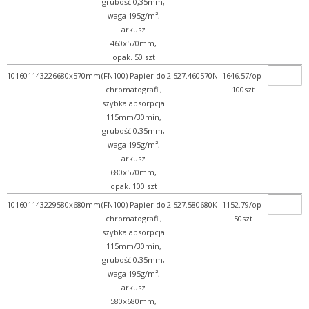
grubość 0,35mm,
waga 195g/m²,
arkusz
460x570mm,
opak. 50 szt
101601143226
680x570mm
(FN100) Papier do
2.527.460570N
1646.57/op-
chromatografii,
100szt
szybka absorpcja
115mm/30min,
grubość 0,35mm,
waga 195g/m²,
arkusz
680x570mm,
opak. 100 szt
101601143229
580x680mm
(FN100) Papier do
2.527.580680K
1152.79/op-
chromatografii,
50szt
szybka absorpcja
115mm/30min,
grubość 0,35mm,
waga 195g/m²,
arkusz
580x680mm,