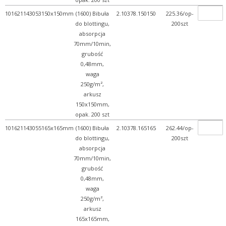
101621143053
150x150mm
(1600) Bibuła
2.10378.150150
225.36/op-
do blottingu,
200szt
absorpcja
70mm/10min,
grubość
0,48mm,
waga
250g/m²,
arkusz
150x150mm,
opak. 200 szt
101621143055
165x165mm
(1600) Bibuła
2.10378.165165
262.44/op-
do blottingu,
200szt
absorpcja
70mm/10min,
grubość
0,48mm,
waga
250g/m²,
arkusz
165x165mm,