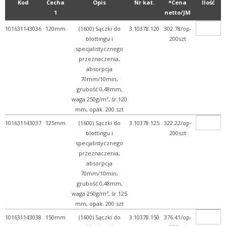
Kod
Cecha
Opis
Nr kat.
*Cena
Ilość
1
netto/JM
101631143036
120mm
(1600) Sączki do
3.10378.120
302.78/op-
blottingu i
200szt
specjalistycznego
przeznaczenia,
absorpcja
70mm/10min,
grubość 0,48mm,
waga 250g/m², śr.120
mm, opak. 200 szt
101631143037
125mm
(1600) Sączki do
3.10378.125
322.22/op-
blottingu i
200szt
specjalistycznego
przeznaczenia,
absorpcja
70mm/10min,
grubość 0,48mm,
waga 250g/m², śr.125
mm, opak. 200 szt
101631143038
150mm
(1600) Sączki do
3.10378.150
376.41/op-