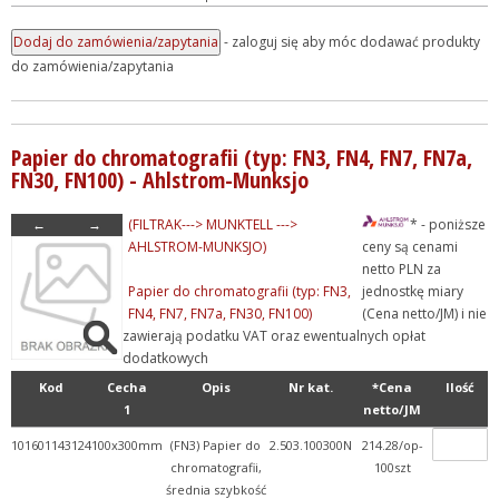
- zaloguj się aby móc dodawać produkty
do zamówienia/zapytania
Papier do chromatografii (typ: FN3, FN4, FN7, FN7a,
FN30, FN100) - Ahlstrom-Munksjo
←
→
(FILTRAK---> MUNKTELL --->
* - poniższe
AHLSTROM-MUNKSJO)
ceny są cenami
netto PLN za
Papier do chromatografii (typ: FN3,
jednostkę miary
FN4, FN7, FN7a, FN30, FN100)
(Cena netto/JM) i nie
zawierają podatku VAT oraz ewentualnych opłat
dodatkowych
Kod
Cecha
Opis
Nr kat.
*Cena
Ilość
1
netto/JM
101601143124
100x300mm
(FN3) Papier do
2.503.100300N
214.28/op-
chromatografii,
100szt
średnia szybkość