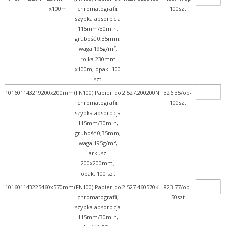
x100m
chromatografii,
100szt
szybka absorpcja
115mm/30min,
grubość 0,35mm,
waga 195g/m²,
rolka 230mm
x100m, opak. 100
szt
101601143219
200x200mm
(FN100) Papier do
2.527.200200N
326.35/op-
chromatografii,
100szt
szybka absorpcja
115mm/30min,
grubość 0,35mm,
waga 195g/m²,
arkusz
200x200mm,
opak. 100 szt
101601143225
460x570mm
(FN100) Papier do
2.527.460570K
823.77/op-
chromatografii,
50szt
szybka absorpcja
115mm/30min,