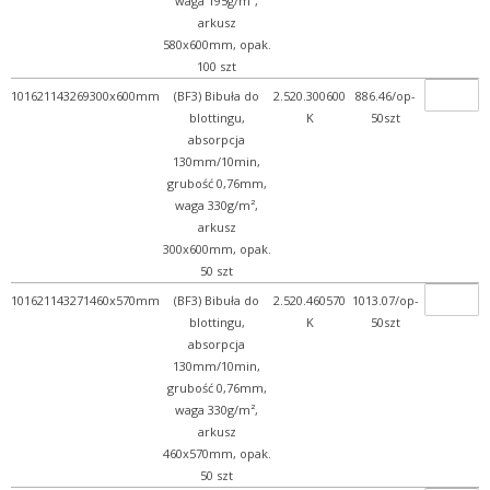
waga 195g/m²,
arkusz
580x600mm, opak.
100 szt
101621143269
300x600mm
(BF3) Bibuła do
2.520.300600
886.46/op-
blottingu,
K
50szt
absorpcja
130mm/10min,
grubość 0,76mm,
waga 330g/m²,
arkusz
300x600mm, opak.
50 szt
101621143271
460x570mm
(BF3) Bibuła do
2.520.460570
1013.07/op-
blottingu,
K
50szt
absorpcja
130mm/10min,
grubość 0,76mm,
waga 330g/m²,
arkusz
460x570mm, opak.
50 szt