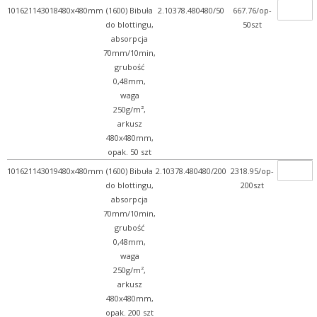
101621143018
480x480mm
(1600) Bibuła
2.10378.480480/50
667.76/op-
+ WPL - produkcja
do blottingu,
50szt
absorpcja
+ Wyroby metalowe
70mm/10min,
+ Wyroby z gumy, drewna, ...
grubość
0,48mm,
+ Z przymrużeniem oka
waga
250g/m²,
arkusz
480x480mm,
opak. 50 szt
101621143019
480x480mm
(1600) Bibuła
2.10378.480480/200
2318.95/op-
do blottingu,
200szt
absorpcja
70mm/10min,
grubość
0,48mm,
waga
250g/m²,
arkusz
480x480mm,
opak. 200 szt