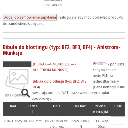
opak. 200 szt
- zaloguj się aby móc dodawać produkty
do zamówienia/zapytania
Bibuła do blottingu (typ: BF2, BF3, BF4) - Ahlstrom-
Munksjo
←
→
(FILTRAK---> MUNKTELL --->
* - poniższe
AHLSTROM-MUNKSJO)
ceny są cenami
netto PLN za
Bibuła do blottingu (typ: BF2, BF3,
jednostkę miary
BF4)
(Cena netto/JM) i nie
zawierają podatku VAT oraz ewentualnych opłat
dodatkowych
Kod
Cecha
Opis
Nr kat.
*Cena
Ilość
1
netto/JM
101621143250
300x600mm
(BF2) Bibuła do
2.519.300600
1013.07/op-
blottingu,
N
100szt