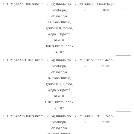
101621143273
580x600mm
(BF3) Bibuła do
2.520.580600
1344.03/op-
blottingu,
K
50szt
absorpcja
130mm/10min,
grubość 0,76mm,
waga 330g/m²,
arkusz
580x600mm, opak.
50 szt
101621143287
150x150mm
(BF4) Bibuła do
2.521.150150
177.54/op-
blottingu,
G
25szt
absorpcja
160mm/10min,
grubość 1,30mm,
waga 550g/m²,
arkusz
150x150mm, opak.
25 szt
101621143296
580x600mm
(BF4) Bibuła do
2.521.580600
910.52/op-
blottingu,
G
25szt
absorpcja
160mm/10min,