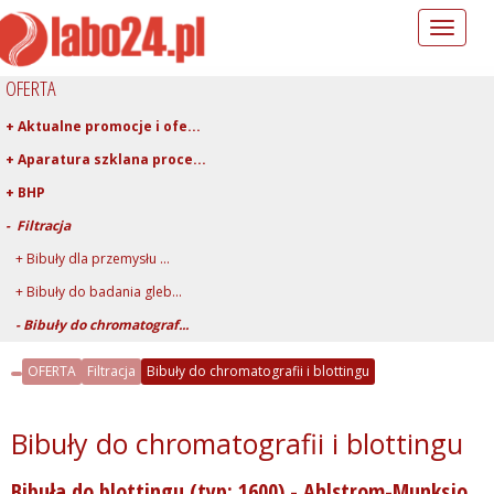
Toggle
navigation
OFERTA
+ Aktualne promocje i ofe...
+ Aparatura szklana proce...
+ BHP
- Filtracja
+ Bibuły dla przemysłu ...
+ Bibuły do badania gleb...
- Bibuły do chromatograf...
+ Bibuły i sączki iloś...
OFERTA
Filtracja
Bibuły do chromatografii i blottingu
+ Bibuły i sączki jako�...
+ Filtry membranowe
Bibuły do chromatografii i blottingu
+ Filtry strzykawkowe
Bibuła do blottingu (typ: 1600) - Ahlstrom-Munksjo
+ Filtry z mikrowłókien...