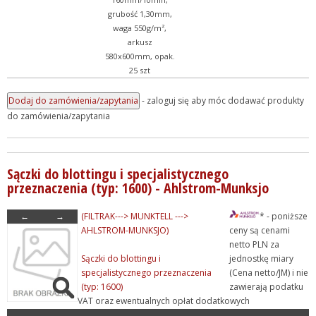
grubość 1,30mm,
waga 550g/m²,
arkusz
580x600mm, opak.
25 szt
- zaloguj się aby móc dodawać produkty
do zamówienia/zapytania
Sączki do blottingu i specjalistycznego
przeznaczenia (typ: 1600) - Ahlstrom-Munksjo
←
→
(FILTRAK---> MUNKTELL --->
* - poniższe
AHLSTROM-MUNKSJO)
ceny są cenami
netto PLN za
Sączki do blottingu i
jednostkę miary
specjalistycznego przeznaczenia
(Cena netto/JM) i nie
(typ: 1600)
zawierają podatku
VAT oraz ewentualnych opłat dodatkowych