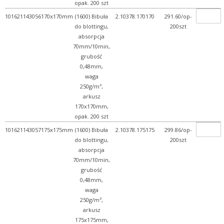
opak. 200 szt
101621143056
170x170mm
(1600) Bibuła
2.10378.170170
291.60/op-
do blottingu,
200szt
absorpcja
70mm/10min,
grubość
0,48mm,
waga
250g/m²,
arkusz
170x170mm,
opak. 200 szt
101621143057
175x175mm
(1600) Bibuła
2.10378.175175
299.86/op-
do blottingu,
200szt
absorpcja
70mm/10min,
grubość
0,48mm,
waga
250g/m²,
arkusz
175x175mm,