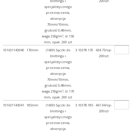
blottingu i
200szt
specjalistycznego
przeznaczenia,
absorpcja
70mm/10min,
grubość 0,48mm,
waga 250g/m², śr.150
mm, opak. 200 szt
101631143040
170mm
(1600) Sączki do
3.10378.170
434.73/op-
blottingu i
200szt
specjalistycznego
przeznaczenia,
absorpcja
70mm/10min,
grubość 0,48mm,
waga 250g/m², śr.170
mm, opak. 200 szt
101631143041
185mm
(1600) Sączki do
3.10378.185
461.94/op-
blottingu i
200szt
specjalistycznego
przeznaczenia,
absorpcja