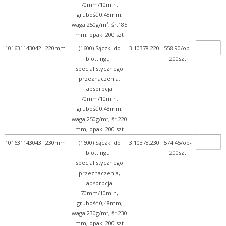
70mm/10min,
grubość 0,48mm,
waga 250g/m², śr.185
mm, opak. 200 szt
101631143042
220mm
(1600) Sączki do
3.10378.220
558.90/op-
blottingu i
200szt
specjalistycznego
przeznaczenia,
absorpcja
70mm/10min,
grubość 0,48mm,
waga 250g/m², śr.220
mm, opak. 200 szt
101631143043
230mm
(1600) Sączki do
3.10378.230
574.45/op-
blottingu i
200szt
specjalistycznego
przeznaczenia,
absorpcja
70mm/10min,
grubość 0,48mm,
waga 230g/m², śr.230
mm, opak. 200 szt