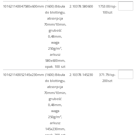
101621143047
580x600mm
(1600) Bibuła
2.10378.580600
1753.00/op-
do blottingu,
100szt
absorpcja
70mm/10min,
grubość
0,48mm,
waga
250g/m²,
arkusz
580x600mm,
opak. 100 szt
101621143052
145x230mm
(1600) Bibuła
2.10378.145230
371.79/op-
do blottingu,
200szt
absorpcja
70mm/10min,
grubość
0,48mm,
waga
250g/m²,
arkusz
145x230mm,
opak. 200 szt