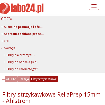
Toggle
navigation
OFERTA
+ Aktualne promocje i ofe...
+ Aparatura szklana proce...
+ BHP
- Filtracja
+ Bibuły dla przemysłu ...
+ Bibuły do badania gleb...
+ Bibuły do chromatograf...
+ Bibuły i sączki iloś...
OFERTA
Filtracja
Filtry strzykawkowe
+ Bibuły i sączki jako�...
+ Filtry membranowe
Filtry strzykawkowe ReliaPrep 15mm
- Filtry strzykawkowe
- Ahlstrom
+ Filtry z mikrowłókien...