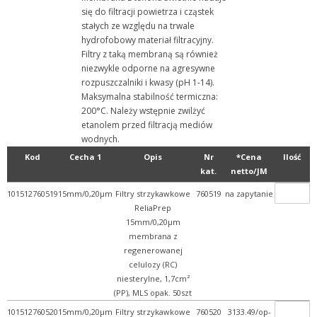
się do filtracji powietrza i cząstek
+ WPL - produkcja
stałych ze względu na trwale
hydrofobowy materiał filtracyjny.
+ Wyroby metalowe
Filtry z taką membraną są również
+ Wyroby z gumy, drewna, ...
niezwykle odporne na agresywne
rozpuszczalniki i kwasy (pH 1-14).
+ Z przymrużeniem oka
Maksymalna stabilność termiczna:
200°C. Należy wstępnie zwilżyć
etanolem przed filtracją mediów
wodnych.
Kod
Cecha 1
Opis
Nr
*Cena
Ilość
kat.
netto/JM
101512760519
15mm/0,20µm
Filtry strzykawkowe
760519
na zapytanie
ReliaPrep
15mm/0,20µm
membrana z
regenerowanej
celulozy (RC)
niesterylne, 1,7cm²
(PP), MLS opak. 50szt
101512760520
15mm/0,20µm
Filtry strzykawkowe
760520
3133.49/op-