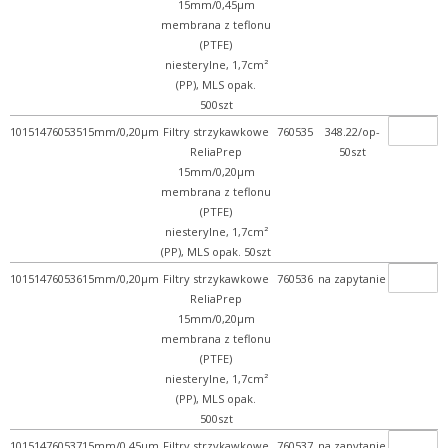
15mm/0,45µm
membrana z teflonu
(PTFE)
niesterylne, 1,7cm²
(PP), MLS opak.
500szt
101514760535
15mm/0,20µm
Filtry strzykawkowe
760535
348.22/op-
ReliaPrep
50szt
15mm/0,20µm
membrana z teflonu
(PTFE)
niesterylne, 1,7cm²
(PP), MLS opak. 50szt
101514760536
15mm/0,20µm
Filtry strzykawkowe
760536
na zapytanie
ReliaPrep
15mm/0,20µm
membrana z teflonu
(PTFE)
niesterylne, 1,7cm²
(PP), MLS opak.
500szt
101514760537
15mm/0,45µm
Filtry strzykawkowe
760537
na zapytanie