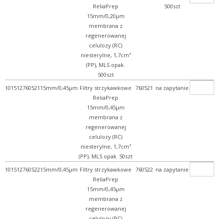
ReliaPrep
500szt
15mm/0,20µm
membrana z
regenerowanej
celulozy (RC)
niesterylne, 1,7cm²
(PP), MLS opak.
500szt
101512760521
15mm/0,45µm
Filtry strzykawkowe
760521
na zapytanie
ReliaPrep
15mm/0,45µm
membrana z
regenerowanej
celulozy (RC)
niesterylne, 1,7cm²
(PP), MLS opak. 50szt
101512760522
15mm/0,45µm
Filtry strzykawkowe
760522
na zapytanie
ReliaPrep
15mm/0,45µm
membrana z
regenerowanej
celulozy (RC)