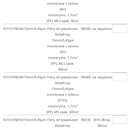
membrana z nylonu
(NY)
niesterylne, 1,7cm²
(PP), MLS opak. 50szt
101513760543
15mm/0,45µm
Filtry strzykawkowe
760543
na zapytanie
ReliaPrep
15mm/0,45µm
membrana z nylonu
(NY)
niesterylne, 1,7cm²
(PP), MLS opak.
500szt
101514760509
15mm/0,45µm
Filtry strzykawkowe
760509
na zapytanie
ReliaPrep
15mm/0,45µm
membrana z teflonu
(PTFE)
niesterylne, 1,7cm²
(PP), MS opak. 500szt
101514760510
15mm/0,45µm
Filtry strzykawkowe
760510
3010.28/op-
ReliaPrep
500szt