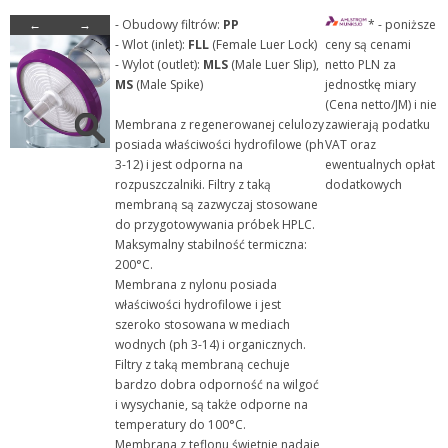
←
→
- Obudowy filtrów:
PP
* - poniższe
+ Filtry z mikrowłókien...
- Wlot (inlet):
FLL
(Female Luer Lock)
ceny są cenami
+ Gilzy ekstrakcyjne
- Wylot (outlet):
MLS
(Male Luer Slip),
netto PLN za
MS
(Male Spike)
jednostkę miary
+ Inne bibuły i papiery
(Cena netto/JM) i nie
+ Zestawy do filtracji
Membrana z regenerowanej celulozy
zawierają podatku
posiada właściwości hydrofilowe (ph
VAT oraz
+ Heathrow Scientific
3-12) i jest odporna na
ewentualnych opłat
+ Meble laboratoryjne
rozpuszczalniki. Filtry z taką
dodatkowych
membraną są zazwyczaj stosowane
+ Odczynniki chemiczne
do przygotowywania próbek HPLC.
+ Pipetowanie i dawkowani...
Maksymalny stabilność termiczna:
200°C.
+ Plastiki laboratoryjne
Membrana z nylonu posiada
+ Porcelana laboratoryjna
właściwości hydrofilowe i jest
szeroko stosowana w mediach
+ Rury, pręty, kapilary ...
wodnych (ph 3-14) i organicznych.
+ Szkło kwarcowe
Filtry z taką membraną cechuje
bardzo dobra odporność na wilgoć
+ Szkło laboratoryjne
i wysychanie, są także odporne na
+ Termometry / Areometry
temperatury do 100°C.
Membrana z teflonu świetnie nadaje
+ Urządzenia laboratoryj...