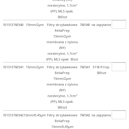
niesterylne, 1,7cm²
(PP), MLS opak.
500szt
101513760540
15mm/2µm
Filtry strzykawkowe
760540
na zapytanie
ReliaPrep
15mm/2µm
membrana z nylonu
(NY)
niesterylne, 1,7cm²
(PP), MLS opak. 50szt
101513760541
15mm/2µm
Filtry strzykawkowe
760541
3118.91/op-
ReliaPrep
500szt
15mm/2µm
membrana z nylonu
(NY)
niesterylne, 1,7cm²
(PP), MLS opak.
500szt
101513760542
15mm/0,45µm
Filtry strzykawkowe
760542
na zapytanie
ReliaPrep
15mm/0,45µm