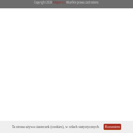
Copyright 2026
Megan s.c.
Wszelkie prawa zastrzeżone.
+ Rękawice
+ Filtracja
+ Heathrow Scientific
+ Meble laboratoryjne
+ Odczynniki chemiczne
+ Pipetowanie i dawkowani...
+ Plastiki laboratoryjne
+ Porcelana laboratoryjna
+ Rury, pręty, kapilary ...
+ Szkło kwarcowe
+ Szkło laboratoryjne
+ Termometry / Areometry
+ Urządzenia laboratoryj...
+ WPL - produkcja
Ta strona używa ciasteczek (cookies), w celach statystycznych.
Rozumiem
+ Wyroby metalowe