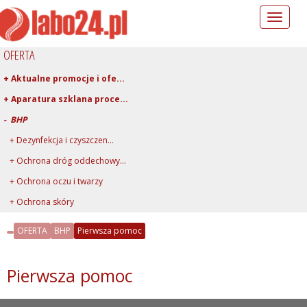
Toggle
navigation
OFERTA
+ Aktualne promocje i ofe...
+ Aparatura szklana proce...
- BHP
+ Dezynfekcja i czyszczen...
+ Ochrona dróg oddechowy...
+ Ochrona oczu i twarzy
+ Ochrona skóry
+ Ochrona słuchu
OFERTA
BHP
Pierwsza pomoc
+ Odzież ochronna
+ Oznakowanie ostrzegawcz...
Pierwsza pomoc
- Pierwsza pomoc
+ Pojemniki na odpady