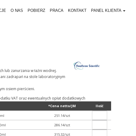
CJE
O NAS
POBIERZ
PRACA
KONTAKT
PANEL KLIENTA
ych lub zanurzania w łaźni wodnej.
ani zadrapań na stole laboratoryjnym
ym osiem pierścieni.
ą podatku VAT oraz ewentualnych opłat dodatkowych
*Cena netto/JM
Ilość
0ml
251.14/szt
00ml
286.14/szt
00ml
315.32/szt