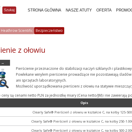
Szukaj
STRONA GŁÓWNA
NASZE ATUTY
OFERTA
PROMO
Heathrow Scientific
Bezpieczeństwo
ienie z ołowiu
→
Pierścienie przeznaczone do stabilizacji naczyń szklanych i plastikow
Powlekane winylem pierścienie prowadzące nie pozostawiają śladów 
ani sprzętach laboratoryjnych.
Możliwość uporządkowania pierścieni z ołowiu na statywie mieszcząc
e ceny są cenami netto PLN za jednostkę miary (Cena netto/JM) i nie zawieraj
Opis
Clearly Safe® Pierścień z ołowiu w kształcie C, na kolby 125-50
Clearly Safe® Pierścień z ołowiu w kształcie C, na kolby 250-1.0
Clearly Safe® Pierścień z ołowiu w kształcie C, na kolby 500-2.0