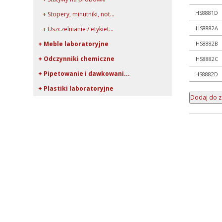
HS8881D
+ Stopery, minutniki, not...
HS8882A
+ Uszczelnianie / etykiet...
HS8882B
+ Meble laboratoryjne
+ Odczynniki chemiczne
HS8882C
+ Pipetowanie i dawkowani...
HS8882D
+ Plastiki laboratoryjne
+ Porcelana laboratoryjna
+ Rury, pręty, kapilary ...
+ Szkło kwarcowe
+ Szkło laboratoryjne
+ Termometry / Areometry
+ Urządzenia laboratoryj...
+ WPL - produkcja
+ Wyroby metalowe