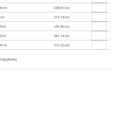
000ml
338.81/szt
0ml
216.14/szt
00ml
239.40/szt
00ml
286.14/szt
000ml
315.32/szt
/zapytania