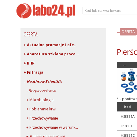
OFERTA
OFERTA
+ Aktualne promocje i ofe...
Pierśc
+ Aparatura szklana proce...
+ BHP
←
+ Filtracja
- Heathrow Scientific
- Bezpieczeństwo
* - poniższ
+ Mikrobiologia
Kod
+ Pobieranie krwi
HS8881A
+ Przechowywanie
HS8881B
+ Przechowywanie w warunk...
HS8881C
+ Statywy na probówki