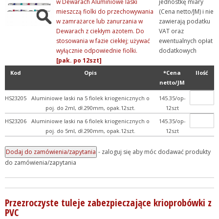
w Dewarach Aluminiowe laski
jednostkę miary
mieszczą fiolki do przechowywania
(Cena netto/JM) i nie
w zamrażarce lub zanurzania w
zawierają podatku
Dewarach z ciekłym azotem. Do
VAT oraz
stosowania w fazie ciekłej; używać
ewentualnych opłat
wyłącznie odpowiednie fiolki.
dodatkowych
[pak. po 12szt]
Kod
Opis
*Cena
Ilość
netto/JM
HS23205
Aluminiowe laski na 5 fiolek kriogenicznych o
145.35/op-
poj. do 2ml, dł.290mm, opak.12szt.
12szt
HS23206
Aluminiowe laski na 6 fiolek kriogenicznych o
145.35/op-
poj. do 5ml, dł.290mm, opak.12szt.
12szt
- zaloguj się aby móc dodawać produkty
do zamówienia/zapytania
Przezroczyste tuleje zabezpieczające krioprobówki z
PVC