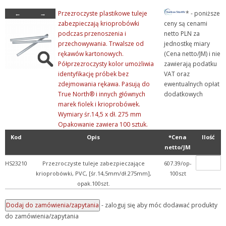
←
→
Przezroczyste plastikowe tuleje
* - poniższe
zabezpieczają krioprobówki
ceny są cenami
podczas przenoszenia i
netto PLN za
przechowywania. Trwalsze od
jednostkę miary
rękawów kartonowych.
(Cena netto/JM) i nie
Półprzezroczysty kolor umożliwia
zawierają podatku
identyfikację próbek bez
VAT oraz
zdejmowania rękawa. Pasują do
ewentualnych opłat
True North® i innych głównych
dodatkowych
marek fiolek i krioprobówek.
Wymiary śr.14,5 x dł. 275 mm
Opakowanie zawiera 100 sztuk.
Kod
Opis
*Cena
Ilość
netto/JM
HS23210
Przezroczyste tuleje zabezpieczające
607.39/op-
krioprobówki, PVC, [śr.14,5mm/dł.275mm],
100szt
opak.100szt.
- zaloguj się aby móc dodawać produkty
do zamówienia/zapytania