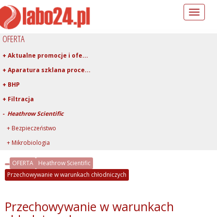
Toggle
navigation
OFERTA
+ Aktualne promocje i ofe...
+ Aparatura szklana proce...
+ BHP
+ Filtracja
- Heathrow Scientific
+ Bezpieczeństwo
+ Mikrobiologia
+ Pobieranie krwi
OFERTA
Heathrow Scientific
+ Przechowywanie
Przechowywanie w warunkach chłodniczych
- Przechowywanie w warunk...
+ Statywy na probówki
Przechowywanie w warunkach
+ Stopery, minutniki, not...