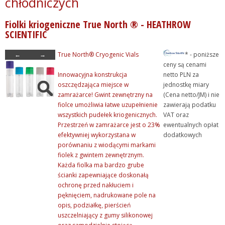
chłodniczych
+ Uszczelnianie / etykiet...
Fiolki kriogeniczne True North ® - HEATHROW
+ Meble laboratoryjne
SCIENTIFIC
+ Odczynniki chemiczne
←
→
True North® Cryogenic Vials
* - poniższe
+ Pipetowanie i dawkowani...
ceny są cenami
+ Plastiki laboratoryjne
Innowacyjna konstrukcja
netto PLN za
oszczędzająca miejsce w
jednostkę miary
+ Porcelana laboratoryjna
zamrażarce! Gwint zewnętrzny na
(Cena netto/JM) i nie
+ Rury, pręty, kapilary ...
fiolce umożliwia łatwe uzupełnienie
zawierają podatku
wszystkich pudełek kriogenicznych.
VAT oraz
+ Szkło kwarcowe
Przestrzeń w zamrażarce jest o 23%
ewentualnych opłat
+ Szkło laboratoryjne
efektywniej wykorzystana w
dodatkowych
porównaniu z wiodącymi markami
+ Termometry / Areometry
fiolek z gwintem zewnętrznym.
+ Urządzenia laboratoryj...
Każda fiolka ma bardzo grube
ścianki zapewniające doskonałą
+ WPL - produkcja
ochronę przed nakłuciem i
+ Wyroby metalowe
pęknięciem, nadrukowane pole na
opis, podziałkę, pierścień
+ Wyroby z gumy, drewna, ...
uszczelniający z gumy silikonowej
+ Z przymrużeniem oka