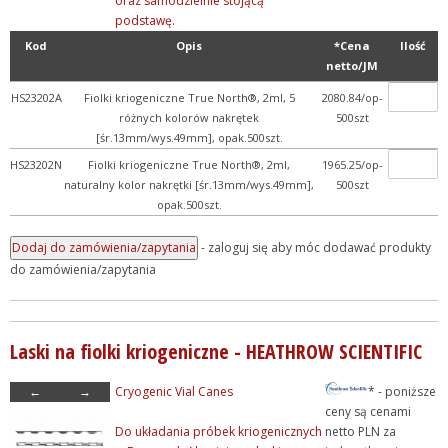
oraz samodzielnie stojącą
podstawę.
Kod
Opis
*Cena
Ilość
netto/JM
HS23202A
Fiolki kriogeniczne True North®, 2ml, 5
2080.84/op-
różnych kolorów nakrętek
500szt
[śr.13mm/wys.49mm], opak.500szt.
HS23202N
Fiolki kriogeniczne True North®, 2ml,
1965.25/op-
naturalny kolor nakrętki [śr.13mm/wys.49mm],
500szt
opak.500szt.
- zaloguj się aby móc dodawać produkty
do zamówienia/zapytania
Laski na fiolki kriogeniczne - HEATHROW SCIENTIFIC
←
→
Cryogenic Vial Canes
* - poniższe
ceny są cenami
Do układania próbek kriogenicznych
netto PLN za