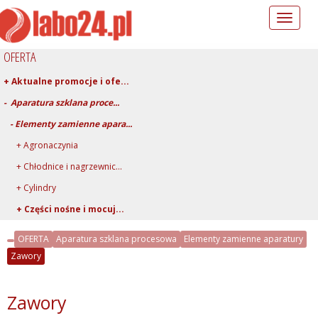
Toggle
navigation
OFERTA
+ Aktualne promocje i ofe...
- Aparatura szklana proce...
- Elementy zamienne apara...
+ Agronaczynia
+ Chłodnice i nagrzewnic...
+ Cylindry
+ Części nośne i mocuj...
+ Kociołki reakcyjne
OFERTA
Aparatura szklana procesowa
Elementy zamienne aparatury
+ Kolby
Zawory
+ Kształtki i redukcje
+ Mieszadła
Zawory
+ Nasadki i rurki