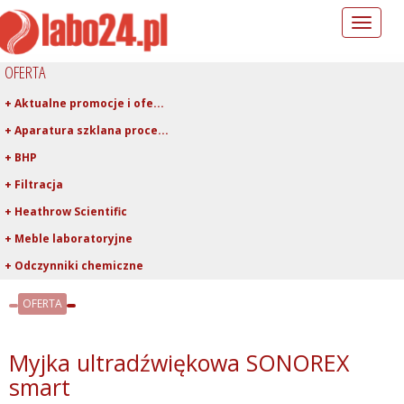
Toggle
navigation
OFERTA
+ Aktualne promocje i ofe...
+ Aparatura szklana proce...
+ BHP
+ Filtracja
+ Heathrow Scientific
+ Meble laboratoryjne
+ Odczynniki chemiczne
+ Pipetowanie i dawkowani...
OFERTA
+ Plastiki laboratoryjne
+ Porcelana laboratoryjna
Myjka ultradźwiękowa SONOREX
+ Rury, pręty, kapilary ...
smart
+ Szkło kwarcowe