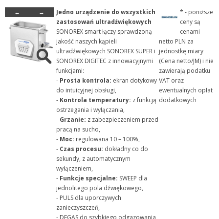
←
→
Jedno urządzenie do wszystkich
* - poniższe
+ Szkło laboratoryjne
zastosowań ultradźwiękowych
ceny są
+ Termometry / Areometry
SONOREX smart łączy sprawdzoną
cenami
jakość naszych kąpieli
netto PLN za
+ Urządzenia laboratoryj...
ultradźwiękowych SONOREX SUPER i
jednostkę miary
+ WPL - produkcja
SONOREX DIGITEC z innowacyjnymi
(Cena netto/JM) i nie
funkcjami:
zawierają podatku
+ Wyroby metalowe
-
Prosta kontrola:
ekran dotykowy
VAT oraz
+ Wyroby z gumy, drewna, ...
do intuicyjnej obsługi,
ewentualnych opłat
-
Kontrola temperatury:
z funkcją
dodatkowych
+ Z przymrużeniem oka
ostrzegania i wyłączania,
-
Grzanie:
z zabezpieczeniem przed
pracą na sucho,
-
Moc:
regulowana 10 – 100%,
-
Czas procesu:
dokładny co do
sekundy, z automatycznym
wyłączeniem,
-
Funkcje specjalne:
SWEEP dla
jednolitego pola dźwiękowego,
- PULS dla uporczywych
zanieczyszczeń,
- DEGAS do szybkiego odgazowania,