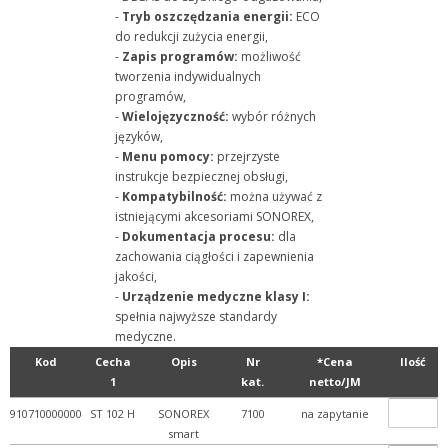
-
Tryb oszczędzania energii:
ECO
do redukcji zużycia energii,
-
Zapis programów:
możliwość
tworzenia indywidualnych
programów,
-
Wielojęzyczność:
wybór różnych
języków,
-
Menu pomocy:
przejrzyste
instrukcje bezpiecznej obsługi,
-
Kompatybilność:
można używać z
istniejącymi akcesoriami SONOREX,
-
Dokumentacja procesu:
dla
zachowania ciągłości i zapewnienia
jakości,
-
Urządzenie medyczne klasy I:
spełnia najwyższe standardy
medyczne.
Kod
Cecha
Opis
Nr
*Cena
Ilość
1
kat.
netto/JM
910710000000
ST 102 H
SONOREX
7100
na zapytanie
smart