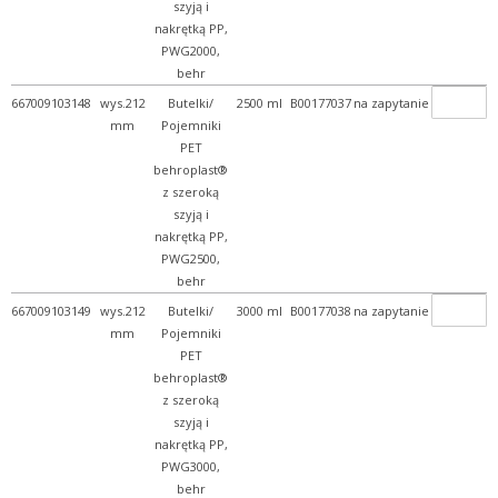
szyją i
nakrętką PP,
PWG2000,
behr
667009103148
wys.212
Butelki/
2500 ml
B00177037
na zapytanie
mm
Pojemniki
PET
behroplast®
z szeroką
szyją i
nakrętką PP,
PWG2500,
behr
667009103149
wys.212
Butelki/
3000 ml
B00177038
na zapytanie
mm
Pojemniki
PET
behroplast®
z szeroką
szyją i
nakrętką PP,
PWG3000,
behr