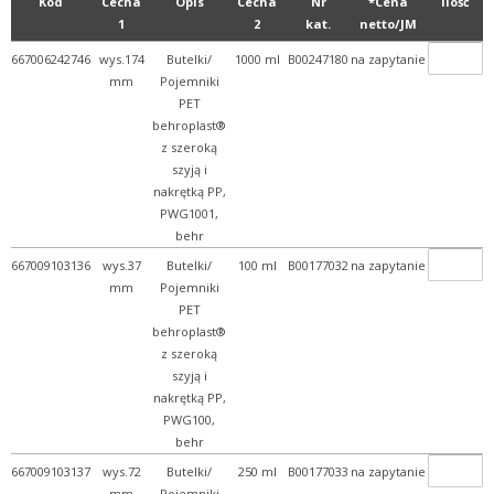
Kod
Cecha
Opis
Cecha
Nr
*Cena
Ilość
1
2
kat.
netto/JM
667006242746
wys.174
Butelki/
1000 ml
B00247180
na zapytanie
mm
Pojemniki
PET
behroplast®
z szeroką
szyją i
nakrętką PP,
PWG1001,
behr
667009103136
wys.37
Butelki/
100 ml
B00177032
na zapytanie
mm
Pojemniki
PET
behroplast®
z szeroką
szyją i
nakrętką PP,
PWG100,
behr
667009103137
wys.72
Butelki/
250 ml
B00177033
na zapytanie
mm
Pojemniki