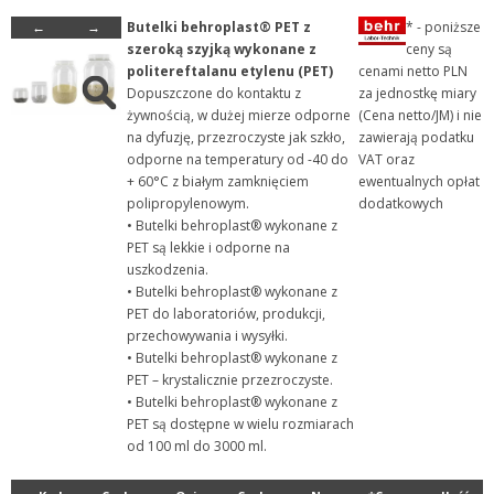
←
→
Butelki behroplast® PET z
* - poniższe
+ Szkło laboratoryjne
szeroką szyjką wykonane z
ceny są
+ Termometry / Areometry
politereftalanu etylenu (PET)
cenami netto PLN
Dopuszczone do kontaktu z
za jednostkę miary
+ Urządzenia laboratoryj...
żywnością, w dużej mierze odporne
(Cena netto/JM) i nie
+ WPL - produkcja
na dyfuzję, przezroczyste jak szkło,
zawierają podatku
odporne na temperatury od -40 do
VAT oraz
+ Wyroby metalowe
+ 60°C z białym zamknięciem
ewentualnych opłat
+ Wyroby z gumy, drewna, ...
polipropylenowym.
dodatkowych
• Butelki behroplast® wykonane z
+ Z przymrużeniem oka
PET są lekkie i odporne na
uszkodzenia.
• Butelki behroplast® wykonane z
PET do laboratoriów, produkcji,
przechowywania i wysyłki.
• Butelki behroplast® wykonane z
PET – krystalicznie przezroczyste.
• Butelki behroplast® wykonane z
PET są dostępne w wielu rozmiarach
od 100 ml do 3000 ml.