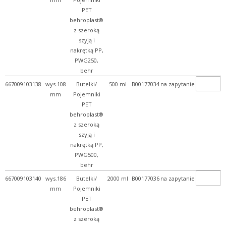
PET
behroplast®
z szeroką
szyją i
nakrętką PP,
PWG250,
behr
667009103138
wys.108
Butelki/
500 ml
B00177034
na zapytanie
mm
Pojemniki
PET
behroplast®
z szeroką
szyją i
nakrętką PP,
PWG500,
behr
667009103140
wys.186
Butelki/
2000 ml
B00177036
na zapytanie
mm
Pojemniki
PET
behroplast®
z szeroką