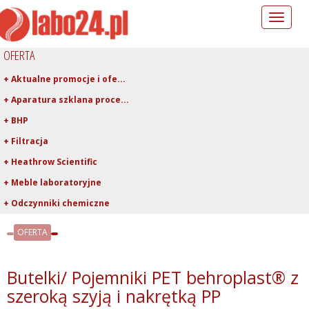
Toggle
navigation
OFERTA
+ Aktualne promocje i ofe...
+ Aparatura szklana proce...
+ BHP
+ Filtracja
+ Heathrow Scientific
+ Meble laboratoryjne
+ Odczynniki chemiczne
+ Pipetowanie i dawkowani...
OFERTA
+ Plastiki laboratoryjne
+ Porcelana laboratoryjna
Butelki/ Pojemniki PET behroplast® z
+ Rury, pręty, kapilary ...
szeroką szyją i nakrętką PP
+ Szkło kwarcowe