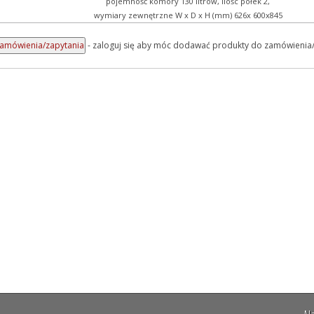
pojemność komory 130 litrów, ilośc półek 2,
wymiary zewnętrzne W x D x H (mm) 626x 600x845
- zaloguj się aby móc dodawać produkty do zamówienia