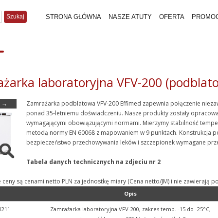
Szukaj
STRONA GŁÓWNA
NASZE ATUTY
OFERTA
PROMO
żarka laboratoryjna VFV-200 (podblat
→
Zamrażarka podblatowa VFV-200 Effimed zapewnia połączenie niezawod
ponad 35-letniemu doświadczeniu. Nasze produkty zostały opracowan
wymagającymi obowiązującymi normami. Mierzymy stabilność tempe
metodą normy EN 60068 z mapowaniem w 9 punktach. Konstrukcja po
bezpieczeństwo przechowywania leków i szczepionek wymagane prze
Tabela danych technicznych na zdjeciu nr 2
e ceny są cenami netto PLN za jednostkę miary (Cena netto/JM) i nie zawieraj
Opis
1211
Zamrażarka laboratoryjna VFV-200, zakres temp. -15 do -25°C,