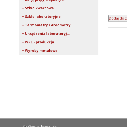
+ Szkło kwarcowe
+ Szkło laboratoryjne
+ Termometry / Areometry
+ Urządzenia laboratoryj...
+ WPL - produkcja
+ Wyroby metalowe
+ Wyroby z gumy, drewna, ...
+ Z przymrużeniem oka