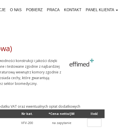
CJE
O NAS
POBIERZ
PRACA
KONTAKT
PANEL KLIENTA
owa)
ności konstrukcji i jakości dzięki
e i testowane zgodnie z najbardziej
raturową wewnątrz komory zgodnie z
siada cechy, które gwarantują
z sektor biomedyczny.
ą podatku VAT oraz ewentualnych opłat dodatkowych
Nr kat.
*Cena netto/JM
Ilość
VFV-200
na zapytanie