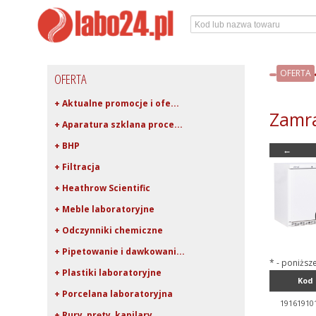
OFERTA
OFERTA
+ Aktualne promocje i ofe...
Zamra
+ Aparatura szklana proce...
+ BHP
←
+ Filtracja
+ Heathrow Scientific
+ Meble laboratoryjne
+ Odczynniki chemiczne
+ Pipetowanie i dawkowani...
* - poniższ
+ Plastiki laboratoryjne
Kod
+ Porcelana laboratoryjna
19161910
+ Rury, pręty, kapilary ...