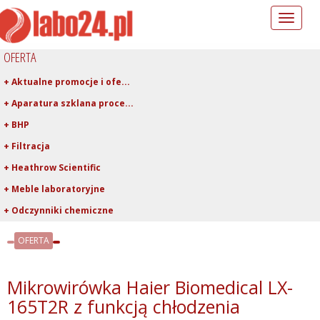
Toggle
navigation
OFERTA
+ Aktualne promocje i ofe...
+ Aparatura szklana proce...
+ BHP
+ Filtracja
+ Heathrow Scientific
+ Meble laboratoryjne
+ Odczynniki chemiczne
+ Pipetowanie i dawkowani...
OFERTA
+ Plastiki laboratoryjne
+ Porcelana laboratoryjna
Mikrowirówka Haier Biomedical LX-
+ Rury, pręty, kapilary ...
165T2R z funkcją chłodzenia
+ Szkło kwarcowe