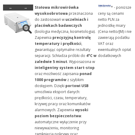
←
→
Stołowa mikrowirówka
* - poniższe
+ Szkło laboratoryjne
wysokoobrotowa
przeznaczona
ceny są cenami
+ Termometry / Areometry
do zastosowań w
uczelniach i
netto PLN za
placówkach badawczych
jednostkę miary
+ Urządzenia laboratoryj...
(biologia medyczna, kosmetologia).
(Cena netto/JM) i nie
+ WPL - produkcja
Zapewnia
precyzyjną kontrolę
zawierają podatku
temperatury i prędkości
,
VAT oraz
+ Wyroby metalowe
gwarantując optymalne rezultaty
ewentualnych opłat
+ Wyroby z gumy, drewna, ...
separacji. Schładza próbki do
4°C w
dodatkowych
zaledwie 5 minut
. Wyposażona w
+ Z przymrużeniem oka
inteligentny system start-stop
oraz możliwość zapisania
ponad
1000 programów
z szybkim
dostępem. Dzięki
portowi USB
umożliwia eksport danych:
prędkości, czasu, temperatury,
krzywej pracy oraz komunikatów
alarmowych. Zapewnia
wysoki
poziom bezpieczeństwa
:
automatyczne wyłączenie przy
niewyważeniu, monitoring
zamknięcia pokrywy oraz