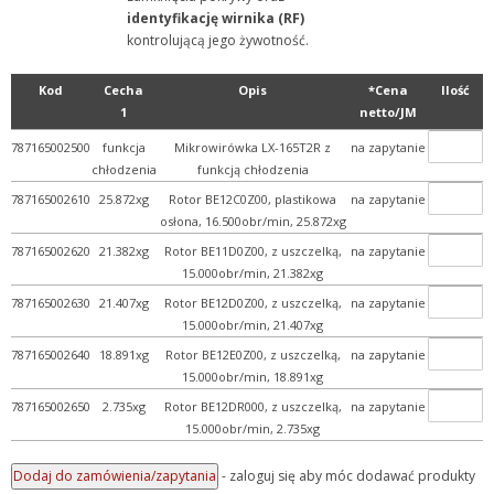
identyfikację wirnika (RF)
kontrolującą jego żywotność.
Kod
Cecha
Opis
*Cena
Ilość
1
netto/JM
787165002500
funkcja
Mikrowirówka LX-165T2R z
na zapytanie
chłodzenia
funkcją chłodzenia
787165002610
25.872xg
Rotor BE12C0Z00, plastikowa
na zapytanie
osłona, 16.500obr/min, 25.872xg
787165002620
21.382xg
Rotor BE11D0Z00, z uszczelką,
na zapytanie
15.000obr/min, 21.382xg
787165002630
21.407xg
Rotor BE12D0Z00, z uszczelką,
na zapytanie
15.000obr/min, 21.407xg
787165002640
18.891xg
Rotor BE12E0Z00, z uszczelką,
na zapytanie
15.000obr/min, 18.891xg
787165002650
2.735xg
Rotor BE12DR000, z uszczelką,
na zapytanie
15.000obr/min, 2.735xg
- zaloguj się aby móc dodawać produkty