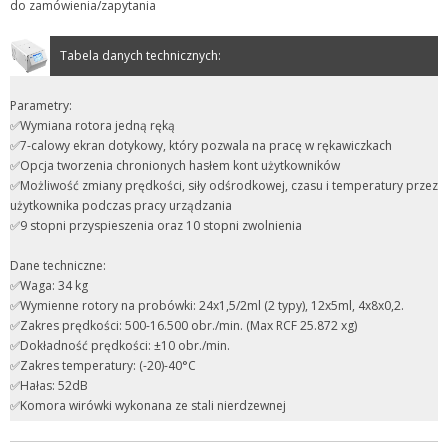
do zamówienia/zapytania
Tabela danych technicznych:
Parametry:
✅Wymiana rotora jedną ręką
✅7-calowy ekran dotykowy, który pozwala na pracę w rękawiczkach
✅Opcja tworzenia chronionych hasłem kont użytkowników
✅Możliwość zmiany prędkości, siły odśrodkowej, czasu i temperatury przez
użytkownika podczas pracy urządzania
✅9 stopni przyspieszenia oraz 10 stopni zwolnienia
Dane techniczne:
✅Waga: 34 kg
✅Wymienne rotory na probówki: 24x1,5/2ml (2 typy), 12x5ml, 4x8x0,2.
✅Zakres prędkości: 500-16.500 obr./min. (Max RCF 25.872 xg)
✅Dokładność prędkości: ±10 obr./min.
✅Zakres temperatury: (-20)-40°C
✅Hałas: 52dB
✅Komora wirówki wykonana ze stali nierdzewnej