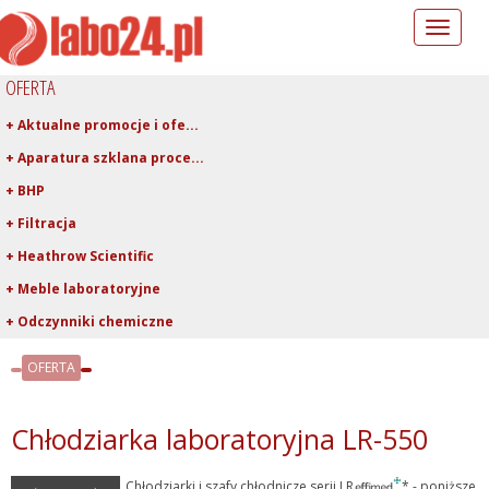
Toggle
navigation
OFERTA
+ Aktualne promocje i ofe...
+ Aparatura szklana proce...
+ BHP
+ Filtracja
+ Heathrow Scientific
+ Meble laboratoryjne
+ Odczynniki chemiczne
+ Pipetowanie i dawkowani...
OFERTA
+ Plastiki laboratoryjne
+ Porcelana laboratoryjna
Chłodziarka laboratoryjna LR-550
+ Rury, pręty, kapilary ...
+ Szkło kwarcowe
←
→
Chłodziarki i szafy chłodnicze serii LR
* - poniższe