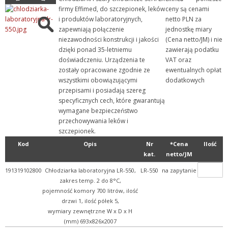
firmy Effimed, do szczepionek, leków
ceny są cenami
+ Szkło laboratoryjne
i produktów laboratoryjnych,
netto PLN za
+ Termometry / Areometry
zapewniają połączenie
jednostkę miary
niezawodności konstrukcji i jakości
(Cena netto/JM) i nie
+ Urządzenia laboratoryj...
dzięki ponad 35-letniemu
zawierają podatku
+ WPL - produkcja
doświadczeniu. Urządzenia te
VAT oraz
zostały opracowane zgodnie ze
ewentualnych opłat
+ Wyroby metalowe
wszystkimi obowiązującymi
dodatkowych
+ Wyroby z gumy, drewna, ...
przepisami i posiadają szereg
specyficznych cech, które gwarantują
+ Z przymrużeniem oka
wymagane bezpieczeństwo
przechowywania leków i
szczepionek.
Kod
Opis
Nr
*Cena
Ilość
kat.
netto/JM
191319102800
Chłodziarka laboratoryjna LR-550,
LR-550
na zapytanie
zakres temp. 2 do 8°C,
pojemność komory 700 litrów, ilość
drzwi 1, ilość półek 5,
wymiary zewnętrzne W x D x H
(mm) 693x826x2007