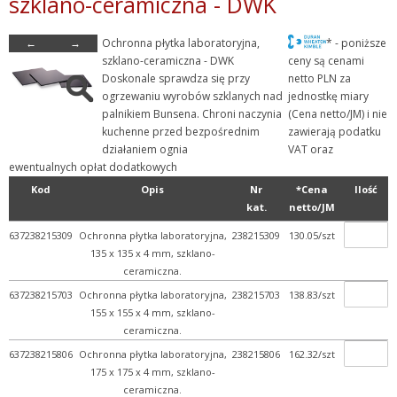
szklano-ceramiczna - DWK
+ Szkło laboratoryjne
←
→
Ochronna płytka laboratoryjna,
* - poniższe
+ Termometry / Areometry
szklano-ceramiczna - DWK
ceny są cenami
+ Urządzenia laboratoryj...
Doskonale sprawdza się przy
netto PLN za
ogrzewaniu wyrobów szklanych nad
jednostkę miary
+ WPL - produkcja
palnikiem Bunsena. Chroni naczynia
(Cena netto/JM) i nie
- Wyroby metalowe
kuchenne przed bezpośrednim
zawierają podatku
działaniem ognia
VAT oraz
+ Butle
ewentualnych opłat dodatkowych
+ Lejki, naczynia, zlewki
Kod
Opis
Nr
*Cena
Ilość
kat.
netto/JM
+ Łyżki, łopatki, szpa...
+ Mieszadła
637238215309
Ochronna płytka laboratoryjna,
238215309
130.05/szt
135 x 135 x 4 mm, szklano-
+ Nożyce noże skalpele ...
ceramiczna.
- Palniki laborator. i ak...
637238215703
Ochronna płytka laboratoryjna,
238215703
138.83/szt
155 x 155 x 4 mm, szklano-
+ Palniki laboratoryjne
ceramiczna.
- Stojaki i płytki nad p...
637238215806
Ochronna płytka laboratoryjna,
238215806
162.32/szt
+ Palniki szklarskie
175 x 175 x 4 mm, szklano-
ceramiczna.
+ Pincety