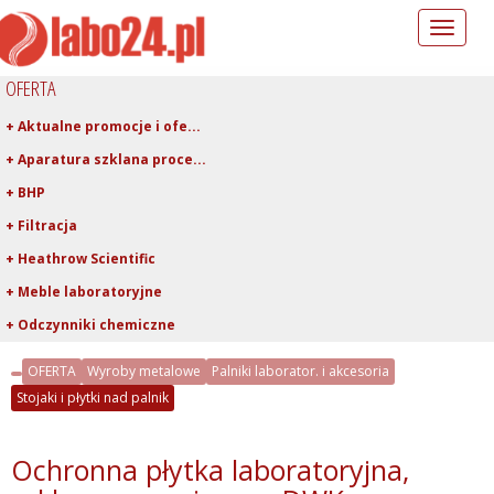
Toggle
navigation
OFERTA
+ Aktualne promocje i ofe...
+ Aparatura szklana proce...
+ BHP
+ Filtracja
+ Heathrow Scientific
+ Meble laboratoryjne
+ Odczynniki chemiczne
+ Pipetowanie i dawkowani...
OFERTA
Wyroby metalowe
Palniki laborator. i akcesoria
+ Plastiki laboratoryjne
Stojaki i płytki nad palnik
+ Porcelana laboratoryjna
+ Rury, pręty, kapilary ...
Ochronna płytka laboratoryjna,
+ Szkło kwarcowe