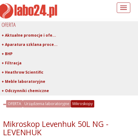
Toggle
navigation
OFERTA
+ Aktualne promocje i ofe...
+ Aparatura szklana proce...
+ BHP
+ Filtracja
+ Heathrow Scientific
+ Meble laboratoryjne
+ Odczynniki chemiczne
+ Pipetowanie i dawkowani...
OFERTA
Urządzenia laboratoryjne
Mikroskopy
+ Plastiki laboratoryjne
+ Porcelana laboratoryjna
Mikroskop Levenhuk 50L NG -
+ Rury, pręty, kapilary ...
LEVENHUK
+ Szkło kwarcowe