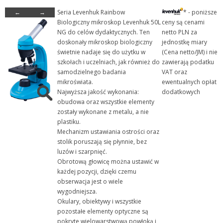
←
→
Seria Levenhuk Rainbow
* - poniższe
+ Szkło laboratoryjne
Biologiczny mikroskop Levenhuk 50L
ceny są cenami
+ Termometry / Areometry
NG do celów dydaktycznych. Ten
netto PLN za
doskonały mikroskop biologiczny
jednostkę miary
- Urządzenia laboratoryj...
świetnie nadaje się do użytku w
(Cena netto/JM) i nie
+ Chłodzenie
szkołach i uczelniach, jak również do
zawierają podatku
samodzielnego badania
VAT oraz
+ Destylacja
mikroświata.
ewentualnych opłat
+ Eksykatory szafkowe
Najwyższa jakość wykonania:
dodatkowych
obudowa oraz wszystkie elementy
+ Grzanie
zostały wykonane z metalu, a nie
+ Mieszanie i wytrząsani...
plastiku.
Mechanizm ustawiania ostrości oraz
+ Mikrobiologia i Life Sc...
stolik poruszają się płynnie, bez
- Mikroskopy
luzów i szarpnięć.
Obrotową głowicę można ustawić w
+ Myjki ultradźwiękowe
każdej pozycji, dzięki czemu
+ Pompy
obserwacja jest o wiele
wygodniejsza.
+ Rozdrabnianie i homogen...
Okulary, obiektywy i wszystkie
+ Rozdzielanie
pozostałe elementy optyczne są
pokryte wielowarstwową powłoką i
+ Systemy oczyszczania wo...