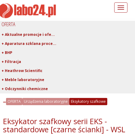
Toggle
navigation
OFERTA
+ Aktualne promocje i ofe...
+ Aparatura szklana proce...
+ BHP
+ Filtracja
+ Heathrow Scientific
+ Meble laboratoryjne
+ Odczynniki chemiczne
+ Pipetowanie i dawkowani...
OFERTA
Urządzenia laboratoryjne
Eksykatory szafkowe
+ Plastiki laboratoryjne
+ Porcelana laboratoryjna
Eksykator szafkowy serii EKS -
+ Rury, pręty, kapilary ...
standardowe [czarne ścianki] - WSL
+ Szkło kwarcowe