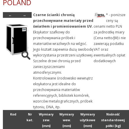
POLAND
+ Szkło laboratoryjne
←
→
Czarne ścianki chronią
* - poniższe
+ Termometry / Areometry
przechowywane materiały przed
ceny są
- Urządzenia laboratoryj...
światłem i promieniowaniem UV.
cenami netto PLN
Eksykator szafkowy do
za jednostkę miary
+ Chłodzenie
przechowywania próbek i
(Cena netto/JM) i nie
+ Destylacja
materiałów wrażliwych na wilgoć.
zawierają podatku
Jego kształt zapewnia dużą swobodę
VAT oraz
- Eksykatory szafkowe
wykorzystania przestrzeni użytkowej.
ewentualnych opłat
+ Grzanie
Szczelne drzwi chronią przed
dodatkowych
zanieczyszczeniami
+ Mieszanie i wytrząsani...
atmosferycznymi.
+ Mikrobiologia i Life Sc...
Kontrolowane środowisko wewnątrz
eksykatora jest idealne do
+ Mikroskopy
przechowywania materiałów
+ Myjki ultradźwiękowe
referencyjnych, bibliotek komórek,
wzorców metalograficznych, próbek
+ Pompy
tytoniu, DNA, itp.
+ Rozdrabnianie i homogen...
Kod
Nr
Wymiary
Wymiary
Wymiary
Nośność
+ Rozdzielanie
kat.
zew.
wew.
użytkowe
standardowej
[mm]
[mm]
[mm]
półki [kg]
+ Systemy oczyszczania wo...