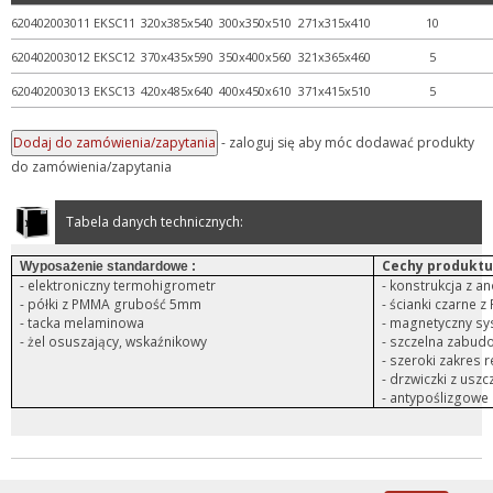
620402003011
EKSC11
320x385x540
300x350x510
271x315x410
10
+ Urządzenia do pomiaru
620402003012
EKSC12
370x435x590
350x400x560
321x365x460
5
+ Ważenie
620402003013
EKSC13
420x485x640
400x450x610
371x415x510
5
+ WPL - produkcja
+ Wyroby metalowe
- zaloguj się aby móc dodawać produkty
+ Wyroby z gumy, drewna, ...
do zamówienia/zapytania
+ Z przymrużeniem oka
Tabela danych technicznych:
Cechy produktu
Wyposażenie standardowe :
- elektroniczny termohigrometr
- konstrukcja z 
-
półki z PMMA grubość 5mm
- ścianki czarne z
-
tacka melaminowa
- magnetyczny sy
-
żel osuszający, wskaźnikowy
- szczelna zabud
- szeroki zakres 
- drzwiczki z us
- antypoślizgow