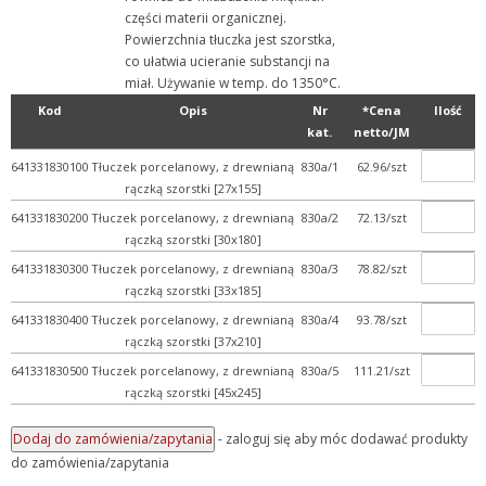
części materii organicznej.
+ Z przymrużeniem oka
Powierzchnia tłuczka jest szorstka,
co ułatwia ucieranie substancji na
miał. Używanie w temp. do 1350°C.
Kod
Opis
Nr
*Cena
Ilość
kat.
netto/JM
641331830100
Tłuczek porcelanowy, z drewnianą
830a/1
62.96/szt
rączką szorstki [27x155]
641331830200
Tłuczek porcelanowy, z drewnianą
830a/2
72.13/szt
rączką szorstki [30x180]
641331830300
Tłuczek porcelanowy, z drewnianą
830a/3
78.82/szt
rączką szorstki [33x185]
641331830400
Tłuczek porcelanowy, z drewnianą
830a/4
93.78/szt
rączką szorstki [37x210]
641331830500
Tłuczek porcelanowy, z drewnianą
830a/5
111.21/szt
rączką szorstki [45x245]
- zaloguj się aby móc dodawać produkty
do zamówienia/zapytania