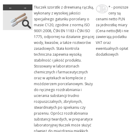
←
→
Tłuczek szorstki z drewnianą rączką,
* - poniższe
+ Łódeczki do spalań i...
wykonany z wysokiej jakości
ceny są
+ Łyżki, łyżeczko-szp...
specjalnego gatunku porcelany o
cenami netto PLN
masie C120, zgodnie z normą ISO
za jednostkę miary
- Moździerze i tłuczki ...
9001:2008, ČSN EN 1183 i ČSN ISO
(Cena netto/JM) i nie
+ Parownice porcelanowe
1775, odpornej na działanie gorącej
zawierają podatku
wody, kwasów, a także roztworów
VAT oraz
+ Pozostałe wyroby porce...
zasadowych. Stała kontrola
ewentualnych opłat
+ Tygle i pokrywy porcela...
techniczna zapewnia wysoką
dodatkowych
stabilność i jakość produktu.
+ Wkłady porcelanowe do ...
Stosowany w laboratoriach
+ Rury, pręty, kapilary ...
chemicznych i farmaceutycznych
oraz w aptekach w komplecie z
+ Szkło kwarcowe
moździerzem porcelanowym. Służy
+ Szkło laboratoryjne
do ręcznego rozdrabniania i
ucierania substancji trudno
+ Termometry / Areometry
rozpuszczalnych, zbrylonych,
+ Urządzenia laboratoryj...
stwardniałych po spiekaniu czy
prażeniu. Oprócz rozdrabniania
+ WPL - produkcja
substancji twardych, w preparatyce
+ Wyroby metalowe
laboratoryjnej tłuczek może służyć
również do miażdżenia miękkich
+ Wyroby z gumy, drewna, ...