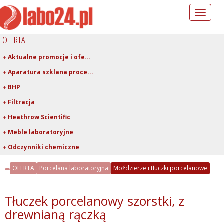
Toggle
navigation
OFERTA
+ Aktualne promocje i ofe...
+ Aparatura szklana proce...
+ BHP
+ Filtracja
+ Heathrow Scientific
+ Meble laboratoryjne
+ Odczynniki chemiczne
+ Pipetowanie i dawkowani...
OFERTA
Porcelana laboratoryjna
Moździerze i tłuczki porcelanowe
+ Plastiki laboratoryjne
- Porcelana laboratoryjna
Tłuczek porcelanowy szorstki, z
+ Zlewki i naczynia porc...
drewnianą rączką
+ Lejki porcelanowe