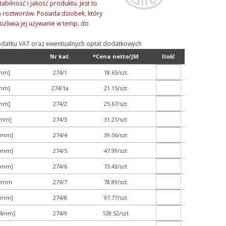
bilność i jakość produktu. Jest to
ia roztworów. Posiada dziobek, który
ożliwia jej używanie w temp. do
ą podatku VAT oraz ewentualnych opłat dodatkowych
Nr kat.
*Cena netto/JM
Ilość
2mm]
274/1
18.65/szt
0mm]
274/1a
21.15/szt
3mm]
274/2
25.67/szt
0mm]
274/3
31.21/szt
50mm]
274/4
39.56/szt
53mm]
274/5
47.99/szt
55mm]
274/6
73.43/szt
63mm
274/7
78.89/szt
68mm]
274/8
97.77/szt
x74mm]
274/9
128.52/szt