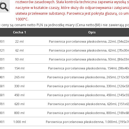
roztworów zasadowych. Stała kontrola techniczna zapewnia wysoką sta
naczynie w kształcie czaszy, które służy do odparowywania i zatężan
ułatwia przelewanie substancji. Parownica jest pokryta glazurą, co um
1000°C.
e ceny są cenami netto PLN za jednostkę miary (Cena netto/JM) i nie zawieraj
Cecha 1
Opis
101
22 ml
Parownica porcelanowa płaskodenna, 22ml, [54x2
121
62 ml
Parownica porcelanowa płaskodenna, 62ml, [70x3
201
93 ml
Parownica porcelanowa płaskodenna, 93ml, [86x3
301
154 ml
Parownica porcelanowa płaskodenna, 154ml, [98x4
401
265 ml
Parownica porcelanowa płaskodenna, 265ml, [112x
501
330 ml
Parownica porcelanowa płaskodenna, 330ml, [126x
601
450 ml
Parownica porcelanowa płaskodenna, 450ml, [145x
701
620 ml
Parownica porcelanowa płaskodenna, 620ml, [151x
801
800 ml
Parownica porcelanowa płaskodenna, 800ml, [169x
901
1.000 ml
Parownica porcelanowa płaskodenna, 1.000ml, [195