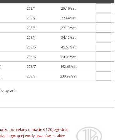
208/1
20.16/szt
208/2
22.64/szt
208/3
27.10/szt
208/4
34.12/szt
208/5
45.53/szt
208/6
64.03/szt
]
208/7
162.68/szt
]
208/8
230.92/szt
/zapytania
tunku porcelany o masie C120, zgodnie
ałanie gorącej wody, kwasów, a także