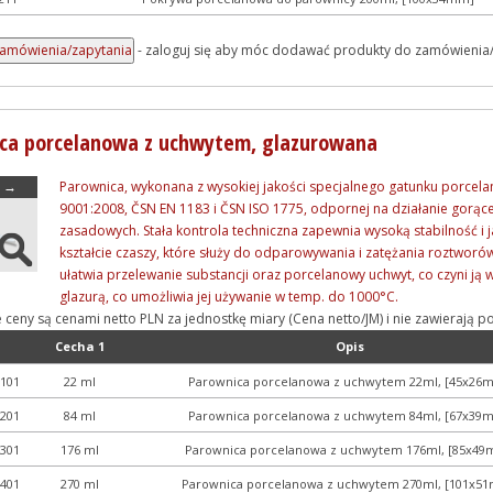
- zaloguj się aby móc dodawać produkty do zamówienia
ca porcelanowa z uchwytem, glazurowana
→
Parownica, wykonana z wysokiej jakości specjalnego gatunku porcela
9001:2008, ČSN EN 1183 i ČSN ISO 1775, odpornej na działanie gorąc
zasadowych. Stała kontrola techniczna zapewnia wysoką stabilność i j
kształcie czaszy, które służy do odparowywania i zatężania roztworó
ułatwia przelewanie substancji oraz porcelanowy uchwyt, co czyni ją
glazurą, co umożliwia jej używanie w temp. do 1000°C.
e ceny są cenami netto PLN za jednostkę miary (Cena netto/JM) i nie zawieraj
Cecha 1
Opis
101
22 ml
Parownica porcelanowa z uchwytem 22ml, [45x26
201
84 ml
Parownica porcelanowa z uchwytem 84ml, [67x39
301
176 ml
Parownica porcelanowa z uchwytem 176ml, [85x4
401
270 ml
Parownica porcelanowa z uchwytem 270ml, [101x5