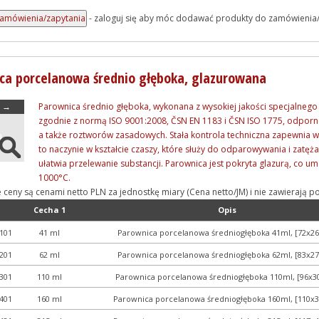
- zaloguj się aby móc dodawać produkty do zamówienia
ca porcelanowa średnio głęboka, glazurowana
→
Parownica średnio głęboka, wykonana z wysokiej jakości specjalnego
zgodnie z normą ISO 9001:2008, ČSN EN 1183 i ČSN ISO 1775, odporne
a także roztworów zasadowych. Stała kontrola techniczna zapewnia wy
to naczynie w kształcie czaszy, które służy do odparowywania i zatęż
ułatwia przelewanie substancji. Parownica jest pokryta glazurą, co um
1000°C.
e ceny są cenami netto PLN za jednostkę miary (Cena netto/JM) i nie zawieraj
Cecha 1
Opis
101
41 ml
Parownica porcelanowa średniogłęboka 41ml, [72x
201
62 ml
Parownica porcelanowa średniogłęboka 62ml, [83x
301
110 ml
Parownica porcelanowa średniogłęboka 110ml, [96x
401
160 ml
Parownica porcelanowa średniogłęboka 160ml, [110