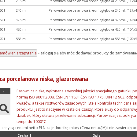
421
215 ml
Parownica porcelanowa średniogłęboka 215ml, [117
501
240 ml
Parownica porcelanowa średniogłęboka 240ml, [127
521
325 ml
Parownica porcelanowa średniogłęboka 325ml, [142
601
420 ml
Parownica porcelanowa średniogłęboka 420ml, [154
701
558 ml
Parownica porcelanowa średniogłęboka 558ml, [170
- zaloguj się aby móc dodawać produkty do zamówienia
ca porcelanowa niska, glazurowana
→
Parownica niska, wykonana z wysokiej jakości specjalnego gatunku p
normą ISO 9001:2008, ČSN EN 1183 i ČSN ISO 1775, DIN 12 903, odpor
kwasów, a także roztworów zasadowych. Stała kontrola techniczna za
produktu. Jest to naczynie w kształcie czaszy, które służy do odparo
dziobek, który ułatwia przelewanie substancji. Parownica jest pokryta
temp. do 1000°C
e ceny są cenami netto PLN za jednostkę miary (Cena netto/JM) i nie zawieraj
Cecha 1
Opis