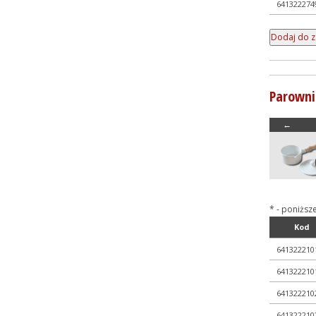
641322274
Parowni
←
* - poniższ
Kod
641322210
641322210
641322210
641322210