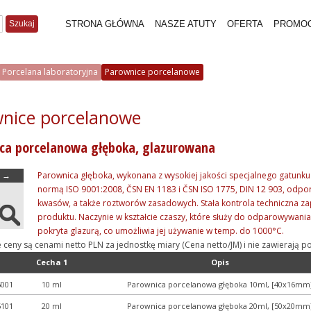
Szukaj
STRONA GŁÓWNA
NASZE ATUTY
OFERTA
PROMO
Porcelana laboratoryjna
Parownice porcelanowe
nice porcelanowe
ca porcelanowa głęboka, glazurowana
→
Parownica głęboka, wykonana z wysokiej jakości specjalnego gatunku
normą ISO 9001:2008, ČSN EN 1183 i ČSN ISO 1775, DIN 12 903, odpor
kwasów, a także roztworów zasadowych. Stała kontrola techniczna za
produktu. Naczynie w kształcie czaszy, które służy do odparowywania
pokryta glazurą, co umożliwia jej używanie w temp. do 1000°C.
e ceny są cenami netto PLN za jednostkę miary (Cena netto/JM) i nie zawieraj
Cecha 1
Opis
6001
10 ml
Parownica porcelanowa głęboka 10ml, [40x16mm
6101
20 ml
Parownica porcelanowa głęboka 20ml, [50x20mm