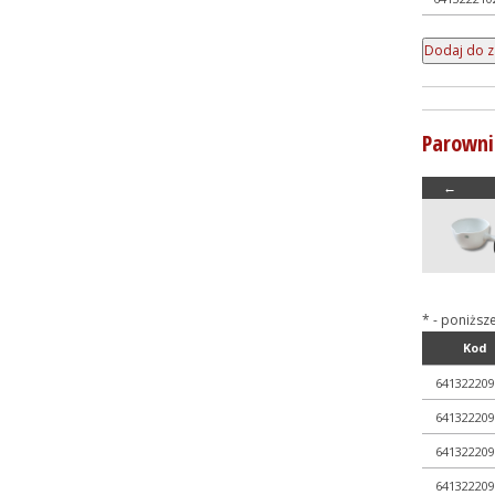
Parowni
←
* - poniższ
Kod
641322209
641322209
641322209
641322209