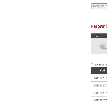
+ Wyroby metalowe
+ Wyroby z gumy, drewna, ...
+ Z przymrużeniem oka
Parowni
←
* - poniższ
Kod
641322207
641322207
641322207
641322207