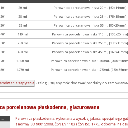
8101
20 ml
Parownica porcelanowa niska 20ml, [60x14mm]
8201
28 ml
Parownica porcelanowa niska 28ml, [75x15mm]
8301
55 ml
Parownica porcelanowa niska 55ml, [80x20mm]
8401
110 ml
Parownica porcelanowa niska 110ml, [100x25mm]
8501
250 ml
Parownica porcelanowa niska 250ml, [130x30mm]
8601
450 ml
Parownica porcelanowa niska 450ml, [160x40mm]
8701
1.100 ml
Parownica porcelanowa niska 1.100ml, [200x55mm
8801
1.750 ml
Parownica porcelanowa niska 1.750ml, [250x55mm
- zaloguj się aby móc dodawać produkty do zamówienia
ca porcelanowa płaskodenna, glazurowana
→
Parownica płaskodenna, wykonana z wysokiej jakości specjalnego ga
z normą ISO 9001:2008, ČSN EN 1183 i ČSN ISO 1775, odpornej na dzi