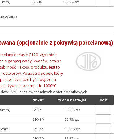
105mm]
274/10
189.77/szt
/zapytania
owana (opcjonalnie z pokrywką porcelanową)
orcelany o masie C120, zgodnie z
anie gorącej wody, kwasów, a także
bilność i jakość produktu. Jest to
ia roztworów. Posiada dziobek, który
o parownicy może być dołączona
 jej używanie w temp. do 1000°C.
ą podatku VAT oraz ewentualnych opłat dodatkowych
Nr kat.
*Cena netto/JM
Ilość
x40mm]
210/1
129.22/szt
210/1 V
33.79/szt
x45mm]
210/2
138.22/szt
210/2 V
38.67/szt