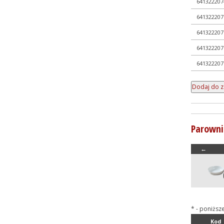
641322207
641322207
641322207
641322207
641322207
Parowni
←
* - poniższ
Kod