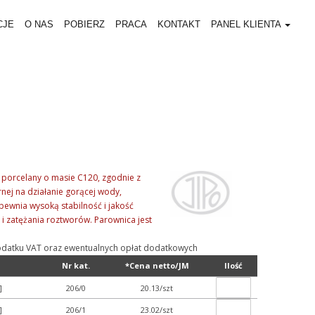
CJE
O NAS
POBIERZ
PRACA
KONTAKT
PANEL KLIENTA
 porcelany o masie C120, zgodnie z
nej na działanie gorącej wody,
pewnia wysoką stabilność i jakość
 i zatężania roztworów. Parownica jest
ą podatku VAT oraz ewentualnych opłat dodatkowych
Nr kat.
*Cena netto/JM
Ilość
]
206/0
20.13/szt
]
206/1
23.02/szt