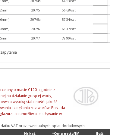
x41mm]
207/4a
44.53/szt
x42mm]
207/5
56.68/szt
x46mm]
207/5a
57.34/szt
x50mm]
207/6
63.37/szt
x55mm]
207/7
78.90/szt
/zapytania
orcelany o masie C120, zgodnie z
nej na działanie gorącej wody,
pewnia wysoką stabilność i jakość
wywania i zatężania roztworów. Posiada
 glazurą, co umożliwia jej używanie w
ą podatku VAT oraz ewentualnych opłat dodatkowych
Nr kat.
*Cena netto/JM
Ilość