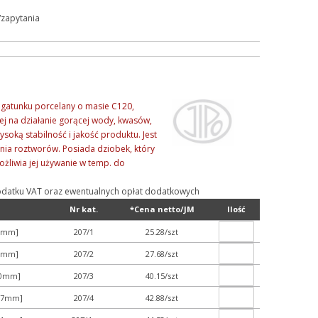
/zapytania
 gatunku porcelany o masie C120,
j na działanie gorącej wody, kwasów,
soką stabilność i jakość produktu. Jest
ania roztworów. Posiada dziobek, który
ożliwia jej używanie w temp. do
ą podatku VAT oraz ewentualnych opłat dodatkowych
Nr kat.
*Cena netto/JM
Ilość
26mm]
207/1
25.28/szt
27mm]
207/2
27.68/szt
30mm]
207/3
40.15/szt
x37mm]
207/4
42.88/szt