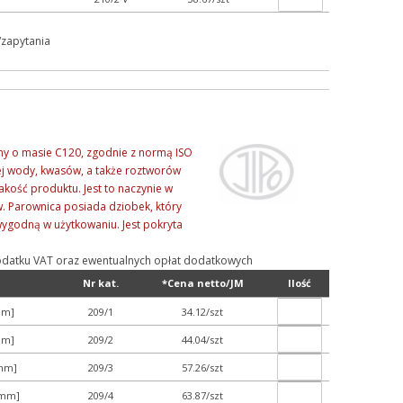
/zapytania
ny o masie C120, zgodnie z normą ISO
ej wody, kwasów, a także roztworów
akość produktu. Jest to naczynie w
w. Parownica posiada dziobek, który
 wygodną w użytkowaniu. Jest pokryta
ą podatku VAT oraz ewentualnych opłat dodatkowych
Nr kat.
*Cena netto/JM
Ilość
mm]
209/1
34.12/szt
mm]
209/2
44.04/szt
9mm]
209/3
57.26/szt
1mm]
209/4
63.87/szt