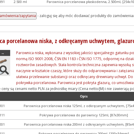
991
2.500 ml
Parownica porcelanowa płaskodenna, 2.500ml, [254x
- zaloguj się aby móc dodawać produkty do zamówienia
ca porcelanowa niska, z odkręcanym uchwytem, glazur
→
Parownica niska, wykonana z wysokiej jakości specjalnego gatunku p
normą ISO 9001:2008, ČSN EN 1183 i ČSN ISO 1775, odpornej na dział
roztworów zasadowych. Stała kontrola techniczna zapewnia wysoką sta
naczynie w kształcie czaszy, które służy do odparowywania i zatężan
ułatwia przelewanie substancji oraz odkręcany drewniany uchwyt. D
pokrywka porcelanowa. Parownica jest pokryta glazurą, co umożliwia
e ceny są cenami netto PLN za jednostkę miary (Cena netto/JM) i nie zawieraj
Opis
101
Parownica porcelanowa niska 125ml, z odkręcanym uchwytem, [75
111
Pokrywa porcelanowa do parownicy 125ml, [87x30mm]
201
Parownica porcelanowa niska 200ml z odkręcanym uchwytem, [85
211
Pokrywa porcelanowa do parownicy 200ml, [100x34mm]