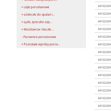
64132220
+ Lejki porcelanowe
64132220
+ Łódeczki do spalań i...
64132220
+ Łyżki, łyżeczko-szp...
64132220
+ Moździerze i tłuczki ...
- Parownice porcelanowe
64132220
+ Pozostałe wyroby porce...
64132220
+ Tygle i pokrywy porcela...
64132220
+ Wkłady porcelanowe do ...
64132220
+ Rury, pręty, kapilary ...
64132220
+ Szkło kwarcowe
64132220
+ Szkło laboratoryjne
64132220
+ Termometry / Areometry
64132220
+ Urządzenia laboratoryj...
64132220
+ WPL - produkcja
64132220