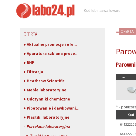
OFERTA
OFERTA
+ Aktualne promocje i ofe...
Parow
+ Aparatura szklana proce...
+ BHP
Parowni
+ Filtracja
←
+ Heathrow Scientific
+ Meble laboratoryjne
+ Odczynniki chemiczne
* - poniższ
+ Pipetowanie i dawkowani...
Kod
+ Plastiki laboratoryjne
64132220
- Porcelana laboratoryjna
64132220
+ Zlewki i naczynia porc...